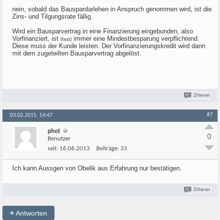
nein, sobald das Bauspardarlehen in Anspruch genommen wird, ist die
Zins- und Tilgungsrate fällig.
Wird ein Bausparvertrag in eine Finanzierung eingebunden, also
Vorfinanziert, ist
immer eine Mindestbesparung verpflichtend.
(fast)
Diese muss der Kunde leisten. Der Vorfinanzierungskredit wird dann
mit dem zugeteilten Bausparvertrag abgelöst.
Zitieren
#7
03.02.2015, 14:47
phot
0
Benutzer
seit:
16.06.2013
Beiträge:
33
Ich kann Aussgen von Obelik aus Erfahrung nur bestätigen.
Zitieren
+
Antworten