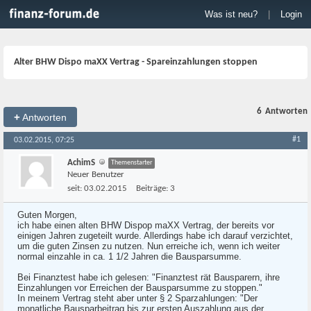
Was ist neu?
|
Login
Alter BHW Dispo maXX Vertrag - Spareinzahlungen stoppen
6
Antworten
+
Antworten
#1
03.02.2015, 07:25
AchimS
Themenstarter
Neuer Benutzer
seit:
03.02.2015
Beiträge:
3
Guten Morgen,
ich habe einen alten BHW Dispop maXX Vertrag, der bereits vor
einigen Jahren zugeteilt wurde. Allerdings habe ich darauf verzichtet,
um die guten Zinsen zu nutzen. Nun erreiche ich, wenn ich weiter
normal einzahle in ca. 1 1/2 Jahren die Bausparsumme.
Bei Finanztest habe ich gelesen: "Finanztest rät Bausparern, ihre
Einzahlungen vor Erreichen der Bausparsumme zu stoppen."
In meinem Vertrag steht aber unter § 2 Sparzahlungen: "Der
monatliche Bausparbeitrag bis zur ersten Auszahlung aus der