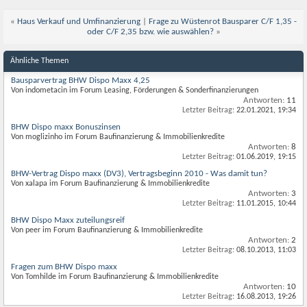
«
Haus Verkauf und Umfinanzierung
|
Frage zu Wüstenrot Bausparer C/F 1,35 -
oder C/F 2,35 bzw. wie auswählen?
»
Ähnliche Themen
Bausparvertrag BHW Dispo Maxx 4,25
Von indometacin im Forum Leasing, Förderungen & Sonderfinanzierungen
Antworten:
11
Letzter Beitrag:
22.01.2021,
19:34
BHW Dispo maxx Bonuszinsen
Von moglizinho im Forum Baufinanzierung & Immobilienkredite
Antworten:
8
Letzter Beitrag:
01.06.2019,
19:15
BHW-Vertrag Dispo maxx (DV3), Vertragsbeginn 2010 - Was damit tun?
Von xalapa im Forum Baufinanzierung & Immobilienkredite
Antworten:
3
Letzter Beitrag:
11.01.2015,
10:44
BHW Dispo Maxx zuteilungsreif
Von peer im Forum Baufinanzierung & Immobilienkredite
Antworten:
2
Letzter Beitrag:
08.10.2013,
11:03
Fragen zum BHW Dispo maxx
Von Tomhilde im Forum Baufinanzierung & Immobilienkredite
Antworten:
10
Letzter Beitrag:
16.08.2013,
19:26