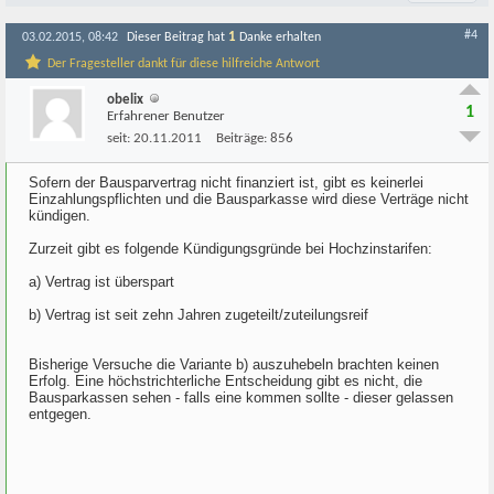
#4
1
03.02.2015, 08:42
Dieser Beitrag hat
Danke erhalten
Der Fragesteller dankt für diese hilfreiche Antwort
obelix
1
Erfahrener Benutzer
seit:
20.11.2011
Beiträge:
856
Sofern der Bausparvertrag nicht finanziert ist, gibt es keinerlei
Einzahlungspflichten und die Bausparkasse wird diese Verträge nicht
kündigen.
Zurzeit gibt es folgende Kündigungsgründe bei Hochzinstarifen:
a) Vertrag ist überspart
b) Vertrag ist seit zehn Jahren zugeteilt/zuteilungsreif
Bisherige Versuche die Variante b) auszuhebeln brachten keinen
Erfolg. Eine höchstrichterliche Entscheidung gibt es nicht, die
Bausparkassen sehen - falls eine kommen sollte - dieser gelassen
entgegen.