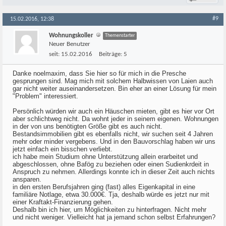
#9
15.02.2016, 12:38
Wohnungskoller
Themenstarter
Neuer Benutzer
seit:
15.02.2016
Beiträge:
5
Danke noelmaxim, dass Sie hier so für mich in die Presche
gesprungen sind. Mag mich mit solchem Halbwissen von Laien auch
gar nicht weiter auseinandersetzen. Bin eher an einer Lösung für mein
"Problem" interessiert.
Persönlich würden wir auch ein Häuschen mieten, gibt es hier vor Ort
aber schlichtweg nicht. Da wohnt jeder in seinem eigenen. Wohnungen
in der von uns benötigten Größe gibt es auch nicht.
Bestandsimmobilien gibt es ebenfalls nicht, wir suchen seit 4 Jahren
mehr oder minder vergebens. Und in den Bauvorschlag haben wir uns
jetzt einfach ein bisschen verliebt.
ich habe mein Studium ohne Unterstützung allein erarbeitet und
abgeschlossen, ohne Bafög zu beziehen oder einen Sudienkrdeit in
Anspruch zu nehmen. Allerdings konnte ich in dieser Zeit auch nichts
ansparen.
in den ersten Berufsjahren ging (fast) alles Eigenkapital in eine
familiäre Notlage, etwa 30.000€. Tja, deshalb würde es jetzt nur mit
einer Kraftakt-Finanzierung gehen.
Deshalb bin ich hier, um Möglichkeiten zu hinterfragen. Nicht mehr
und nicht weniger. Vielleicht hat ja jemand schon selbst Erfahrungen?