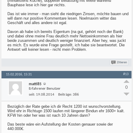
(mindestens Küche), doppelter Belastung mit Miete während
Bauphase lese ich hier gar nichts.
Das ist wie immer - man sieht die niedrigen Zinsen, möchte bauen und
will dann nur positive Kommentare lesen. Noelmaxim witter das
Geschäft und alles andere ist egal.
Davon ab habe ich bereits Eigentum (na gut, gehört noch der Bank)
und dabei ohne meine Frau deutlich mehr Nettoeinkommen als hier
beide zusammen und deutlich weniger finanziert. Aber hey, was juckt
es mich. Es wurde eine Frage gestellt, ich habe sie beantwortet. Die
Antwort will keiner lesen - nicht mein Problem.
Zitieren
#13
15.02.2016, 15:31
matti85
0
Erfahrener Benutzer
seit:
19.08.2014
Beiträge:
386
Bezüglich der Rate gebe ich dir Recht 1200 ist wunschvorstellung.
Wird ehr in Richtugn 1500 laufen mit längerer Bindun ehr 1600+ kalt.
KFW hin oder her was ist nach 10 Jahren dann?
Das beste wäre ein Aufstellung der Kosten genauer sowie der
440.000€.