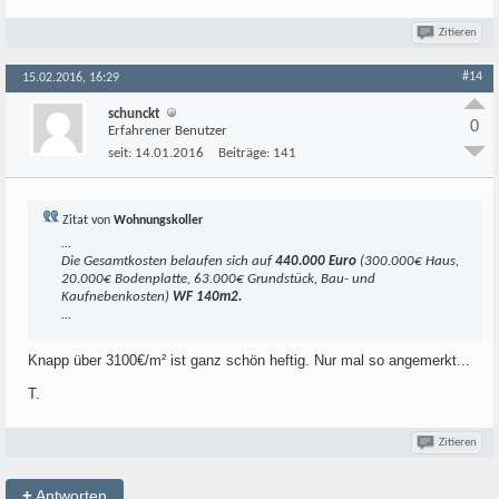
Zitieren
#14
15.02.2016, 16:29
schunckt
0
Erfahrener Benutzer
seit:
14.01.2016
Beiträge:
141
Zitat von
Wohnungskoller
...
Die Gesamtkosten belaufen sich auf
440.000 Euro
(300.000€ Haus,
20.000€ Bodenplatte, 63.000€ Grundstück, Bau- und
Kaufnebenkosten)
WF 140m2.
...
Knapp über 3100€/m² ist ganz schön heftig. Nur mal so angemerkt...
T.
Zitieren
+
Antworten