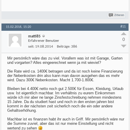
Zitieren
#11
15.02.2016, 15:20
matti85
0
Erfahrener Benutzer
seit:
19.08.2014
Beiträge:
386
Mir persönlich wäre das zu viel. Vorallem was ist mit Garage, Garten
und vorgarten? Alles eingeerechnet wenn ja mit wieviel?
Die Rate wird ca. 1400€ betragen und da ist noch keine Finanzierung
der Nebenkosten drin also kann man davon ausgehen das es mehr
wird. Dazu 300€ Nebenkosten. Macht 1.700-1.800€.
Bleiben bei 4.400€ netto noch gut 2.500€ für Essen, Kleidung, Urlaub
usw. Ist eigentlich machbar. Im verhältnis zu eurem Einkommen
würde ich mir aber ne lange Zinsfestschreibung nehmen mindestens
15 Jahre. Da du studiert hast und noch in den ersten jahren bist
kommt in der nächsten zeit sicherlich noch die ein oder andere
Gehaltserhöhung.
Machbar ist es finanzen habt ihr auch in Griff. Mir persönlich wäre nur
die Summe zuviel, aber das ist nur meine Einstellung und nicht
wertend zu sehen