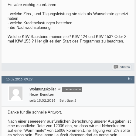
Es wäre wichtig zu erfahren
- welche Zins-, und Tilgungsleistung sie sich als Wunschrate gesetzt
haben
- welche Kreditbelastungen bestehen
- die Nachwuchsplanung
Welche KfW Bausteine meinen sie? KfW 124 und KfW 153? Oder 2
mal KfW 153 ? Hier gilt es den Start des Programms zu beachten.
Zitieren
#3
15.02.2016, 09:29
Wohnungskoller
Themenstarter
Neuer Benutzer
seit:
15.02.2016
Beiträge:
5
Danke für die schnelle Antwort.
Nach einer seeeeeehr ausführlichen Berechnung unserer Ausgaben ist
eine monatliche Rate von 1200€ drin, so dass wir mit Nebenkosten
auf eine "Warmmiete" von 1500€ kommen.Eine Tilgung von 2% sollte
es schon sein. Eine lange Laufzeit dagegen darf es gerne sein.