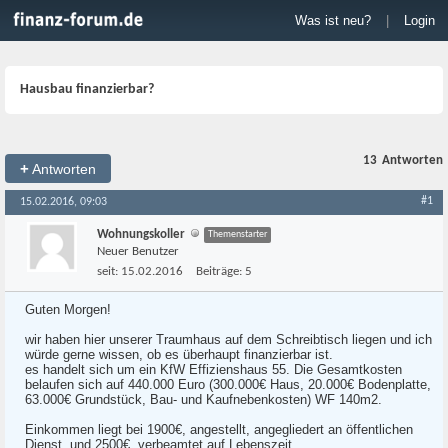
Was ist neu?
|
Login
Hausbau finanzierbar?
13
Antworten
+
Antworten
#1
15.02.2016, 09:03
Wohnungskoller
Themenstarter
Neuer Benutzer
seit:
15.02.2016
Beiträge:
5
Guten Morgen!
wir haben hier unserer Traumhaus auf dem Schreibtisch liegen und ich
würde gerne wissen, ob es überhaupt finanzierbar ist.
es handelt sich um ein KfW Effizienshaus 55. Die Gesamtkosten
belaufen sich auf 440.000 Euro (300.000€ Haus, 20.000€ Bodenplatte,
63.000€ Grundstück, Bau- und Kaufnebenkosten) WF 140m2.
Einkommen liegt bei 1900€, angestellt, angegliedert an öffentlichen
Dienst, und 2500€, verbeamtet auf Lebenszeit.