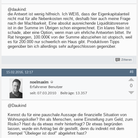
@daukind:
die Antwort ist wenig hilfreich. Ich WEIß, dass der Eigenkapitalanteil
nicht mal für alle Nebenkosten reicht, deshalb hier auch meine Frage
nach der Machbarkeit. Eine absolut ausreichende Liquiditätsreserve
ist in der Summe im Übrigen schon eingerechnet. Ein klares Nein ist
schade, aber eine Option, wenn man um ehrliche Antworten bittet. Ihr
Rat hingegen, 100.000€ von der Summe abzuziehen ist utopisch, weil
es für 200.000 nur schwerlich ein Haus gibt. Produktiven Tipps
gegenüber bin ich allerdings sehr aufgeschlossen gegenüber.
Zitieren
#8
15.02.2016, 12:17
noelmaxim
0
Erfahrener Benutzer
seit:
07.03.2010
Beiträge:
13.357
@Daukind
Kennst du für eine pauschale Aussage die finanzielle Situation von
Wohnungskoller? Ihn als Menschen, seine Einstellung zum Geld, zum
Risiko? Hast du da etwas mehr hinterfragt? Dir etwas begründen
lassen, wurde ein Antrag bei dir gestellt, denn du indirekt mit dem
Stempel "Übeleger ist doof" abgelehnt hast?