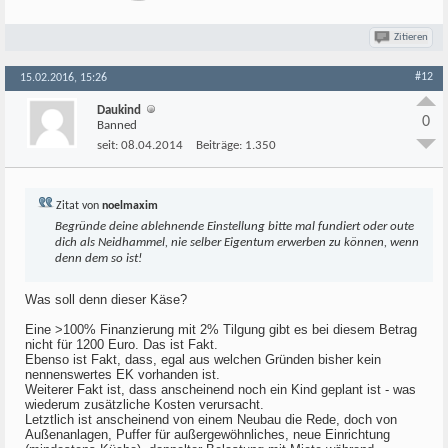
Zitieren
#12
15.02.2016, 15:26
Daukind
0
Banned
seit:
08.04.2014
Beiträge:
1.350
Zitat von
noelmaxim
Begründe deine ablehnende Einstellung bitte mal fundiert oder oute
dich als Neidhammel, nie selber Eigentum erwerben zu können, wenn
denn dem so ist!
Was soll denn dieser Käse?
Eine >100% Finanzierung mit 2% Tilgung gibt es bei diesem Betrag
nicht für 1200 Euro. Das ist Fakt.
Ebenso ist Fakt, dass, egal aus welchen Gründen bisher kein
nennenswertes EK vorhanden ist.
Weiterer Fakt ist, dass anscheinend noch ein Kind geplant ist - was
wiederum zusätzliche Kosten verursacht.
Letztlich ist anscheinend von einem Neubau die Rede, doch von
Außenanlagen, Puffer für außergewöhnliches, neue Einrichtung