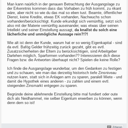
Man kann naürlich in der genauen Betrachtung der Ausgangslage zu
der Erkenntnis kommen dass das Vorhaben zu früh kommt, zu rikant
wäre, aber nicht so wie du das mal so eben tust. Beamte, öffentlicher
Dienst, keine Kredite, etwas EK vorhanden, Nachwuchs schon
vorhanden/berücksichtigt. Kunde erkundigt sich vernünftig, setzt sich
also mit der Materie vernünftig auseinander, was etwas über seinen
Intellekt und seiner Einstellung aussagt,
da knallst du solch eine
lächerliche und unmögliche Aussage rein?!?!
Wie alt ist denn der Kunde, warum hat er so wenig Eigenkapital - sind
da evtl. Bafög Gelder frühzeitig zurück gezaht, gibt es evtl.
Zusatzsicherheiten der Eltern zu berücksichtigen, sind Arbeitgeber
Darlehen möglich, Sparformen vorhanden?? Interessieren dich diese
Fragen bzw. die Antworten überhaupt nicht? Spielen die keine Rolle?
Ich finde die Ausgangslage wunderbar, um den Gedanken zu festigen
und zu schauen, wie man das derzeitig historisch tiefe Zinsniveau
nutzen kann, statt sich in Anlagen arm zu sparen, paralell Miete - und
damit die Hypothek eines anderen - zu zahlen und einem evtl.
steigenden Zinsmarkt entgegen zu sparen.
Begründe deine ablehnende Einstellung bitte mal fundiert oder oute
dich als Neidhammel, nie selber Eigentum erwerben zu können, wenn
denn dem so ist!
Zitieren