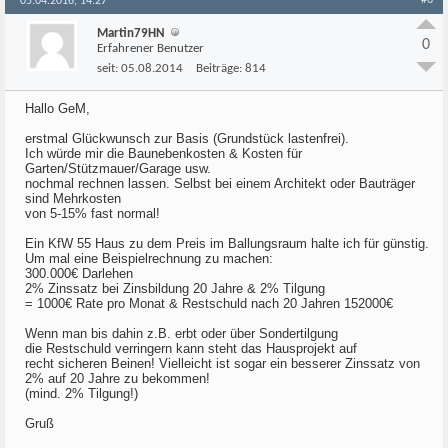
#6
05.04.2016, 14:27
Martin79HN
0
Erfahrener Benutzer
seit:
05.08.2014
Beiträge:
814
Hallo GeM,
erstmal Glückwunsch zur Basis (Grundstück lastenfrei).
Ich würde mir die Baunebenkosten & Kosten für
Garten/Stützmauer/Garage usw.
nochmal rechnen lassen. Selbst bei einem Architekt oder Bauträger
sind Mehrkosten
von 5-15% fast normal!
Ein KfW 55 Haus zu dem Preis im Ballungsraum halte ich für günstig.
Um mal eine Beispielrechnung zu machen:
300.000€ Darlehen
2% Zinssatz bei Zinsbildung 20 Jahre & 2% Tilgung
= 1000€ Rate pro Monat & Restschuld nach 20 Jahren 152000€
Wenn man bis dahin z.B. erbt oder über Sondertilgung
die Restschuld verringern kann steht das Hausprojekt auf
recht sicheren Beinen! Vielleicht ist sogar ein besserer Zinssatz von
2% auf 20 Jahre zu bekommen!
(mind. 2% Tilgung!)
Gruß