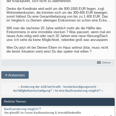
der Knackpunkt, sich nicht zu übernehmen.
Denke die Kreidtrate wird wohl um die 900-1000 EUR liegen, zzgl.
Wohnnebenkosten, die könnten sich um die 300-400 EUR bewegen.
somit hättest Du eine Gesamtbelastung von bis zu 1.400 EUR. Das
im Vergleich zu Deinem alleinigen Einkommen ist schon eine Ecke....
Will man die nächsten 20 Jahre wirklich mehr als die Hälfte des
Einkommens in eine immobilie stecken ? Was passiert, wenn mal ein
neues Auto nötig wird oder nach 20 Jahren eine neue Heizung/Dach
usw. Ich sehe da keine Möglichkeit, nebenbei groß was anzusparen.
Wen Du jetzt eh bei Deinen Eltern im Haus wohnst (klar, muss nicht
die beste Situation sein) wirst Du das später mal erben ?
Zitieren
+
Antworten
«
Änderung der AGB bei Kredit - Sonderkündigungsrecht -
Vorfälligkeitsentschädigung?
|
Ist eine Baufinanzierung möglich?
»
Ähnliche Themen
Baufinanzierung möglich??
Von ghost85 im Forum Baufinanzierung & Immobilienkredite