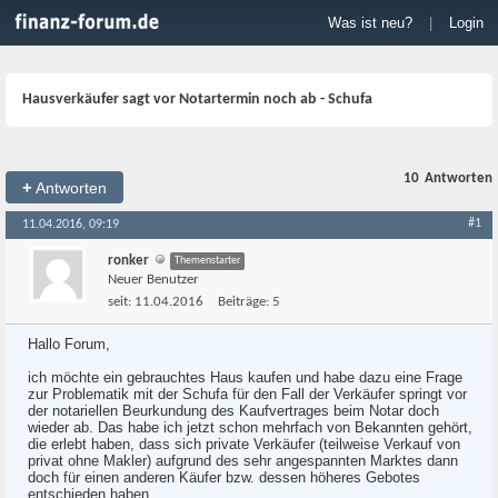
Was ist neu?
|
Login
Hausverkäufer sagt vor Notartermin noch ab - Schufa
10
Antworten
+
Antworten
#1
11.04.2016, 09:19
ronker
Themenstarter
Neuer Benutzer
seit:
11.04.2016
Beiträge:
5
Hallo Forum,
ich möchte ein gebrauchtes Haus kaufen und habe dazu eine Frage
zur Problematik mit der Schufa für den Fall der Verkäufer springt vor
der notariellen Beurkundung des Kaufvertrages beim Notar doch
wieder ab. Das habe ich jetzt schon mehrfach von Bekannten gehört,
die erlebt haben, dass sich private Verkäufer (teilweise Verkauf von
privat ohne Makler) aufgrund des sehr angespannten Marktes dann
doch für einen anderen Käufer bzw. dessen höheres Gebotes
entschieden haben.