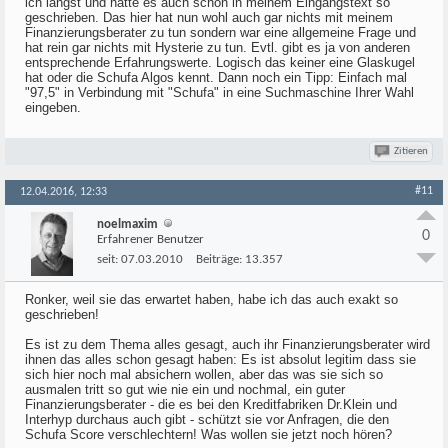
ich längst und hatte es auch schon in meinem Eingangstext so
geschrieben. Das hier hat nun wohl auch gar nichts mit meinem
Finanzierungsberater zu tun sondern war eine allgemeine Frage und
hat rein gar nichts mit Hysterie zu tun. Evtl. gibt es ja von anderen
entsprechende Erfahrungswerte. Logisch das keiner eine Glaskugel
hat oder die Schufa Algos kennt. Dann noch ein Tipp: Einfach mal
"97,5" in Verbindung mit "Schufa" in eine Suchmaschine Ihrer Wahl
eingeben.
Zitieren
#11
12.04.2016, 12:33
noelmaxim
0
Erfahrener Benutzer
seit:
07.03.2010
Beiträge:
13.357
Ronker, weil sie das erwartet haben, habe ich das auch exakt so
geschrieben!
Es ist zu dem Thema alles gesagt, auch ihr Finanzierungsberater wird
ihnen das alles schon gesagt haben: Es ist absolut legitim dass sie
sich hier noch mal absichern wollen, aber das was sie sich so
ausmalen tritt so gut wie nie ein und nochmal, ein guter
Finanzierungsberater - die es bei den Kreditfabriken Dr.Klein und
Interhyp durchaus auch gibt - schützt sie vor Anfragen, die den
Schufa Score verschlechtern! Was wollen sie jetzt noch hören?