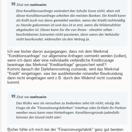
Zitat von
noelmaxim
Eine Konditionsanfrage verändert den Schufa Score nicht, eben mit
dieser Konditionsanfrage arbeiten die meisten Banken. Ein Kredit kann
als Krdit auch nur dann gemeldet werden, wenn der Kredit rechtmäßig
zu Stande gekommen ist und das ist er erst, wenn die Widerrufsfrist
abgelaufen ist. Dieses kann für die von ihnen - ohnehin selten -
beschriebenen Scenarien nicht passieren, denn wenn der Verkäufer
nicht beurkundet, widerrufen sie den Vertrag ja.
Ich war bisher davon ausgegangen, dass mit dem Merkmal
"Konditionsanfrage" nur allgemeine Anfragen vermerkt werden (sollen),
wenn ich dann aber eine individuelle verbindliche Kreditzusage
beantrage das Merkmal "Kreditanfrage" gespeichert wird!?
Kommt danach der Darlehensvertrag zustande, wird das Merkmal
"Kredit" eingetragen, was bei ausbleibender notarieller Beurkundung
dann nicht eingetragen wird z.B. durch den Widerruf nicht zustande
kommt.
Zitat von
noelmaxim
Das Risiko was sie versuchen zu bedenken sehe ich nicht, einzig die
Frage ob die "Finanzierungsfabriken" Interhyp oder Dr.Klein ihr Partner
werden muss kann man hinterfragen, Konditionsgründe jedenfalls
können der Grund nicht sein!
Bisher fühle ich mich bei der "Finanzierungsfabrik" ganz gut beraten.