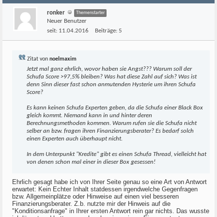
ronker
Themenstarter
Neuer Benutzer
seit:
11.04.2016
Beiträge:
5
Zitat von
noelmaxim
Jetzt mal ganz ehrlich, wovor haben sie Angst??? Warum soll der
Schufa Score >97,5% bleiben? Was hat diese Zahl auf sich? Was ist
denn Sinn dieser fast schon anmutenden Hysterie um ihren Schufa
Score?
Es kann keinen Schufa Experten geben, da die Schufa einer Black Box
gleich kommt. Niemand kann in und hinter deren
Berechnungsmethoden kommen. Warum rufen sie die Schufa nicht
selber an bzw. fragen ihren Finanzierungsberater? Es bedarf solch
einen Experten auch überhaupt nicht.
In dem Unterpunkt "Kredite" gibt es einen Schufa Thread, vielleicht hat
von denen schon mal einer in dieser Box gesessen!
Ehrlich gesagt habe ich von Ihrer Seite genau so eine Art von Antwort
erwartet: Kein Echter Inhalt statdessen irgendwelche Gegenfragen
bzw. Allgemeinplätze oder Hinweise auf einen viel besseren
Finanzierungsberater. Z.b. nutzte mir der Hinweis auf die
"Konditionsanfrage" in Ihrer ersten Antwort rein gar nichts. Das wusste