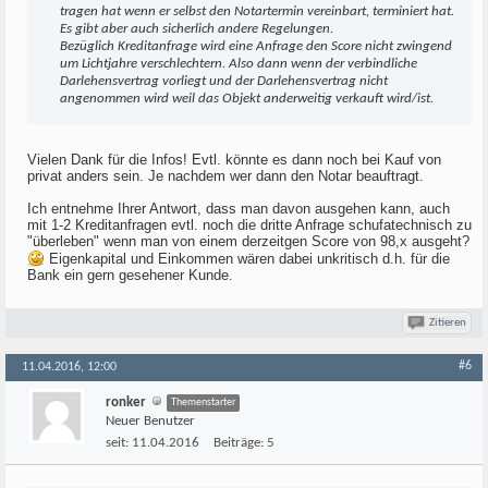
tragen hat wenn er selbst den Notartermin vereinbart, terminiert hat.
Es gibt aber auch sicherlich andere Regelungen.
Bezüglich Kreditanfrage wird eine Anfrage den Score nicht zwingend
um Lichtjahre verschlechtern. Also dann wenn der verbindliche
Darlehensvertrag vorliegt und der Darlehensvertrag nicht
angenommen wird weil das Objekt anderweitig verkauft wird/ist.
Vielen Dank für die Infos! Evtl. könnte es dann noch bei Kauf von
privat anders sein. Je nachdem wer dann den Notar beauftragt.
Ich entnehme Ihrer Antwort, dass man davon ausgehen kann, auch
mit 1-2 Kreditanfragen evtl. noch die dritte Anfrage schufatechnisch zu
"überleben" wenn man von einem derzeitgen Score von 98,x ausgeht?
Eigenkapital und Einkommen wären dabei unkritisch d.h. für die
Bank ein gern gesehener Kunde.
Zitieren
#6
11.04.2016, 12:00
ronker
Themenstarter
Neuer Benutzer
seit:
11.04.2016
Beiträge:
5