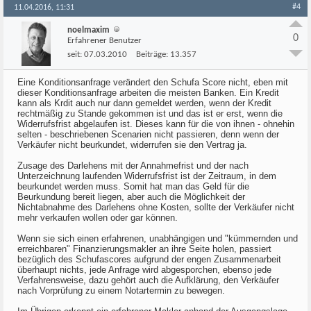
#4
11.04.2016, 11:31
noelmaxim
0
Erfahrener Benutzer
seit:
07.03.2010
Beiträge:
13.357
Eine Konditionsanfrage verändert den Schufa Score nicht, eben mit
dieser Konditionsanfrage arbeiten die meisten Banken. Ein Kredit
kann als Krdit auch nur dann gemeldet werden, wenn der Kredit
rechtmäßig zu Stande gekommen ist und das ist er erst, wenn die
Widerrufsfrist abgelaufen ist. Dieses kann für die von ihnen - ohnehin
selten - beschriebenen Scenarien nicht passieren, denn wenn der
Verkäufer nicht beurkundet, widerrufen sie den Vertrag ja.
Zusage des Darlehens mit der Annahmefrist und der nach
Unterzeichnung laufenden Widerrufsfrist ist der Zeitraum, in dem
beurkundet werden muss. Somit hat man das Geld für die
Beurkundung bereit liegen, aber auch die Möglichkeit der
Nichtabnahme des Darlehens ohne Kosten, sollte der Verkäufer nicht
mehr verkaufen wollen oder gar können.
Wenn sie sich einen erfahrenen, unabhängigen und "kümmernden und
erreichbaren" Finanzierungsmakler an ihre Seite holen, passiert
bezüglich des Schufascores aufgrund der engen Zusammenarbeit
überhaupt nichts, jede Anfrage wird abgesporchen, ebenso jede
Verfahrensweise, dazu gehört auch die Aufklärung, den Verkäufer
nach Vorprüfung zu einem Notartermin zu bewegen.