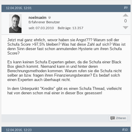
#9
12.04.2016, 12:01
noelmaxim
0
Erfahrener Benutzer
seit:
07.03.2010
Beiträge:
13.357
Jetzt mal ganz ehrlich, wovor haben sie Angst??? Warum soll der
Schufa Score >97,5% bleiben? Was hat diese Zahl auf sich? Was ist
denn Sinn dieser fast schon anmutenden Hysterie um ihren Schufa
Score?
Es kann keinen Schufa Experten geben, da die Schufa einer Black
Box gleich kommt. Niemand kann in und hinter deren
Berechnungsmethoden kommen. Warum rufen sie die Schufa nicht
selber an bzw. fragen ihren Finanzierungsberater? Es bedarf solch
einen Experten auch überhaupt nicht.
In dem Unterpunkt "Kredite" gibt es einen Schufa Thread, vielleicht
hat von denen schon mal einer in dieser Box gesessen!
Zitieren
#10
12.04.2016, 12:23