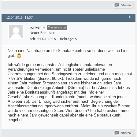
Zitieren
#8
12.04.2016, 11:57
ronker
Themenstarter
Neuer Benutzer
seit:
11.04.2016
Beiträge:
5
Noch eine Nachfrage an die Schufaexperten so es denn welche hier
gibt:
Ich würde gerne in nächster Zeit jegliche schufa-relevanten
Veränderungen vermeiden, um nicht später unliebsame
Überraschungen bei den Scoringwerten zu erleben und auch möglichst
> 97,5% bleiben (derzeit 98,5x). Trotzdem würde ich gerne nach
einem Jahr meinen Stromanbieter so wie bisher auch jedes Jahr
wechseln. Der derzeitige Anbieter (Stromio) hat bei Abschluss letztes
Jahr eine Bonitätsauskunft angefragt mit der Info einer
Geschäftsbeziehung mit Kundenkonto (macht wahrscheinlich jeder
Anbieter so). Der Eintrag wird sicher erst nach Begleichung der
Abschlussrechnung irgendwann entfernt. Meint Ihr ein zweiter Eintrag
würde viel am derzeitigen Score Wert ändern? Ich habe bisher immer
nach einem Jahr gewechselt dabei aber nie eine Selbstauskunft
eingeholt.
Zitieren