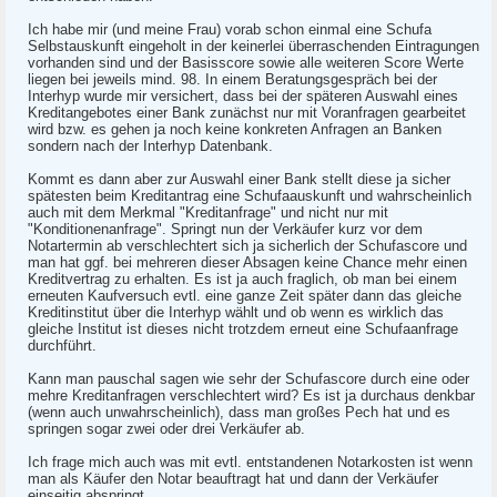
Ich habe mir (und meine Frau) vorab schon einmal eine Schufa
Selbstauskunft eingeholt in der keinerlei überraschenden Eintragungen
vorhanden sind und der Basisscore sowie alle weiteren Score Werte
liegen bei jeweils mind. 98. In einem Beratungsgespräch bei der
Interhyp wurde mir versichert, dass bei der späteren Auswahl eines
Kreditangebotes einer Bank zunächst nur mit Voranfragen gearbeitet
wird bzw. es gehen ja noch keine konkreten Anfragen an Banken
sondern nach der Interhyp Datenbank.
Kommt es dann aber zur Auswahl einer Bank stellt diese ja sicher
spätesten beim Kreditantrag eine Schufaauskunft und wahrscheinlich
auch mit dem Merkmal "Kreditanfrage" und nicht nur mit
"Konditionenanfrage". Springt nun der Verkäufer kurz vor dem
Notartermin ab verschlechtert sich ja sicherlich der Schufascore und
man hat ggf. bei mehreren dieser Absagen keine Chance mehr einen
Kreditvertrag zu erhalten. Es ist ja auch fraglich, ob man bei einem
erneuten Kaufversuch evtl. eine ganze Zeit später dann das gleiche
Kreditinstitut über die Interhyp wählt und ob wenn es wirklich das
gleiche Institut ist dieses nicht trotzdem erneut eine Schufaanfrage
durchführt.
Kann man pauschal sagen wie sehr der Schufascore durch eine oder
mehre Kreditanfragen verschlechtert wird? Es ist ja durchaus denkbar
(wenn auch unwahrscheinlich), dass man großes Pech hat und es
springen sogar zwei oder drei Verkäufer ab.
Ich frage mich auch was mit evtl. entstandenen Notarkosten ist wenn
man als Käufer den Notar beauftragt hat und dann der Verkäufer
einseitig abspringt.