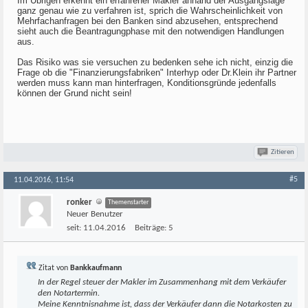
Im Übrigen erkennt ein erfahrener Makler anhand der Ausgangslage
ganz genau wie zu verfahren ist, sprich die Wahrscheinlichkeit von
Mehrfachanfragen bei den Banken sind abzusehen, entsprechend
sieht auch die Beantragungphase mit den notwendigen Handlungen
aus.
Das Risiko was sie versuchen zu bedenken sehe ich nicht, einzig die
Frage ob die "Finanzierungsfabriken" Interhyp oder Dr.Klein ihr Partner
werden muss kann man hinterfragen, Konditionsgründe jedenfalls
können der Grund nicht sein!
Zitieren
#5
11.04.2016, 11:54
ronker
Themenstarter
Neuer Benutzer
seit:
11.04.2016
Beiträge:
5
Zitat von
Bankkaufmann
In der Regel steuer der Makler im Zusammenhang mit dem Verkäufer
den Notartermin.
Meine Kenntnisnahme ist, dass der Verkäufer dann die Notarkosten zu