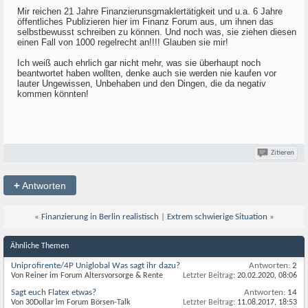
Mir reichen 21 Jahre Finanzierunsgmaklertätigkeit und u.a. 6 Jahre
öffentliches Publizieren hier im Finanz Forum aus, um ihnen das
selbstbewusst schreiben zu können. Und noch was, sie ziehen diesen
einen Fall von 1000 regelrecht an!!!! Glauben sie mir!
Ich weiß auch ehrlich gar nicht mehr, was sie überhaupt noch
beantwortet haben wollten, denke auch sie werden nie kaufen vor
lauter Ungewissen, Unbehaben und den Dingen, die da negativ
kommen könnten!
Zitieren
+
Antworten
«
Finanzierung in Berlin realistisch
|
Extrem schwierige Situation
»
Ähnliche Themen
Uniprofirente/4P Uniglobal Was sagt ihr dazu?
Antworten:
2
Von Reiner im Forum Altersvorsorge & Rente
Letzter Beitrag:
20.02.2020,
08:06
Sagt euch Flatex etwas?
Antworten:
14
Von 30Dollar im Forum Börsen-Talk
Letzter Beitrag:
11.08.2017,
18:53