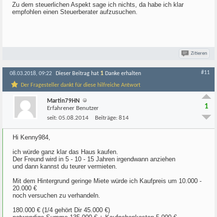
Zu dem steuerlichen Aspekt sage ich nichts, da habe ich klar
empfohlen einen Steuerberater aufzusuchen.
Zitieren
#11
1
08.03.2018, 09:22
Dieser Beitrag hat
Danke erhalten
Der Fragesteller dankt für diese hilfreiche Antwort
Martin79HN
1
Erfahrener Benutzer
seit:
05.08.2014
Beiträge:
814
Hi Kenny984,
ich würde ganz klar das Haus kaufen.
Der Freund wird in 5 - 10 - 15 Jahren irgendwann anziehen
und dann kannst du teurer vermieten.
Mit dem Hintergrund geringe Miete würde ich Kaufpreis um 10.000 -
20.000 €
noch versuchen zu verhandeln.
180.000 € (1/4 gehört Dir 45.000 €)