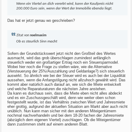
Wenn ein Viertel an dich vererbt wird, kann der Kaufpreis nicht
200.000 Euro sein, wenn der Wert der Immobilie ebenda liegt.
Das hat er jetzt genau wo geschrieben?
Zitat von
noelmaxim
Ob es steurlich Sinn macht
Sofern der Grundstückswert jetzt nicht den Großteil des Wertes
ausmacht, wird das grob überschlagen zumindest anfänglich
steuerlich weder ein großartiger Ertrag noch ein Steuersparmodel.
Wobei hier noch die Frage zu stellen wäre, wie die Alternative
(Versteuerung der 25%/Auszahlung und Geldanlage?) sich steuerlich
auswirkt. So ähnlich wie bei der Steuer wird es auch bei der Liquidität
aussehen, wenn die Anfangstilgung nicht allzuhoch gewählt wird. Das
kommt aber natürlich auch darauf an, wie sich die Miete entwickelt
und welche Reparaturaturen die nächsten Jahre anstehen.
Da kann es durchaus sein, dass die Miete eben nicht alles abdeckt
und es ein Zuschussgeschäft wird, denn wie weiter oben schon
festgestellt wurde, ist das Verhältnis zwischen Wert und Jahresmiete
eher grottig, aufgrund der aktuellen Situation am Markt aber auch nicht
unüblich. Nun kann man sicher mit den anderen Miteigentümern
nochmal nachverhandeln und bei dem 18-20 fachen der Jahresmiete
(abzüglich dem eigenen Viertel) zuschlagen. Ob die Miteigentümer
dann zustimmen steht auf einem anderen Blatt.