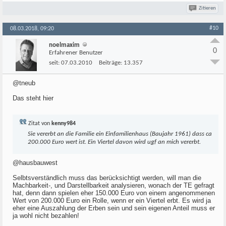
Zitieren
#10
08.03.2018, 09:20
noelmaxim
0
Erfahrener Benutzer
seit:
07.03.2010
Beiträge:
13.357
@tneub
Das steht hier
Zitat von
kenny984
Sie vererbt an die Familie ein Einfamilienhaus (Baujahr 1961) dass ca
200.000 Euro wert ist. Ein Viertel davon wird ugf an mich vererbt.
@hausbauwest
Selbtsverständlich muss das berücksichtigt werden, will man die
Machbarkeit-, und Darstellbarkeit analysieren, wonach der TE gefragt
hat, denn dann spielen eher 150.000 Euro von einem angenommenen
Wert von 200.000 Euro ein Rolle, wenn er ein Viertel erbt. Es wird ja
eher eine Auszahlung der Erben sein und sein eigenen Anteil muss er
ja wohl nicht bezahlen!