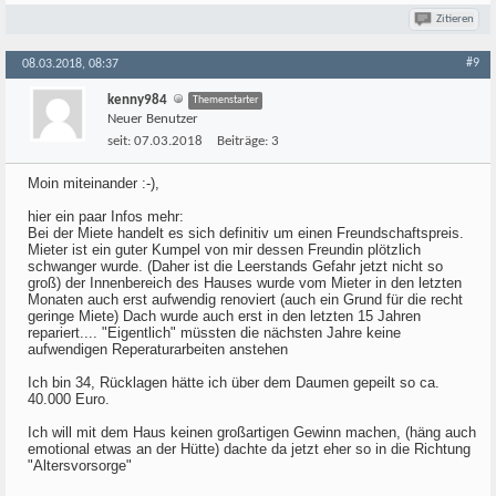
Zitieren
#9
08.03.2018, 08:37
kenny984
Themenstarter
Neuer Benutzer
seit:
07.03.2018
Beiträge:
3
Moin miteinander :-),
hier ein paar Infos mehr:
Bei der Miete handelt es sich definitiv um einen Freundschaftspreis.
Mieter ist ein guter Kumpel von mir dessen Freundin plötzlich
schwanger wurde. (Daher ist die Leerstands Gefahr jetzt nicht so
groß) der Innenbereich des Hauses wurde vom Mieter in den letzten
Monaten auch erst aufwendig renoviert (auch ein Grund für die recht
geringe Miete) Dach wurde auch erst in den letzten 15 Jahren
repariert.... "Eigentlich" müssten die nächsten Jahre keine
aufwendigen Reperaturarbeiten anstehen
Ich bin 34, Rücklagen hätte ich über dem Daumen gepeilt so ca.
40.000 Euro.
Ich will mit dem Haus keinen großartigen Gewinn machen, (häng auch
emotional etwas an der Hütte) dachte da jetzt eher so in die Richtung
"Altersvorsorge"