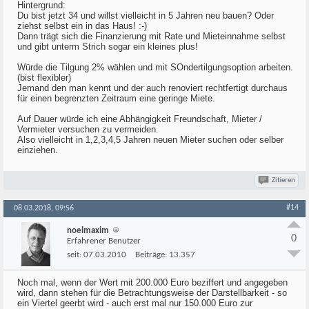
Hintergrund:
Du bist jetzt 34 und willst vielleicht in 5 Jahren neu bauen? Oder
ziehst selbst ein in das Haus! :-)
Dann trägt sich die Finanzierung mit Rate und Mieteinnahme selbst
und gibt unterm Strich sogar ein kleines plus!
Würde die Tilgung 2% wählen und mit SOndertilgungsoption arbeiten.
(bist flexibler)
Jemand den man kennt und der auch renoviert rechtfertigt durchaus
für einen begrenzten Zeitraum eine geringe Miete.
Auf Dauer würde ich eine Abhängigkeit Freundschaft, Mieter /
Vermieter versuchen zu vermeiden.
Also vielleicht in 1,2,3,4,5 Jahren neuen Mieter suchen oder selber
einziehen.
Zitieren
#14
08.03.2018, 09:56
noelmaxim
0
Erfahrener Benutzer
seit:
07.03.2010
Beiträge:
13.357
Noch mal, wenn der Wert mit 200.000 Euro beziffert und angegeben
wird, dann stehen für die Betrachtungsweise der Darstellbarkeit - so
ein Viertel geerbt wird - auch erst mal nur 150.000 Euro zur