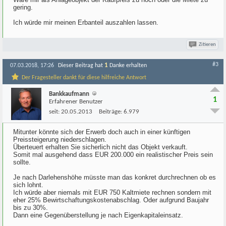
gering.
Ich würde mir meinen Erbanteil auszahlen lassen.
Zitieren
#3
1
07.03.2018, 17:26
Dieser Beitrag hat
Danke erhalten
Der Fragesteller dankt für diese hilfreiche Antwort
Bankkaufmann
1
Erfahrener Benutzer
seit:
20.05.2013
Beiträge:
6.979
Mitunter könnte sich der Erwerb doch auch in einer künftigen
Preissteigerung niederschlagen.
Überteuert erhalten Sie sicherlich nicht das Objekt verkauft.
Somit mal ausgehend dass EUR 200.000 ein realistischer Preis sein
sollte.
Je nach Darlehenshöhe müsste man das konkret durchrechnen ob es
sich lohnt.
Ich würde aber niemals mit EUR 750 Kaltmiete rechnen sondern mit
eher 25% Bewirtschaftungskostenabschlag. Oder aufgrund Baujahr
bis zu 30%.
Dann eine Gegenüberstellung je nach Eigenkapitaleinsatz.