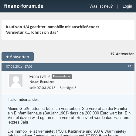
Was ist neu?
|
Login
Kauf von 1/4 geerbter Immobilie mit anschließender
Vermietung... lohnt sich das?
19
Antworten
+
Antworten
#1
07.03.2018, 17:06
kenny984
Themenstarter
Neuer Benutzer
seit:
07.03.2018
Beiträge:
3
Hallo miteinander.
Meine Großmutter ist kürzlich verstorben. Sie vererbt an die Familie
ein Einfamilienhaus (Baujahr 1961) dass ca 200.000 Euro wert ist. Ein
Viertel davon wird ugf an mich vererbt. Renoviert wurde das Haus erst
letztes Jahr
Die Immobilie ist vermietet (750 € Kaltmiete und 900 € Warmmiete)
Ich bin lediger Angestellter und verdiene ugf 37.000 Euro brutto