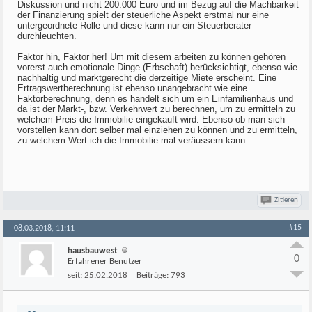
Diskussion und nicht 200.000 Euro und im Bezug auf die Machbarkeit
der Finanzierung spielt der steuerliche Aspekt erstmal nur eine
untergeordnete Rolle und diese kann nur ein Steuerberater
durchleuchten.
Faktor hin, Faktor her! Um mit diesem arbeiten zu können gehören
vorerst auch emotionale Dinge (Erbschaft) berücksichtigt, ebenso wie
nachhaltig und marktgerecht die derzeitige Miete erscheint. Eine
Ertragswertberechnung ist ebenso unangebracht wie eine
Faktorberechnung, denn es handelt sich um ein Einfamilienhaus und
da ist der Markt-, bzw. Verkehrwert zu berechnen, um zu ermitteln zu
welchem Preis die Immobilie eingekauft wird. Ebenso ob man sich
vorstellen kann dort selber mal einziehen zu können und zu ermitteln,
zu welchem Wert ich die Immobilie mal veräussern kann.
Zitieren
#15
08.03.2018, 11:11
hausbauwest
0
Erfahrener Benutzer
seit:
25.02.2018
Beiträge:
793