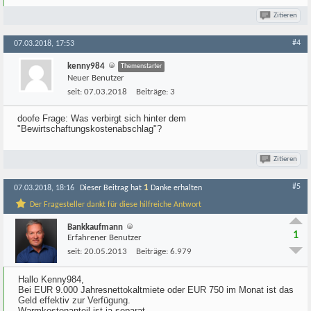
Zitieren
#4
07.03.2018, 17:53
kenny984
Themenstarter
Neuer Benutzer
seit:
07.03.2018
Beiträge:
3
doofe Frage: Was verbirgt sich hinter dem
"Bewirtschaftungskostenabschlag"?
Zitieren
#5
1
07.03.2018, 18:16
Dieser Beitrag hat
Danke erhalten
Der Fragesteller dankt für diese hilfreiche Antwort
Bankkaufmann
1
Erfahrener Benutzer
seit:
20.05.2013
Beiträge:
6.979
Hallo Kenny984,
Bei EUR 9.000 Jahresnettokaltmiete oder EUR 750 im Monat ist das
Geld effektiv zur Verfügung.
Warmkostenanteil ist ja separat.