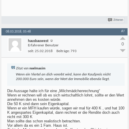
Zitieren
#7
08.03.2018, 05:48
hausbauwest
0
Erfahrener Benutzer
seit:
25.02.2018
Beiträge:
793
Zitat von
noelmaxim
Wenn ein Viertel an dich vererbt wird, kann der Kaufpreis nicht
200.000 Euro sein, wenn der Wert der Immobilie ebenda liegt.
Die Aussage halte ich für eine „Milchmädchenrechnung“
Wenn er rechnen will ob es sich wirtschaftlich lohnt, sollte er den Wert
annehmen den es kosten würde.
Die 50 K sind dann sein Eigenkapital.
Wenn er ein MFH kaufen würde, sagen wir mal für 400 K , und hat 100
K angespartes Eigenkapital, dann rechnet er die Rendite doch auch
nicht mit 300 K
Man sollte das schon realistisch betrachten.
Vor allem da es ein 1 Fam. Haus ist.