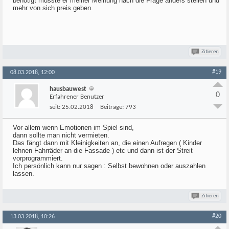
benötigt müsste er meiner Meinung nach die Frage anders stellen und
mehr von sich preis geben.
Zitieren
#19
08.03.2018, 12:00
hausbauwest
0
Erfahrener Benutzer
seit:
25.02.2018
Beiträge:
793
Vor allem wenn Emotionen im Spiel sind,
dann sollte man nicht vermieten.
Das fängt dann mit Kleinigkeiten an, die einen Aufregen ( Kinder
lehnen Fahrräder an die Fassade ) etc und dann ist der Streit
vorprogrammiert.
Ich persönlich kann nur sagen : Selbst bewohnen oder auszahlen
lassen.
Zitieren
#20
13.03.2018, 10:26