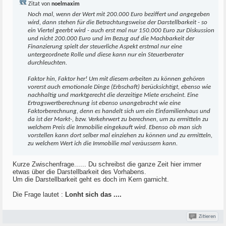
Zitat von
noelmaxim
Noch mal, wenn der Wert mit 200.000 Euro beziffert und angegeben
wird, dann stehen für die Betrachtungsweise der Darstellbarkeit - so
ein Viertel geerbt wird - auch erst mal nur 150.000 Euro zur Diskussion
und nicht 200.000 Euro und im Bezug auf die Machbarkeit der
Finanzierung spielt der steuerliche Aspekt erstmal nur eine
untergeordnete Rolle und diese kann nur ein Steuerberater
durchleuchten.
Faktor hin, Faktor her! Um mit diesem arbeiten zu können gehören
vorerst auch emotionale Dinge (Erbschaft) berücksichtigt, ebenso wie
nachhaltig und marktgerecht die derzeitige Miete erscheint. Eine
Ertragswertberechnung ist ebenso unangebracht wie eine
Faktorberechnung, denn es handelt sich um ein Einfamilienhaus und
da ist der Markt-, bzw. Verkehrwert zu berechnen, um zu ermitteln zu
welchem Preis die Immobilie eingekauft wird. Ebenso ob man sich
vorstellen kann dort selber mal einziehen zu können und zu ermitteln,
zu welchem Wert ich die Immobilie mal veräussern kann.
Kurze Zwischenfrage...... Du schreibst die ganze Zeit hier immer
etwas über die Darstellbarkeit des Vorhabens.
Um die Darstellbarkeit geht es doch im Kern garnicht.
Die Frage lautet :
Lonht sich das ....
Zitieren