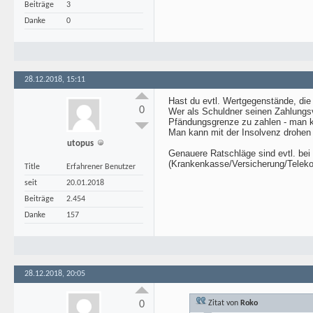
Beiträge
3
Danke
0
28.12.2018, 15:11
Hast du evtl. Wertgegenstände, di
0
Wer als Schuldner seinen Zahlungsv
Pfändungsgrenze zu zahlen - man ka
Man kann mit der Insolvenz drohen 
utopus
Genauere Ratschläge sind evtl. bei 
(Krankenkasse/Versicherung/Teleko
Title
Erfahrener Benutzer
seit
20.01.2018
Beiträge
2.454
Danke
157
28.12.2018, 20:05
0
Zitat von
Roko