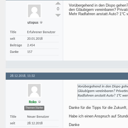
Vorübergehend in den Dispo gehen?
0
den Gläubigern vereinbaren? Priva
Mehr Radfahren anstatt Auto? 1°C
utopus
Title
Erfahrener Benutzer
seit
20.01.2018
Beiträge
2.454
Danke
157
28.12.2018, 11:32
Vorübergehend in den Dispo gehe
Gläubigern vereinbaren? Privati
Radfahren anstatt Auto? 1°C we
Roko
Danke für die Tipps für die Zukunft
Themen Starter
Habe ich einen Anspruch auf Stund
Title
Neuer Benutzer
seit
28.12.2018
Danke