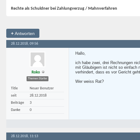
Rechte als Schuldner bei Zahlungverzug / Mahnverfahren
+
Antworten
28.12.2018, 09:56
Hallo,
ich habe zwei, drei Rechnungen nic
mit Gläubigern ist nicht so einfac
verhindert, dass es vor Gericht geh
Roko
Themen Starter
Wer weiss Rat?
Title
Neuer Benutzer
seit
28.12.2018
Beiträge
3
Danke
0
28.12.2018, 11:13