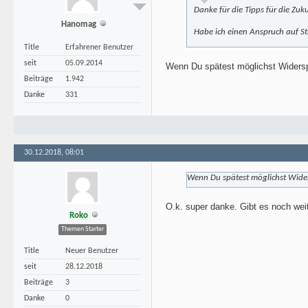
Danke für die Tipps für die Zuk
Hanomag
Habe ich einen Anspruch auf S
Title
Erfahrener Benutzer
seit
05.09.2014
Wenn Du spätest möglichst Widerspr
Beiträge
1.942
Danke
331
30.12.2018, 08:01
Wenn Du spätest möglichst Widersp
O.k. super danke. Gibt es noch wei
Roko
Themen Starter
Title
Neuer Benutzer
seit
28.12.2018
Beiträge
3
Danke
0