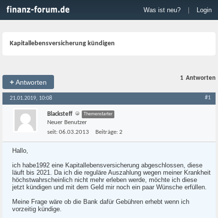
Was ist neu?
|
Login
Kapitallebensversicherung kündigen
1
Antworten
+
Antworten
#1
21.01.2019, 10:08
Blacksteff
Themenstarter
Neuer Benutzer
seit:
06.03.2013
Beiträge:
2
Hallo,
ich habe1992 eine Kapitallebensversicherung abgeschlossen, diese
läuft bis 2021. Da ich die reguläre Auszahlung wegen meiner Krankheit
höchstwahrscheinlich nicht mehr erleben werde, möchte ich diese
jetzt kündigen und mit dem Geld mir noch ein paar Wünsche erfüllen.
Meine Frage wäre ob die Bank dafür Gebühren erhebt wenn ich
vorzeitig kündige.