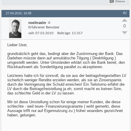
Zitieren
#2
27.04.2010, 10:48
noelmaxim
0
Erfahrener Benutzer
seit:
07.03.2010
Beiträge:
13.357
Lieber User,
grundsätzlich geht das, bedingt aber der Zustimmung der Bank. Das
Darlehen müsste dann auf annuitätische Tilgung ( Direkttilgung )
umgestellt werden. Unter Umständen erklärt sich die Bank bereit, den
Rückkaufswert als Sondertilgung parallel zu akzeptieren.
Letzteres halte ich für sinnvoll, da sie aus der beitragsfreigestellten LV
sicherlich weniger Rendite erzielen werden, als sie an Zinsersparnis
durch die Verringerung der Schuld erreichen! Ein Teilstorno erfährt die
LV durch die Beitragsfreistellung ja eh, somit macht es keinen Sinn,
das schlechte Geld in der LV zu lassen.
Mir ist diese Umstellung schon für einige meiner Kunden, die diese
schlechte - weil teure- Finanzeirunsgvariante ( wohl gemerkt, diese
Aussage trifft nur auf Eigennutzung zu ) früher woanders gezeíchnet
haben, gelungen.