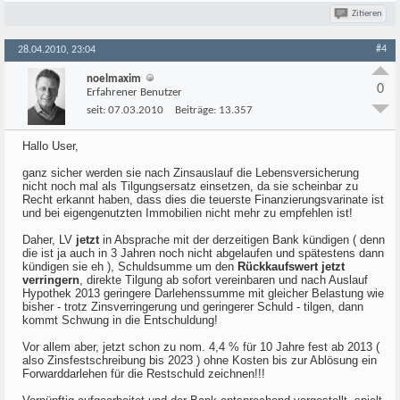
Zitieren
#4
28.04.2010, 23:04
noelmaxim
0
Erfahrener Benutzer
seit:
07.03.2010
Beiträge:
13.357
Hallo User,
ganz sicher werden sie nach Zinsauslauf die Lebensversicherung
nicht noch mal als Tilgungsersatz einsetzen, da sie scheinbar zu
Recht erkannt haben, dass dies die teuerste Finanzierungsvarinate ist
und bei eigengenutzten Immobilien nicht mehr zu empfehlen ist!
Daher, LV
jetzt
in Absprache mit der derzeitigen Bank kündigen ( denn
die ist ja auch in 3 Jahren noch nicht abgelaufen und spätestens dann
kündigen sie eh ), Schuldsumme um den
Rückkaufswert jetzt
verringern
, direkte Tilgung ab sofort vereinbaren und nach Auslauf
Hypothek 2013 geringere Darlehenssumme mit gleicher Belastung wie
bisher - trotz Zinsverringerung und geringerer Schuld - tilgen, dann
kommt Schwung in die Entschuldung!
Vor allem aber, jetzt schon zu nom. 4,4 % für 10 Jahre fest ab 2013 (
also Zinsfestschreibung bis 2023 ) ohne Kosten bis zur Ablösung ein
Forwarddarlehen für die Restschuld zeichnen!!!