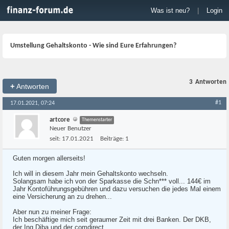
Was ist neu?
|
Login
Umstellung Gehaltskonto - Wie sind Eure Erfahrungen?
3
Antworten
+
Antworten
#1
17.01.2021, 07:24
artcore
Themenstarter
Neuer Benutzer
seit:
17.01.2021
Beiträge:
1
Guten morgen allerseits!
Ich will in diesem Jahr mein Gehaltskonto wechseln.
Solangsam habe ich von der Sparkasse die Schn*** voll... 144€ im
Jahr Kontoführungsgebühren und dazu versuchen die jedes Mal einem
eine Versicherung an zu drehen...
Aber nun zu meiner Frage:
Ich beschäftige mich seit geraumer Zeit mit drei Banken. Der DKB,
der Ing Diba und der comdirect.