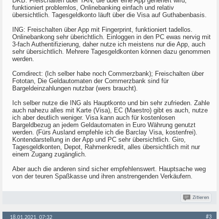
DKB: Freischalten über TAN, die über eine App generiert wird,
funktioniert problemlos, Onlinebanking einfach und relativ
übersichtlich. Tagesgeldkonto läuft über die Visa auf Guthabenbasis.
ING: Freischalten über App mit Fingerprint, funktioniert tadellos.
Onlinebankong sehr überichtlich. Einloggen in den PC ewas nervig mit
3-fach Authentifizierung, daher nutze ich meistens nur die App, auch
sehr übersichtlich. Mehrere Tagesgeldkonten können dazu genommen
werden.
Comdirect: (Ich selber habe noch Commerzbank); Freischalten über
Fototan, Die Geldautomaten der Commerzbank sind für
Bargeldeinzahlungen nutzbar (wers braucht).
Ich selber nutze die ING als Hauptkonto und bin sehr zufrieden. Zahle
auch nahezu alles mit Karte (Visa), EC (Maestro) gibt es auch, nutze
ich aber deutlich weniger. Visa kann auch für kostenlosen
Bargeldbezug an jedem Geldautomaten in Euro Währung genutzt
werden. (Fürs Ausland empfehle ich die Barclay Visa, kostenfrei).
Kontendarstellung in der App und PC sehr übersichtlich. Giro,
Tagesgeldkonten, Depot, Rahmenkredit, alles übersichtlich mit nur
einem Zugang zugänglich.
Aber auch die anderen sind sicher empfehlenswert. Hauptsache weg
von der teuren Spaßkasse und ihren anstrengenden Verkäufern.
Zitieren
#3
18.01.2021, 07:32