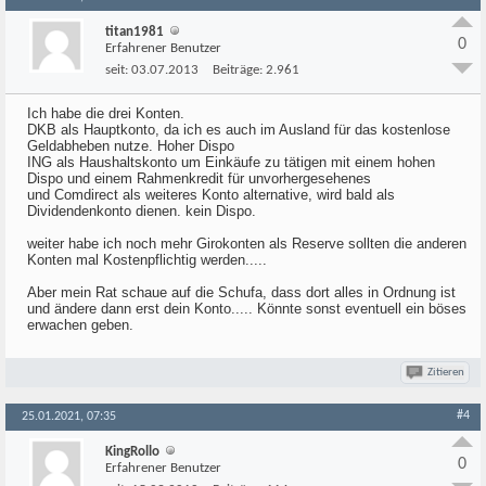
titan1981
0
Erfahrener Benutzer
seit:
03.07.2013
Beiträge:
2.961
Ich habe die drei Konten.
DKB als Hauptkonto, da ich es auch im Ausland für das kostenlose
Geldabheben nutze. Hoher Dispo
ING als Haushaltskonto um Einkäufe zu tätigen mit einem hohen
Dispo und einem Rahmenkredit für unvorhergesehenes
und Comdirect als weiteres Konto alternative, wird bald als
Dividendenkonto dienen. kein Dispo.
weiter habe ich noch mehr Girokonten als Reserve sollten die anderen
Konten mal Kostenpflichtig werden.....
Aber mein Rat schaue auf die Schufa, dass dort alles in Ordnung ist
und ändere dann erst dein Konto..... Könnte sonst eventuell ein böses
erwachen geben.
Zitieren
#4
25.01.2021, 07:35
KingRollo
0
Erfahrener Benutzer