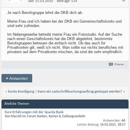
seit:
15.03.2010
Beiträge:
114
Je nach Berufsgruppe lehnt die DKB dich ab.
Meine Frau und ich haben bei der DKB ein Gemeinschaftskonto und
sind sehr zufrieden.
Im Nebengewerbe betreibt meine Frau ein Fotostudio. Auf der Suche
nach einen Geschäftskonto hat die DKB abgelehnt, bestimmte
Berufsgruppen betreuen die einfach nicht. Ob das auch für
Privatkonten gilt, weiß ich nicht. Man sollte nur nichts berufliches mit
privatem auf dem Privatkonto mischen, da sind die sehr empfindlich.
Zitieren
+
Antworten
«
konto kündigung
|
Kann ein Lastschriftbuchungsauftrag gestoppt werden?
»
Ähnliche Themen
Eure Erfahrungen mit der Sparda Bank
Von Marc00 im Forum Konten, Karten & Zahlungsverkehr
Antworten:
46
Letzter Beitrag:
16.03.2021,
18:57