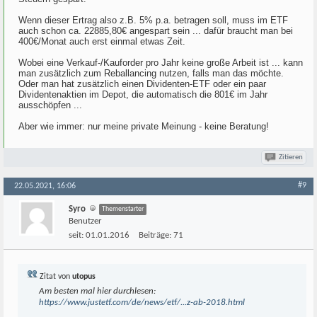
Wenn dieser Ertrag also z.B. 5% p.a. betragen soll, muss im ETF
auch schon ca. 22885,80€ angespart sein ... dafür braucht man bei
400€/Monat auch erst einmal etwas Zeit.
Wobei eine Verkauf-/Kauforder pro Jahr keine große Arbeit ist ... kann
man zusätzlich zum Reballancing nutzen, falls man das möchte.
Oder man hat zusätzlich einen Dividenten-ETF oder ein paar
Dividentenaktien im Depot, die automatisch die 801€ im Jahr
ausschöpfen ...
Aber wie immer: nur meine private Meinung - keine Beratung!
Zitieren
#9
22.05.2021, 16:06
Syro
Themenstarter
Benutzer
seit:
01.01.2016
Beiträge:
71
Zitat von
utopus
Am besten mal hier durchlesen:
https://www.justetf.com/de/news/etf/...z-ab-2018.html