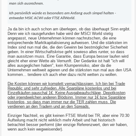
man sich ausrechnen.
Ich persönlich würde es besonders am Anfang auch simpel halten -
entweder MSIC ACWI oder FTSE AllWorld.
Ja da bin ich auch schon am überlegen, ob das überhaupt Sinn ergibt.
Denn wie ich rausgefunden habe wird der MSCI World stetig
angepasst, neue Unternehmen können nachrutschen, die eine
entsprechende Marktkapitalisierung aufweisen. Und die stärksten im
Index sind nun mal die, die den Gewinn bei bestmöglicher Sicherheit
geben. In einer Wirtschaftskrise geht sowieso alles runter, so dass
man aussitzen muss. Eine Garantie, dass Europa besser laufen wird
gleicht eher einer Wette als Vernunft. Der Gedanke ist halt "ich will
alles ausgeglichen haben", kein Klumpenrisiko, aber da die
Unternehmen weltweit agieren und die stärksten nun mal aus den USA
kommen... tendiere ich auch eher dazu nicht wetten zu wollen.
Die Kosten können wir komplett vernachlässigen. Ich bin bei Trade
Republic und sehr zufrieden. Alle Sparpläne kostenlos und bei
Einzelkäufen pauschal 1€. Keine Ausgabeaufschläge, Depotkosten
oder irgendwelchen anderen Blödsinn. Immer nur 1€ bzw Sparpläne
kostenlos, so dass man immer nur die TER zahlen muss. Die
verdienen an den Tradern und an den Spreads.
Einziger Nachteil, es gibt keinen FTSE World bei TR, aber eine 70:30
Aufteilung macht nicht wirklich mehr Arbeit und hat historisch
betrachtet besser performt (der einzige Referenzwert, den wir haben,
wenn auch kein wegweisender).