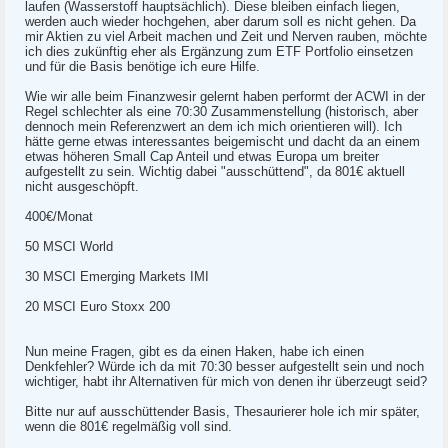
laufen (Wasserstoff hauptsächlich). Diese bleiben einfach liegen,
werden auch wieder hochgehen, aber darum soll es nicht gehen. Da
mir Aktien zu viel Arbeit machen und Zeit und Nerven rauben, möchte
ich dies zukünftig eher als Ergänzung zum ETF Portfolio einsetzen
und für die Basis benötige ich eure Hilfe.
Wie wir alle beim Finanzwesir gelernt haben performt der ACWI in der
Regel schlechter als eine 70:30 Zusammenstellung (historisch, aber
dennoch mein Referenzwert an dem ich mich orientieren will). Ich
hätte gerne etwas interessantes beigemischt und dacht da an einem
etwas höheren Small Cap Anteil und etwas Europa um breiter
aufgestellt zu sein. Wichtig dabei "ausschüttend", da 801€ aktuell
nicht ausgeschöpft.
400€/Monat
50 MSCI World
30 MSCI Emerging Markets IMI
20 MSCI Euro Stoxx 200
Nun meine Fragen, gibt es da einen Haken, habe ich einen
Denkfehler? Würde ich da mit 70:30 besser aufgestellt sein und noch
wichtiger, habt ihr Alternativen für mich von denen ihr überzeugt seid?
Bitte nur auf ausschüttender Basis, Thesaurierer hole ich mir später,
wenn die 801€ regelmäßig voll sind.