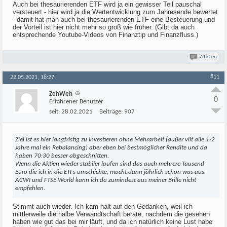
Auch bei thesaurierenden ETF wird ja ein gewisser Teil pauschal
versteuert - hier wird ja die Wertentwicklung zum Jahresende bewertet
- damit hat man auch bei thesaurierenden ETF eine Besteuerung und
der Vorteil ist hier nicht mehr so groß wie früher. (Gibt da auch
entsprechende Youtube-Videos von Finanztip und Finanzfluss.)
Zitieren
#11
22.05.2021, 18:27
ZehWeh
0
Erfahrener Benutzer
seit:
28.02.2021
Beiträge:
907
Ziel ist es hier langfristig zu investieren ohne Mehrarbeit (außer vllt alle 1-2
Jahre mal ein Rebalancing) aber eben bei bestmöglicher Rendite und da
haben 70:30 besser abgeschnitten.
Wenn die Aktien wieder stabiler laufen sind das auch mehrere Tausend
Euro die ich in die ETFs umschichte, macht dann jährlich schon was aus.
ACWI und FTSE World kann ich da zumindest aus meiner Brille nicht
empfehlen.
Stimmt auch wieder. Ich kam halt auf den Gedanken, weil ich
mittlerweile die halbe Verwandtschaft berate, nachdem die gesehen
haben wie gut das bei mir läuft, und da ich natürlich keine Lust habe