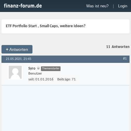
Was ist neu?
|
Login
ETF Portfolio Start , Small Caps, weitere Ideen?
11
Antworten
+
Antworten
#1
21.05.2021, 21:45
Syro
Themenstarter
Benutzer
seit:
01.01.2016
Beiträge:
71