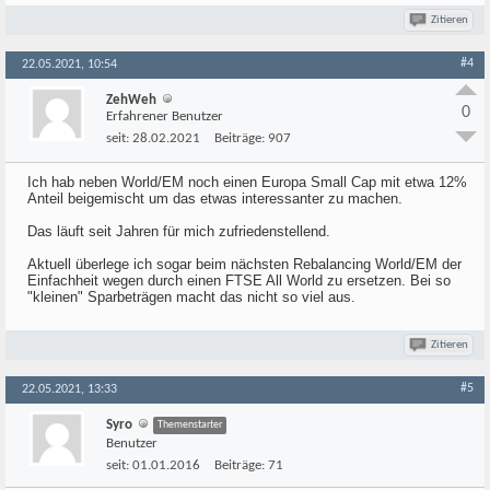
Zitieren
#4
22.05.2021, 10:54
ZehWeh
0
Erfahrener Benutzer
seit:
28.02.2021
Beiträge:
907
Ich hab neben World/EM noch einen Europa Small Cap mit etwa 12%
Anteil beigemischt um das etwas interessanter zu machen.
Das läuft seit Jahren für mich zufriedenstellend.
Aktuell überlege ich sogar beim nächsten Rebalancing World/EM der
Einfachheit wegen durch einen FTSE All World zu ersetzen. Bei so
"kleinen" Sparbeträgen macht das nicht so viel aus.
Zitieren
#5
22.05.2021, 13:33
Syro
Themenstarter
Benutzer
seit:
01.01.2016
Beiträge:
71