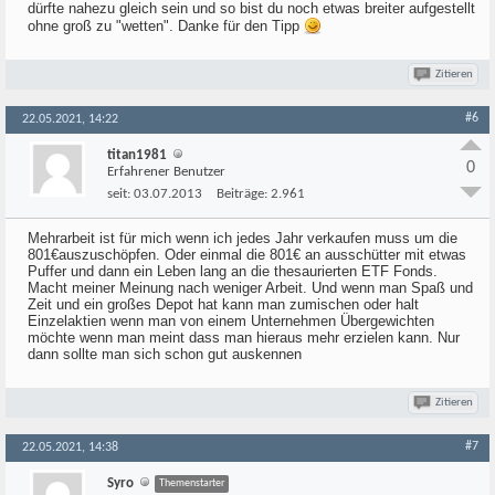
dürfte nahezu gleich sein und so bist du noch etwas breiter aufgestellt
ohne groß zu "wetten". Danke für den Tipp
Zitieren
#6
22.05.2021, 14:22
titan1981
0
Erfahrener Benutzer
seit:
03.07.2013
Beiträge:
2.961
Mehrarbeit ist für mich wenn ich jedes Jahr verkaufen muss um die
801€auszuschöpfen. Oder einmal die 801€ an ausschütter mit etwas
Puffer und dann ein Leben lang an die thesaurierten ETF Fonds.
Macht meiner Meinung nach weniger Arbeit. Und wenn man Spaß und
Zeit und ein großes Depot hat kann man zumischen oder halt
Einzelaktien wenn man von einem Unternehmen Übergewichten
möchte wenn man meint dass man hieraus mehr erzielen kann. Nur
dann sollte man sich schon gut auskennen
Zitieren
#7
22.05.2021, 14:38
Syro
Themenstarter