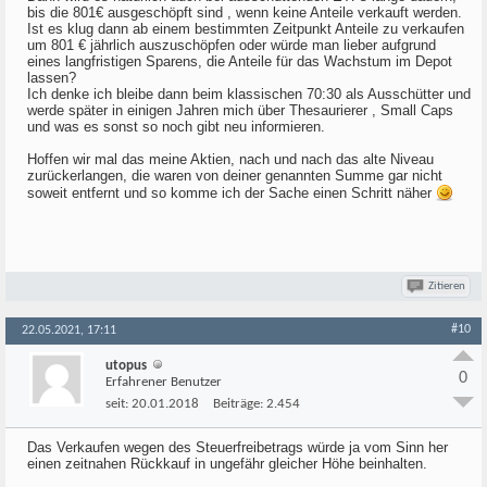
bis die 801€ ausgeschöpft sind , wenn keine Anteile verkauft werden.
Ist es klug dann ab einem bestimmten Zeitpunkt Anteile zu verkaufen
um 801 € jährlich auszuschöpfen oder würde man lieber aufgrund
eines langfristigen Sparens, die Anteile für das Wachstum im Depot
lassen?
Ich denke ich bleibe dann beim klassischen 70:30 als Ausschütter und
werde später in einigen Jahren mich über Thesaurierer , Small Caps
und was es sonst so noch gibt neu informieren.
Hoffen wir mal das meine Aktien, nach und nach das alte Niveau
zurückerlangen, die waren von deiner genannten Summe gar nicht
soweit entfernt und so komme ich der Sache einen Schritt näher
Zitieren
#10
22.05.2021, 17:11
utopus
0
Erfahrener Benutzer
seit:
20.01.2018
Beiträge:
2.454
Das Verkaufen wegen des Steuerfreibetrags würde ja vom Sinn her
einen zeitnahen Rückkauf in ungefähr gleicher Höhe beinhalten.