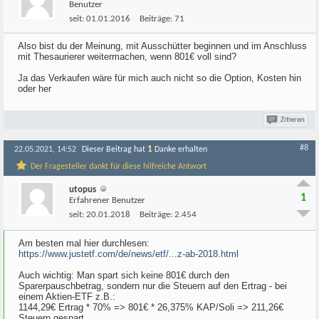
Benutzer
seit:
01.01.2016
Beiträge:
71
Also bist du der Meinung, mit Ausschütter beginnen und im Anschluss
mit Thesaurierer weitermachen, wenn 801€ voll sind?
Ja das Verkaufen wäre für mich auch nicht so die Option, Kosten hin
oder her
Zitieren
#8
1
22.05.2021, 14:52
Dieser Beitrag hat
Danke erhalten
Der Fragesteller dankt für diese hilfreiche Antwort
utopus
1
Erfahrener Benutzer
seit:
20.01.2018
Beiträge:
2.454
Am besten mal hier durchlesen:
https://www.justetf.com/de/news/etf/...z-ab-2018.html
Auch wichtig: Man spart sich keine 801€ durch den
Sparerpauschbetrag, sondern nur die Steuern auf den Ertrag - bei
einem Aktien-ETF z.B.:
1144,29€ Ertrag * 70% => 801€ * 26,375% KAP/Soli => 211,26€
Steuern gespart.