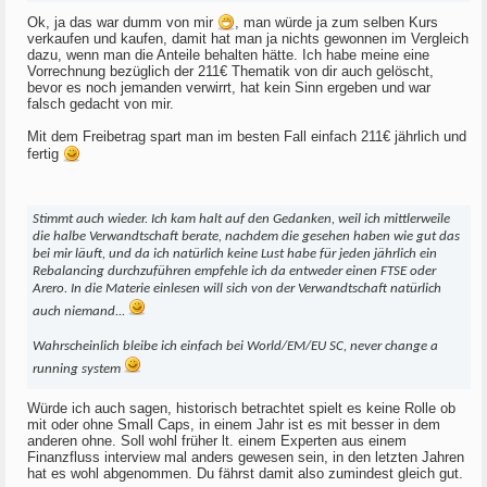
Ok, ja das war dumm von mir
, man würde ja zum selben Kurs
verkaufen und kaufen, damit hat man ja nichts gewonnen im Vergleich
dazu, wenn man die Anteile behalten hätte. Ich habe meine eine
Vorrechnung bezüglich der 211€ Thematik von dir auch gelöscht,
bevor es noch jemanden verwirrt, hat kein Sinn ergeben und war
falsch gedacht von mir.
Mit dem Freibetrag spart man im besten Fall einfach 211€ jährlich und
fertig
Stimmt auch wieder. Ich kam halt auf den Gedanken, weil ich mittlerweile
die halbe Verwandtschaft berate, nachdem die gesehen haben wie gut das
bei mir läuft, und da ich natürlich keine Lust habe für jeden jährlich ein
Rebalancing durchzuführen empfehle ich da entweder einen FTSE oder
Arero. In die Materie einlesen will sich von der Verwandtschaft natürlich
auch niemand...
Wahrscheinlich bleibe ich einfach bei World/EM/EU SC, never change a
running system
Würde ich auch sagen, historisch betrachtet spielt es keine Rolle ob
mit oder ohne Small Caps, in einem Jahr ist es mit besser in dem
anderen ohne. Soll wohl früher lt. einem Experten aus einem
Finanzfluss interview mal anders gewesen sein, in den letzten Jahren
hat es wohl abgenommen. Du fährst damit also zumindest gleich gut.