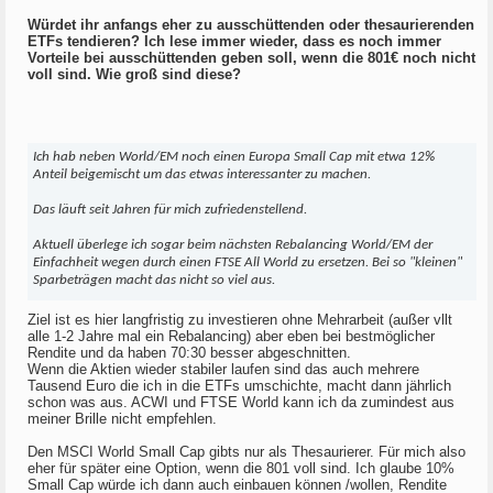
Würdet ihr anfangs eher zu ausschüttenden oder thesaurierenden
ETFs tendieren? Ich lese immer wieder, dass es noch immer
Vorteile bei ausschüttenden geben soll, wenn die 801€ noch nicht
voll sind. Wie groß sind diese?
Ich hab neben World/EM noch einen Europa Small Cap mit etwa 12%
Anteil beigemischt um das etwas interessanter zu machen.
Das läuft seit Jahren für mich zufriedenstellend.
Aktuell überlege ich sogar beim nächsten Rebalancing World/EM der
Einfachheit wegen durch einen FTSE All World zu ersetzen. Bei so "kleinen"
Sparbeträgen macht das nicht so viel aus.
Ziel ist es hier langfristig zu investieren ohne Mehrarbeit (außer vllt
alle 1-2 Jahre mal ein Rebalancing) aber eben bei bestmöglicher
Rendite und da haben 70:30 besser abgeschnitten.
Wenn die Aktien wieder stabiler laufen sind das auch mehrere
Tausend Euro die ich in die ETFs umschichte, macht dann jährlich
schon was aus. ACWI und FTSE World kann ich da zumindest aus
meiner Brille nicht empfehlen.
Den MSCI World Small Cap gibts nur als Thesaurierer. Für mich also
eher für später eine Option, wenn die 801 voll sind. Ich glaube 10%
Small Cap würde ich dann auch einbauen können /wollen, Rendite