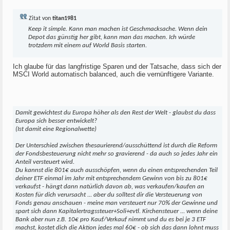
Zitat von
titan1981
Keep it simple. Kann man machen ist Geschmacksache. Wenn dein
Depot das günstig her gibt, kann man das machen. Ich würde
trotzdem mit einem auf World Basis starten.
Ich glaube für das langfristige Sparen und der Tatsache, dass sich der
MSCI World automatisch balanced, auch die vernünftigere Variante.
Damit gewichtest du Europa höher als den Rest der Welt - glaubst du dass
Europa sich besser entwickelt?
(Ist damit eine Regionalwette)
Der Unterschied zwischen thesaurierend/ausschüttend ist durch die Reform
der Fondsbesteuerung nicht mehr so gravierend - da auch so jedes Jahr ein
Anteil versteuert wird.
Du kannst die 801€ auch ausschöpfen, wenn du einen entsprechenden Teil
deiner ETF einmal im Jahr mit entsprechendem Gewinn von bis zu 801€
verkaufst - hängt dann natürlich davon ab, was verkaufen/kaufen an
Kosten für dich verursacht ... aber du solltest dir die Versteuerung von
Fonds genau anschauen - meine man versteuert nur 70% der Gewinne und
spart sich dann Kapitalertragssteuer+Soli+evtl. Kirchensteuer ... wenn deine
Bank aber nun z.B. 10€ pro Kauf/Verkauf nimmt und du es bei je 3 ETF
machst, kostet dich die Aktion jedes mal 60€ - ob sich das dann lohnt muss