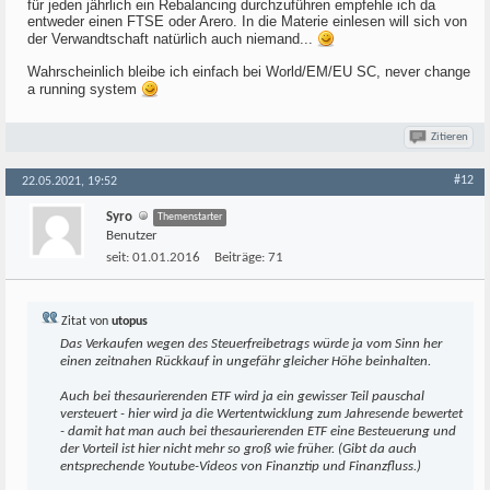
für jeden jährlich ein Rebalancing durchzuführen empfehle ich da
entweder einen FTSE oder Arero. In die Materie einlesen will sich von
der Verwandtschaft natürlich auch niemand...
Wahrscheinlich bleibe ich einfach bei World/EM/EU SC, never change
a running system
Zitieren
#12
22.05.2021, 19:52
Syro
Themenstarter
Benutzer
seit:
01.01.2016
Beiträge:
71
Zitat von
utopus
Das Verkaufen wegen des Steuerfreibetrags würde ja vom Sinn her
einen zeitnahen Rückkauf in ungefähr gleicher Höhe beinhalten.
Auch bei thesaurierenden ETF wird ja ein gewisser Teil pauschal
versteuert - hier wird ja die Wertentwicklung zum Jahresende bewertet
- damit hat man auch bei thesaurierenden ETF eine Besteuerung und
der Vorteil ist hier nicht mehr so groß wie früher. (Gibt da auch
entsprechende Youtube-Videos von Finanztip und Finanzfluss.)