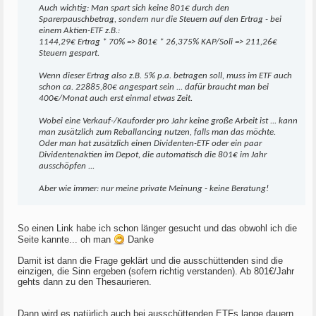
Auch wichtig: Man spart sich keine 801€ durch den
Sparerpauschbetrag, sondern nur die Steuern auf den Ertrag - bei
einem Aktien-ETF z.B.:
1144,29€ Ertrag * 70% => 801€ * 26,375% KAP/Soli => 211,26€
Steuern gespart.
Wenn dieser Ertrag also z.B. 5% p.a. betragen soll, muss im ETF auch
schon ca. 22885,80€ angespart sein ... dafür braucht man bei
400€/Monat auch erst einmal etwas Zeit.
Wobei eine Verkauf-/Kauforder pro Jahr keine große Arbeit ist ... kann
man zusätzlich zum Reballancing nutzen, falls man das möchte.
Oder man hat zusätzlich einen Dividenten-ETF oder ein paar
Dividentenaktien im Depot, die automatisch die 801€ im Jahr
ausschöpfen ...
Aber wie immer: nur meine private Meinung - keine Beratung!
So einen Link habe ich schon länger gesucht und das obwohl ich die
Seite kannte... oh man
Danke
Damit ist dann die Frage geklärt und die ausschüttenden sind die
einzigen, die Sinn ergeben (sofern richtig verstanden). Ab 801€/Jahr
gehts dann zu den Thesaurieren.
Dann wird es natürlich auch bei ausschüttenden ETFs lange dauern,