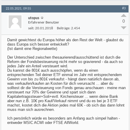
#3
22.05.2021, 09:55
utopus
0
Erfahrener Benutzer
seit:
20.01.2018
Beiträge:
2.454
Damit gewichtest du Europa höher als den Rest der Welt - glaubst du
dass Europa sich besser entwickelt?
(Ist damit eine Regionalwette)
Der Unterschied zwischen thesaurierend/ausschüttend ist durch die
Reform der Fondsbesteuerung nicht mehr so gravierend - da auch so
jedes Jahr ein Anteil versteuert wird.
Du kannst die 801€ auch ausschöpfen, wenn du einen
entsprechenden Teil deiner ETF einmal im Jahr mit entsprechendem
Gewinn von bis zu 801€ verkaufst - hängt dann natürlich davon ab,
was verkaufen/kaufen an Kosten für dich verursacht ... aber du
solltest dir die Versteuerung von Fonds genau anschauen - meine man
versteuert nur 70% der Gewinne und spart sich dann
Kapitalertragssteuer+Soli+evtl. Kirchensteuer ... wenn deine Bank
aber nun z.B. 10€ pro Kauf/Verkauf nimmt und du es bei je 3 ETF
machst, kostet dich die Aktion jedes mal 60€ - ob sich das dann lohnt
muss man sich ausrechnen.
Ich persönlich würde es besonders am Anfang auch simpel halten -
entweder MSIC ACWI oder FTSE AllWorld.