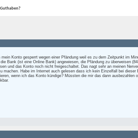
t Guthaben?
 mein Konto gesperrt wegen einer Pfändung weil es zu dem Zeitpunkt im Min
e Bank (ist eine Online Bank) angewiesen, die Pfändung zu überweisen (84€)
en und das Konto noch nicht freigeschaltet. Das nagt sehr an meinen Nerven
 zu machen. Habe im Internet auch gelesen dass ich kein Einzelfall bei dieser 
ren, wenn ich das Konto kündige? Müssten die mir das dann ausbezahlen od
kbar.