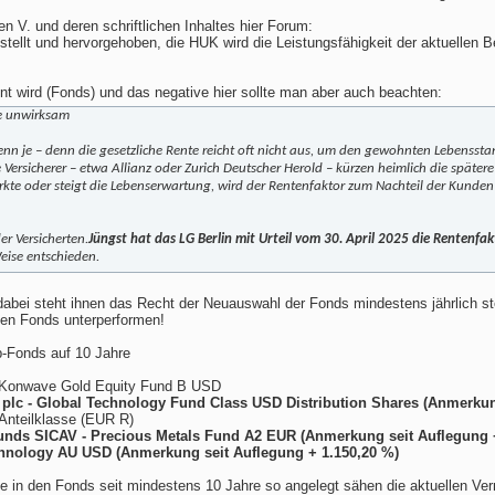
en V. und deren schriftlichen Inhaltes hier Forum:
stellt und hervorgehoben, die HUK wird die Leistungsfähigkeit der aktuellen B
hnt wird (Fonds) und das negative hier sollte man aber auch beachten:
te unwirksam
 denn je – denn die gesetzliche Rente reicht oft nicht aus, um den gewohnten Lebensst
Versicherer – etwa Allianz oder Zurich Deutscher Herold – kürzen heimlich die später
rkte oder steigt die Lebenserwartung, wird der Rentenfaktor zum Nachteil der Kunden g
er Versicherten.
Jüngst hat das LG Berlin mit Urteil vom 30. April 2025 die Rentenfak
Weise entschieden.
t dabei steht ihnen das Recht der Neuauswahl der Fonds mindestens jährlich 
lten Fonds unterperformen!
-Fonds auf 10 Jahre
- Konwave Gold Equity Fund B USD
 plc - Global Technology Fund Class USD Distribution Shares (Anmerkun
Anteilklasse (EUR R)
Funds SICAV - Precious Metals Fund A2 EUR (Anmerkung seit Auflegung 
chnology AU USD (Anmerkung seit Auflegung + 1.150,20 %)
e in den Fonds seit mindestens 10 Jahre so angelegt sähen die aktuellen V