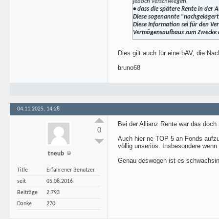
jedoch verschwiegen,
• dass die spätere Rente in der 
Diese sogenannte "nachgelagerte 
Diese Information sei für den V
Vermögensaufbaus zum Zwecke de
Dies gilt auch für eine bAV, die Na
bruno68
04.11.2025, 14:28
Bei der Allianz Rente war das doch 
0
Auch hier ne TOP 5 an Fonds aufzuli
völlig unseriös. Insbesondere wenn
tneub
Genau deswegen ist es schwachsinn
Title
Erfahrener Benutzer
seit
05.08.2016
Beiträge
2.793
Danke
270