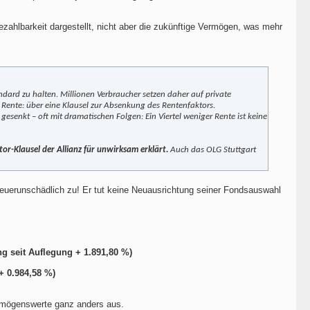
ezahlbarkeit dargestellt, nicht aber die zukünftige Vermögen, was mehr
andard zu halten. Millionen Verbraucher setzen daher auf private
e Rente: über eine Klausel zur Absenkung des Rentenfaktors.
esenkt – oft mit dramatischen Folgen: Ein Viertel weniger Rente ist keine
tor-Klausel der Allianz für unwirksam erklärt.
Auch das OLG Stuttgart
steuerunschädlich zu! Er tut keine Neuausrichtung seiner Fondsauswahl
g seit Auflegung + 1.891,80 %)
+ 0.984,58 %)
ermögenswerte ganz anders aus.