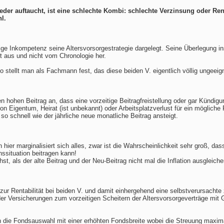
der auftaucht, ist eine schlechte Kombi: schlechte Verzinsung oder Rendi
l.
llige Inkompetenz seine Altersvorsorgestrategie dargelegt. Seine Überlegung insg
t aus und nicht vom Chronologie her.
 stellt man als Fachmann fest, das diese beiden V. eigentlich völlig ungeeign
en hohen Beitrag an, dass eine vorzeitige Beitragfreistellung oder gar Kündigun
on Eigentum, Heirat (ist unbekannt) oder Arbeitsplatzverlust für ein möglich
 schnell wie der jährliche neue monatliche Beitrag ansteigt.
hier marginalisiert sich alles, zwar ist die Wahrscheinlichkeit sehr groß, dass
ssituation beitragen kann!
, als der alte Beitrag und der Neu-Beitrag nicht mal die Inflation ausgleich
zur Rentabilität bei beiden V. und damit einhergehend eine selbstverursachte 
der Versicherungen zum vorzeitigen Scheitern der Altersvorsorgeverträge mit 
 in die Fondsauswahl mit einer erhöhten Fondsbreite wobei die Streuung maxim