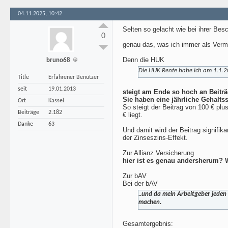
04.11.2025, 10:42
Selten so gelacht wie bei ihrer Bes
0
genau das, was ich immer als Vermi
Denn die HUK
bruno68
Die HUK Rente habe ich am 1.1.20
Title
Erfahrener Benutzer
seit
19.01.2013
steigt am Ende so hoch an Beiträ
Sie haben eine jährliche Gehalt
Ort
Kassel
So steigt der Beitrag von 100 € plu
Beiträge
2.182
€ liegt.
Danke
63
Und damit wird der Beitrag signifi
der Zinseszins-Effekt.
Zur Allianz Versicherung
hier ist es genau andersherum? 
Zur bAV
Bei der bAV
..und da mein Arbeitgeber jeden
machen.
Gesamtergebnis: