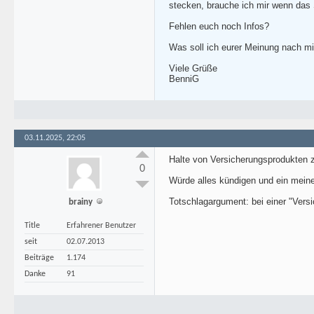
stecken, brauche ich mir wenn da
Fehlen euch noch Infos?
Was soll ich eurer Meinung nach m
Viele Grüße
BenniG
03.11.2025, 22:05
Halte von Versicherungsprodukten 
0
Würde alles kündigen und ein mein
Totschlagargument: bei einer "Versi
brainy
Title
Erfahrener Benutzer
seit
02.07.2013
Beiträge
1.174
Danke
91