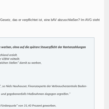
im Gesetz, das er verpflichtet ist, eine bAV abzuschließen? Im AVG steht
te werben, ohne auf die spätere Steuerpflicht der Rentenzahlungen
hland erzielt.
e VZBW mitteilt.
eichen Stellen" damit zu werben,
n", so Niels Nauhauser, Finanzexperte der Verbraucherzentrale Baden-
ten und gegebenenfalls Maßnahmen dagegen ergreifen."
hen Förderquote" von 31,40 Prozent geworben,