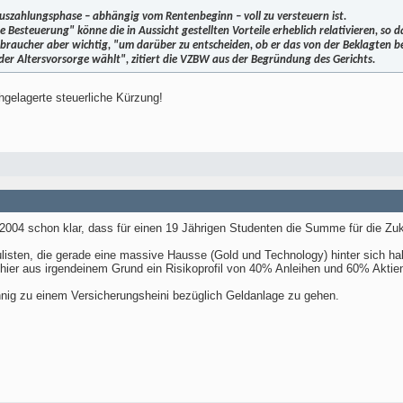
Auszahlungsphase – abhängig vom Rentenbeginn – voll zu versteuern ist.
Besteuerung" könne die in Aussicht gestellten Vorteile erheblich relativieren, so d
erbraucher aber wichtig, "um darüber zu entscheiden, ob er das von der Beklagten
r Altersvorsorge wählt", zitiert die VZBW aus der Begründung des Gerichts.
chgelagerte steuerliche Kürzung!
2004 schon klar, dass für einen 19 Jährigen Studenten die Summe für die Zuku
sten, die gerade eine massive Hausse (Gold und Technology) hinter sich haben
 hier aus irgendeinem Grund ein Risikoprofil von 40% Anleihen und 60% Aktie
ig zu einem Versicherungsheini bezüglich Geldanlage zu gehen.