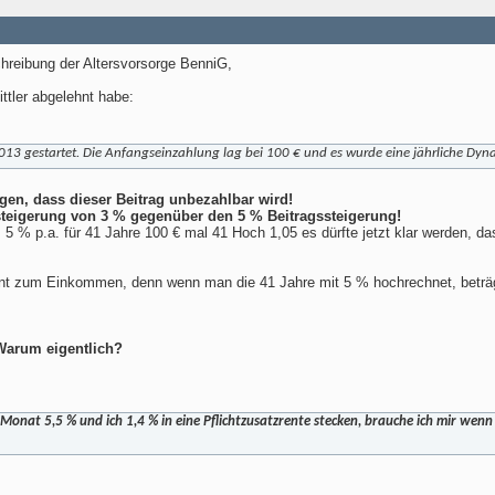
chreibung der Altersvorsorge BenniG,
ttler abgelehnt habe:
13 gestartet. Die Anfangseinzahlung lag bei 100 € und es wurde eine jährliche Dyna
gen, dass dieser Beitrag unbezahlbar wird!
ssteigerung von 3 % gegenüber den 5 % Beitragssteigerung!
s 5 % p.a. für 41 Jahre 100 € mal 41 Hoch 1,05 es dürfte jetzt klar werden, da
kant zum Einkommen, denn wenn man die 41 Jahre mit 5 % hochrechnet, beträ
Warum eigentlich?
 Monat 5,5 % und ich 1,4 % in eine Pflichtzusatzrente stecken, brauche ich mir wen