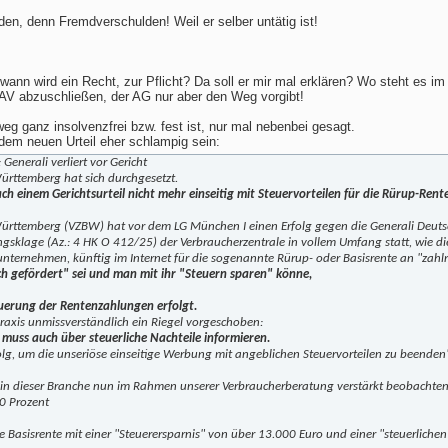
en, denn Fremdverschulden! Weil er selber untätig ist!
it wann wird ein Recht, zur Pflicht? Da soll er mir mal erklären? Wo steht es 
 bAV abzuschließen, der AG nur aber den Weg vorgibt!
eg ganz insolvenzfrei bzw. fest ist, nur mal nebenbei gesagt.
 dem neuen Urteil eher schlampig sein:
Generali verliert vor Gericht
ürttemberg hat sich durchgesetzt.
ch einem Gerichtsurteil nicht mehr einseitig mit Steuervorteilen für die Rürup-Ren
ürttemberg (VZBW) hat vor dem LG München I einen Erfolg gegen die Generali Deutsc
ngsklage (Az.: 4 HK O 412/25) der Verbraucherzentrale in vollem Umfang statt, wie di
nternehmen, künftig im Internet für die sogenannte Rürup- oder Basisrente an "zahlr
ch gefördert" sei und man mit ihr "Steuern sparen" könne,
euerung der Rentenzahlungen erfolgt.
raxis unmissverständlich ein Riegel vorgeschoben:
 muss auch über steuerliche Nachteile informieren.
Erfolg, um die unseriöse einseitige Werbung mit angeblichen Steuervorteilen zu beende
s in dieser Branche nun im Rahmen unserer Verbraucherberatung verstärkt beobach
0 Prozent
hre Basisrente mit einer "Steuerersparnis" von über 13.000 Euro und einer "steuerlic