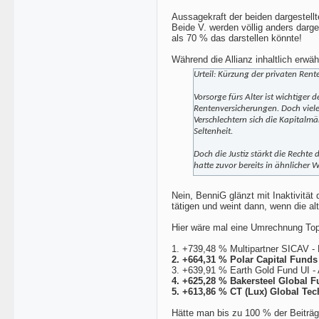
Aussagekraft der beiden dargestellt
Beide V. werden völlig anders darge
als 70 % das darstellen könnte!
Während die Allianz inhaltlich erwä
Urteil: Kürzung der privaten Ren
Vorsorge fürs Alter ist wichtiger
Rentenversicherungen. Doch viele 
Verschlechtern sich die Kapitalmä
Seltenheit.
Doch die Justiz stärkt die Rechte d
hatte zuvor bereits in ähnlicher 
Nein, BenniG glänzt mit Inaktivitä
tätigen und weint dann, wenn die a
Hier wäre mal eine Umrechnung Top
1. +739,48 % Multipartner SICAV 
2. +664,31 % Polar Capital Funds
3. +639,91 % Earth Gold Fund UI - 
4. +625,28 % Bakersteel Global 
5. +613,86 % CT (Lux) Global Te
Hätte man bis zu 100 % der Beiträg