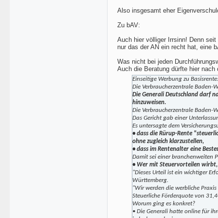
Also insgesamt eher Eigenverschuld
Zu bAV:
Auch hier völliger Irrsinn! Denn se
nur das der AN ein recht hat, eine
Was nicht bei jeden Durchführungsw
Auch die Beratung dürfte hier nach
Einseitige Werbung zu Basisrente: 
Die Verbraucherzentrale Baden-W
Die Generali Deutschland darf na
hinzuweisen.
Die Verbraucherzentrale Baden-W
Das Gericht gab einer Unterlassu
Es untersagte dem Versicherungsu
• dass die Rürup-Rente "steuerli
ohne zugleich klarzustellen,
• dass im Rentenalter eine Best
Damit sei einer branchenweiten P
• Wer mit Steuervorteilen wirbt,
"Dieses Urteil ist ein wichtiger 
Württemberg.
"Wir werden die werbliche Praxi
Steuerliche Förderquote von 31,4
Worum ging es konkret?
• Die Generali hatte online für i