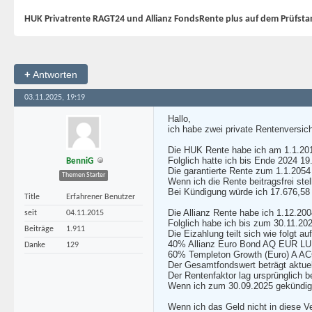
HUK Privatrente RAGT24 und Allianz FondsRente plus auf dem Prüfst
+
Antworten
03.11.2025, 19:19
Hallo,
ich habe zwei private Rentenversiche
Die HUK Rente habe ich am 1.1.2013
Folglich hatte ich bis Ende 2024 19
BenniG
Die garantierte Rente zum 1.1.2054
Themen Starter
Wenn ich die Rente beitragsfrei stel
Bei Kündigung würde ich 17.676,5
Title
Erfahrener Benutzer
Die Allianz Rente habe ich 1.12.200
seit
04.11.2015
Folglich habe ich bis zum 30.11.202
Beiträge
1.911
Die Eizahlung teilt sich wie folgt auf
40% Allianz Euro Bond AQ EUR L
Danke
129
60% Templeton Growth (Euro) A A
Der Gesamtfondswert beträgt aktuel
Der Rentenfaktor lag ursprünglich b
Wenn ich zum 30.09.2025 gekündigt 
Wenn ich das Geld nicht in diese V