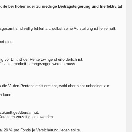
te bei hoher oder zu niedrige Beitragsteigerung und Ineffektivität
esamt sind völlig fehlerhaft, selbst seine Aufstellung ist fehlerhaft,
et sind!
g vor Eintritt der Rente zwingend erforderlich ist.
e Finanzierbarkeit herangezogen werden muss.
 die V. den Renteneintritt erreicht, wohl aber nicht unbedingt zur
en kann.
zukünftige Altersarmut.
Garantien vorzeitig loszuwerden.
al 20 % pro Fonds je Versicherung liegen sollte.