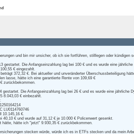
and
rungen und bin mir unsicher, ob ich sie fortführen, stilllegen oder kündigen so
 gestartet. Die Anfangseinzahlung lag bei 100 € und es wurde eine jährliche
.100,55 € eingezahlt.
 beträgt 372,32 €. Bei aktueller und unveränderter Überschussbeteiligung hät
len lasse, hätte ich eine garantierte Rente von 109,69 €
8 € zurückbekommen.
4 gestartet. Die Anfangseinzahlung lag bei 26 € und es wurde eine jährliche 
5 8.043,03 € einbezahlt.
:
U1250164214
CC LU0114760746
l 10.145,16 €.
ei 40,10 € und wurde auf 31,12 € je 10.000 € Policenwert gesenkt.
hätte, hätte ich "jetzt" 9.930,35 € zurückbekommen.
ersicherungen stecken würde, würde ich es in ETFs stecken und da mein Arbe