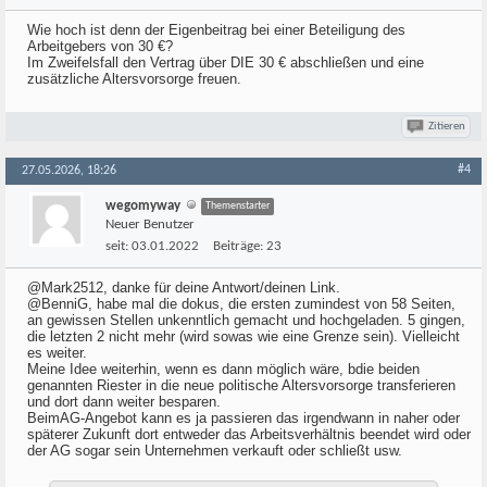
Wie hoch ist denn der Eigenbeitrag bei einer Beteiligung des
Arbeitgebers von 30 €?
Im Zweifelsfall den Vertrag über DIE 30 € abschließen und eine
zusätzliche Altersvorsorge freuen.
Zitieren
#4
27.05.2026, 18:26
wegomyway
Themenstarter
Neuer Benutzer
seit:
03.01.2022
Beiträge:
23
@Mark2512, danke für deine Antwort/deinen Link.
@BenniG, habe mal die dokus, die ersten zumindest von 58 Seiten,
an gewissen Stellen unkenntlich gemacht und hochgeladen. 5 gingen,
die letzten 2 nicht mehr (wird sowas wie eine Grenze sein). Vielleicht
es weiter.
Meine Idee weiterhin, wenn es dann möglich wäre, bdie beiden
genannten Riester in die neue politische Altersvorsorge transferieren
und dort dann weiter besparen.
BeimAG-Angebot kann es ja passieren das irgendwann in naher oder
späterer Zukunft dort entweder das Arbeitsverhältnis beendet wird oder
der AG sogar sein Unternehmen verkauft oder schließt usw.