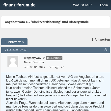
Was ist neu?
|
Login
Angebot vom AG "Direktversicherung" und Hintergründe
3
Antworten
+
Antworten
#1
24.05.2026, 09:57
wegomyway
Themenstarter
Neuer Benutzer
seit:
03.01.2022
Beiträge:
23
Meine Tochter, AN fest angestellt, hat vom AG ein Angebot erhalten.
DER würde sich monatlich mit 30€ beteiligen (das Angebot kann ich
mal posten mit geschwärzten Bereichen). Soweit erstmal gut.
Nun besitzt meine Tochter, alleinerziehend mit Sohneman 4 Jahre
jung, zwei Riester. Der eine ist stillgelegt und der andere wird aktiv
bespart (die Höhe und was jeweils in den Verträgen liegt ist mir aktuell
nicht bekannt).
Aber die Frage: Wenn die politische Altersvorsorge dann kommt und
man beide Riester dorthin exportiert und dort dann das neue Produkt
weiter aktiv bespart, wozu dann eine vom AG angebotene