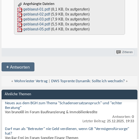
Angehängte Dateien
geblaeut-01.pdf
(8,1 KB, 0x aufgerufen)
geblaeut-02.pdf
(5,9 KB, 0x aufgerufen)
geblaeut-03.pdf
(7,9 KB, 0x aufgerufen)
geblaeut-04.pdf
(5,5 KB, 0x aufgerufen)
geblaeut-05.pdf
(6,4 KB, 0x aufgerufen)
Zitieren
+
Antworten
«
Wohnriester Vertrag
|
DWS Toprente Dynamik: Sollte ich wechseln?
»
Ähnliche Themen
Neues aus dem BGH zum Thema "Schadensersatzanspruch" und "echter
Beratung"
Von bruno68 im Forum Baufinanzierung & Immobilienkredite
Antworten:
0
Letzter Beitrag:
25.12.2025,
19:33
Darf man als "Betreuter" nie Geld verdienen, wenn GB "Vermögensfürsorge"
hat?
Von Bar-Frei im Forum Sonstige Finanz-Themen