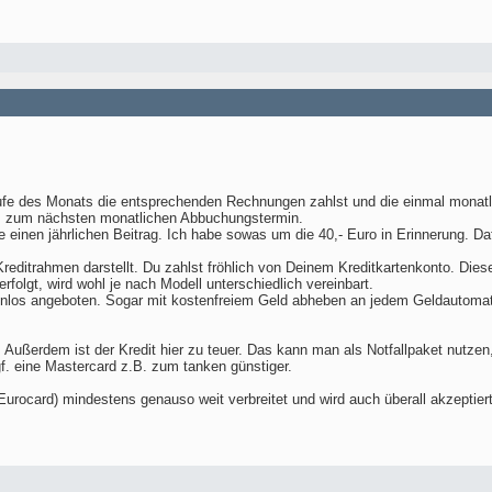
aufe des Monats die entsprechenden Rechnungen zahlst und die einmal monat
bis zum nächsten monatlichen Abbuchungstermin.
einen jährlichen Beitrag. Ich habe sowas um die 40,- Euro in Erinnerung. Daf
 Kreditrahmen darstellt. Du zahlst fröhlich von Deinem Kreditkartenkonto. Die
erfolgt, wird wohl je nach Modell unterschiedlich vereinbart.
enlos angeboten. Sogar mit kostenfreiem Geld abheben an jedem Geldautomat
. Außerdem ist der Kredit hier zu teuer. Das kann man als Notfallpaket nutz
f. eine Mastercard z.B. zum tanken günstiger.
 Eurocard) mindestens genauso weit verbreitet und wird auch überall akzeptiert