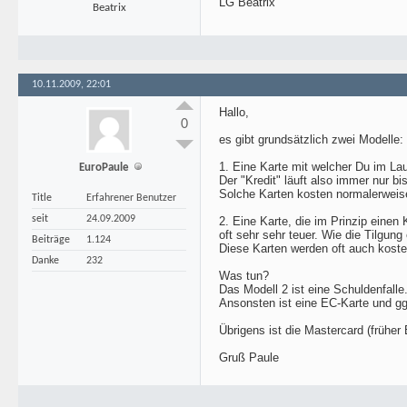
LG Beatrix
Beatrix
10.11.2009, 22:01
Hallo,
0
es gibt grundsätzlich zwei Modelle:
1. Eine Karte mit welcher Du im L
EuroPaule
Der "Kredit" läuft also immer nur 
Solche Karten kosten normalerweise 
Title
Erfahrener Benutzer
seit
24.09.2009
2. Eine Karte, die im Prinzip einen
oft sehr sehr teuer. Wie die Tilgung 
Beiträge
1.124
Diese Karten werden oft auch kost
Danke
232
Was tun?
Das Modell 2 ist eine Schuldenfalle
Ansonsten ist eine EC-Karte und gg
Übrigens ist die Mastercard (früher
Gruß Paule