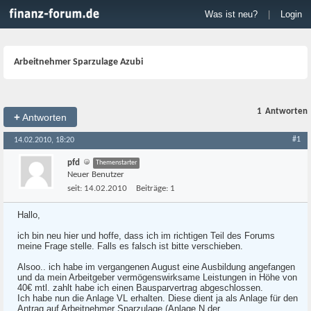
Was ist neu?
|
Login
Arbeitnehmer Sparzulage Azubi
1
Antworten
+
Antworten
#1
14.02.2010, 18:20
pfd
Themenstarter
Neuer Benutzer
seit:
14.02.2010
Beiträge:
1
Hallo,
ich bin neu hier und hoffe, dass ich im richtigen Teil des Forums
meine Frage stelle. Falls es falsch ist bitte verschieben.
Alsoo.. ich habe im vergangenen August eine Ausbildung angefangen
und da mein Arbeitgeber vermögenswirksame Leistungen in Höhe von
40€ mtl. zahlt habe ich einen Bausparvertrag abgeschlossen.
Ich habe nun die Anlage VL erhalten. Diese dient ja als Anlage für den
Antrag auf Arbeitnehmer Sparzulage (Anlage N der