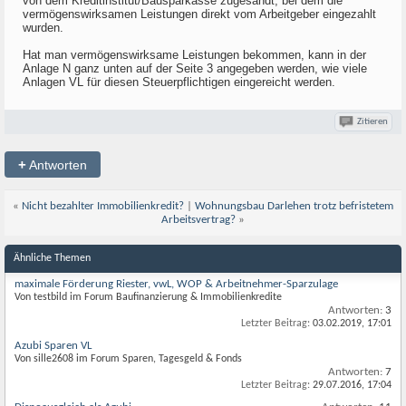
von dem Kreditinstitut/Bausparkasse zugesandt, bei dem die
vermögenswirksamen Leistungen direkt vom Arbeitgeber eingezahlt
wurden.
Hat man vermögenswirksame Leistungen bekommen, kann in der
Anlage N ganz unten auf der Seite 3 angegeben werden, wie viele
Anlagen VL für diesen Steuerpflichtigen eingereicht werden.
Zitieren
+
Antworten
«
Nicht bezahlter Immobilienkredit?
|
Wohnungsbau Darlehen trotz befristetem
Arbeitsvertrag?
»
Ähnliche Themen
maximale Förderung Riester, vwL, WOP & Arbeitnehmer-Sparzulage
Von testbild im Forum Baufinanzierung & Immobilienkredite
Antworten:
3
Letzter Beitrag:
03.02.2019,
17:01
Azubi Sparen VL
Von sille2608 im Forum Sparen, Tagesgeld & Fonds
Antworten:
7
Letzter Beitrag:
29.07.2016,
17:04