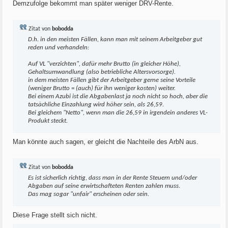
Demzufolge bekommt man später weniger DRV-Rente.
Zitat von
bobodda
D.h. in den meisten Fällen, kann man mit seinem Arbeitgeber gut
reden und verhandeln:
Auf VL "verzichten", dafür mehr Brutto (in gleicher Höhe),
Gehaltsumwandlung (also betriebliche Altersvorsorge).
in dem meisten Fällen gibt der Arbeitgeber gerne seine Vorteile
(weniger Brutto = (auch) für ihn weniger kosten) weiter.
Bei einem Azubi ist die Abgabenlast ja noch nicht so hoch, aber die
tatsächliche Einzahlung wird höher sein, als 26,59.
Bei gleichem "Netto", wenn man die 26,59 in irgendein anderes VL-
Produkt steckt.
Man könnte auch sagen, er gleicht die Nachteile des ArbN aus.
Zitat von
bobodda
Es ist sicherlich richtig, dass man in der Rente Steuern und/oder
Abgaben auf seine erwirtschafteten Renten zahlen muss.
Das mag sogar "unfair" erscheinen oder sein.
Diese Frage stellt sich nicht.