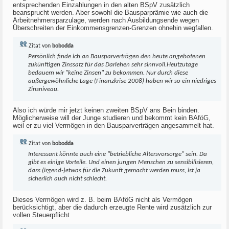
entsprechenden Einzahlungen in den alten BSpV zusätzlich
beansprucht werden. Aber sowohl die Bausparprämie wie auch die
Arbeitnehmersparzulage, werden nach Ausbildungsende wegen
Überschreiten der Einkommensgrenzen-Grenzen ohnehin wegfallen.
Zitat von
bobodda
Persönlich finde ich an Bausparverträgen den heute angebotenen
zukünftigen Zinssatz für das Darlehen sehr sinnvoll.Heutzutage
bedauern wir "keine Zinsen" zu bekommen. Nur durch diese
außergewöhnliche Lage (Finanzkrise 2008) haben wir so ein niedriges
Zinsniveau.
Also ich würde mir jetzt keinen zweiten BSpV ans Bein binden.
Möglicherweise will der Junge studieren und bekommt kein BAföG,
weil er zu viel Vermögen in den Bausparverträgen angesammelt hat.
Zitat von
bobodda
Interessant könnte auch eine "betriebliche Altersvorsorge" sein. Da
gibt es einige Vorteile. Und einen jungen Menschen zu sensibilisieren,
dass (irgend-)etwas für die Zukunft gemacht werden muss, ist ja
sicherlich auch nicht schlecht.
Dieses Vermögen wird z. B. beim BAföG nicht als Vermögen
berücksichtigt, aber die dadurch erzeugte Rente wird zusätzlich zur
vollen Steuerpflicht