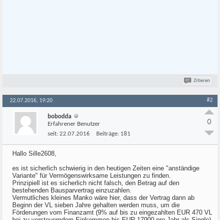
Zitieren
#2
22.07.2016, 19:20
bobodda
0
Erfahrener Benutzer
seit:
22.07.2016
Beiträge:
181
Hallo Sille2608,
es ist sicherlich schwierig in den heutigen Zeiten eine "anständige
Variante" für Vermögenswirksame Leistungen zu finden.
Prinzipiell ist es sicherlich nicht falsch, den Betrag auf den
bestehenden Bausparvertrag einzuzahlen.
Vermutliches kleines Manko wäre hier, dass der Vertrag dann ab
Beginn der VL sieben Jahre gehalten werden muss, um die
Förderungen vom Finanzamt (9% auf bis zu eingezahlten EUR 470 VL
bei zu versteuerndem Einkommen bis EUR 17900 pro Jahr als Single)