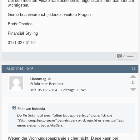
Bei den meisten Finanztransaktionen ist eigentlich immer das Ziel am
wichtigsten.
Gerne beantworte ich jederzeit weitere Fragen.
Boris Obodda
Financial Styling
0171 327 41 92
Zitieren
#3
23.07.2016, 10:06
Hanomag
0
Erfahrener Benutzer
seit:
05.09.2014
Beiträge:
1.942
Zitat von
bobodda
Da Ihr Sohn auf dem "alten Bausparvertrag" sicherlich die
"Wohnungsbauprämie" beantragen wird, macht es eventuell Sinn
einen neuen abzuschließen.
Wegen der Wohnungsbauprämie sicher nicht. Diese kann bei