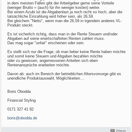
in dem meisten Fällen gibt der Arbeitgeber gerne seine Vorteile
(weniger Brutto = (auch) für ihn weniger kosten) weiter.
Bei einem Azubi ist die Abgabenlast ja noch nicht so hoch, aber die
tatsächliche Einzahlung wird höher sein, als 26,59.
Bei gleichem "Netto", wenn man die 26,59 in irgendein anderes VL-
Produkt steckt.
Es ist sicherlich richtig, dass man in der Rente Steuern und/oder
Abgaben auf seine erwirtschafteten Renten zahlen muss.
Das mag sogar "unfair" erscheinen oder sein.
Es stellt sich nur die Frage, ob man lieber keine Rente haben möchte
und somit keine Steuern und Abgaben bezahlen möchte
oder zu gewissen, angemessenen Anteilen sich eben
Rentenansprüche erarbeiten möchte.
Davon ab: auch im Bereich der betrieblichen Altersvorsorge gibt es
unendliche Produktauswahl, Möglichkeiten....
Boris Obodda
Financial Styling
0171 327 41 92
boris@obodda.de
Zitieren