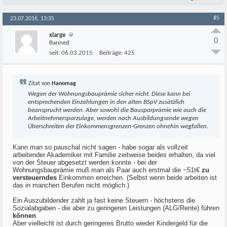
#5
23.07.2016, 13:35
xlarge
0
Banned
seit:
06.03.2015
Beiträge:
425
Zitat von
Hanomag
Wegen der Wohnungsbauprämie sicher nicht. Diese kann bei
entsprechenden Einzahlungen in den alten BSpV zusätzlich
beansprucht werden. Aber sowohl die Bausparprämie wie auch die
Arbeitnehmersparzulage, werden nach Ausbildungsende wegen
Überschreiten der Einkommensgrenzen-Grenzen ohnehin wegfallen.
Kann man so pauschal nicht sagen - habe sogar als vollzeit
arbeitender Akademiker mit Familie zeitweise beides erhalten, da viel
von der Steuer abgesetzt werden konnte - bei der
Wohnungsbauprämie muß man als Paar auch erstmal die ~51t€
zu
versteuerndes
Einkommen erreichen. (Selbst wenn beide arbeiten ist
das in manchen Berufen nicht möglich.)
Ein Auszubildender zahlt ja fast keine Steuern - höchstens die
Sozialabgaben - die aber zu geringeren Leistungen (ALG/Rente) führen
können
.
Aber vielleicht ist durch geringeres Brutto wieder Kindergeld für die