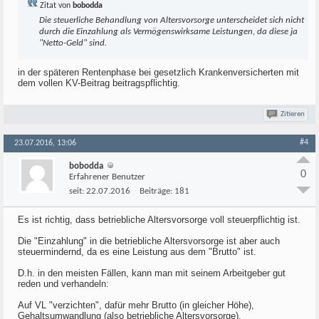
Zitat von
bobodda
Die steuerliche Behandlung von Altersvorsorge unterscheidet sich nicht
durch die Einzahlung als Vermögenswirksame Leistungen, da diese ja
"Netto-Geld" sind.
in der späteren Rentenphase bei gesetzlich Krankenversicherten mit
dem vollen KV-Beitrag beitragspflichtig.
Zitieren
#4
23.07.2016, 13:06
bobodda
0
Erfahrener Benutzer
seit:
22.07.2016
Beiträge:
181
Es ist richtig, dass betriebliche Altersvorsorge voll steuerpflichtig ist.
Die "Einzahlung" in die betriebliche Altersvorsorge ist aber auch
steuermindernd, da es eine Leistung aus dem "Brutto" ist.
D.h. in den meisten Fällen, kann man mit seinem Arbeitgeber gut
reden und verhandeln:
Auf VL "verzichten", dafür mehr Brutto (in gleicher Höhe),
Gehaltsumwandlung (also betriebliche Altersvorsorge).