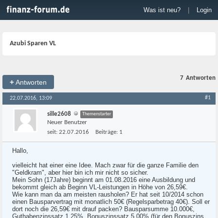
Was ist neu?
|
Login
Azubi Sparen VL
7
Antworten
+
Antworten
#1
22.07.2016, 13:09
sille2608
Themenstarter
Neuer Benutzer
seit:
22.07.2016
Beiträge:
1
Hallo,
vielleicht hat einer eine Idee. Mach zwar für die ganze Familie den
"Geldkram", aber hier bin ich mir nicht so sicher.
Mein Sohn (17Jahre) beginnt am 01.08.2016 eine Ausbildung und
bekommt gleich ab Beginn VL-Leistungen in Höhe von 26,59€.
Wie kann man da am meisten rausholen? Er hat seit 10/2014 schon
einen Bausparvertrag mit monatlich 50€ (Regelsparbetrag 40€). Soll er
dort noch die 26,59€ mit drauf packen? Bausparsumme 10.000€,
Guthabenzinssatz 1,25%, Bonuszinssatz 5,00% (für den Bonuszins