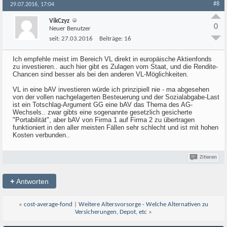
#8
29.07.2016, 17:04
VikCzyz
0
Neuer Benutzer
seit:
27.03.2016
Beiträge:
16
Ich empfehle meist im Bereich VL direkt in europäische Aktienfonds
zu investieren.. auch hier gibt es Zulagen vom Staat, und die Rendite-
Chancen sind besser als bei den anderen VL-Möglichkeiten.
VL in eine bAV investieren würde ich prinzipiell nie - ma abgesehen
von der vollen nachgelagerten Besteuerung und der Sozialabgabe-Last
ist ein Totschlag-Argument GG eine bAV das Thema des AG-
Wechsels.. zwar gibts eine sogenannte gesetzlich gesicherte
"Portabilität", aber bAV von Firma 1 auf Firma 2 zu übertragen
funktioniert in den aller meisten Fällen sehr schlecht und ist mit hohen
Kosten verbunden..
Zitieren
+
Antworten
«
cost-average-fond
|
Weitere Altersvorsorge - Welche Alternativen zu
Versicherungen, Depot, etc
»