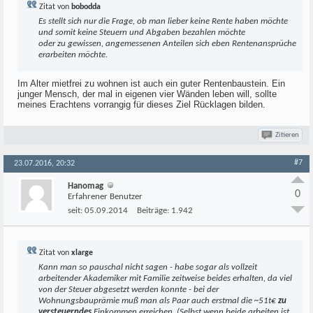
Zitat von
bobodda
Es stellt sich nur die Frage, ob man lieber keine Rente haben möchte
und somit keine Steuern und Abgaben bezahlen möchte
oder zu gewissen, angemessenen Anteilen sich eben Rentenansprüche
erarbeiten möchte.
Im Alter mietfrei zu wohnen ist auch ein guter Rentenbaustein. Ein
junger Mensch, der mal in eigenen vier Wänden leben will, sollte
meines Erachtens vorrangig für dieses Ziel Rücklagen bilden.
Zitieren
#7
23.07.2016, 20:32
Hanomag
0
Erfahrener Benutzer
seit:
05.09.2014
Beiträge:
1.942
Zitat von
xlarge
Kann man so pauschal nicht sagen - habe sogar als vollzeit
arbeitender Akademiker mit Familie zeitweise beides erhalten, da viel
von der Steuer abgesetzt werden konnte - bei der
Wohnungsbauprämie muß man als Paar auch erstmal die ~51t€
zu
versteuerndes
Einkommen erreichen. (Selbst wenn beide arbeiten ist