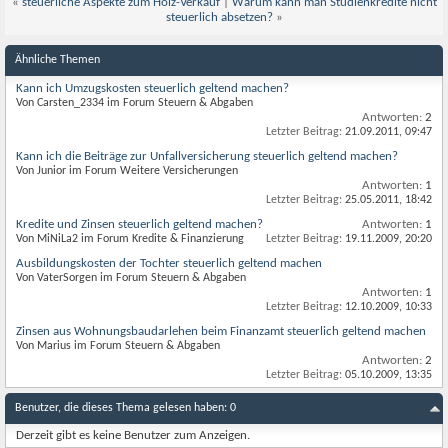
«
steuerliche Aspekte zum Holz-Verkauf
|
Warum kann man Studienkredite nicht
steuerlich absetzen?
»
Ähnliche Themen
Kann ich Umzugskosten steuerlich geltend machen?
Von Carsten_2334 im Forum Steuern & Abgaben
Antworten:
2
Letzter Beitrag:
21.09.2011,
09:47
Kann ich die Beiträge zur Unfallversicherung steuerlich geltend machen?
Von Junior im Forum Weitere Versicherungen
Antworten:
1
Letzter Beitrag:
25.05.2011,
18:42
Kredite und Zinsen steuerlich geltend machen?
Antworten:
1
Von MiNiLa2 im Forum Kredite & Finanzierung
Letzter Beitrag:
19.11.2009,
20:20
Ausbildungskosten der Tochter steuerlich geltend machen
Von VaterSorgen im Forum Steuern & Abgaben
Antworten:
1
Letzter Beitrag:
12.10.2009,
10:33
Zinsen aus Wohnungsbaudarlehen beim Finanzamt steuerlich geltend machen
Von Marius im Forum Steuern & Abgaben
Antworten:
2
Letzter Beitrag:
05.10.2009,
13:35
Benutzer, die dieses Thema gelesen haben: 0
Derzeit gibt es keine Benutzer zum Anzeigen.