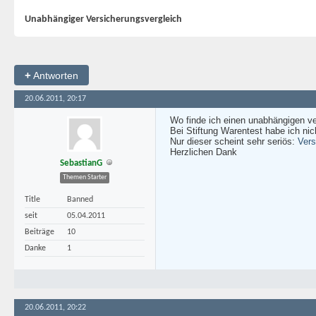
Unabhängiger Versicherungsvergleich
+
Antworten
20.06.2011, 20:17
Wo finde ich einen unabhängigen v
Bei Stiftung Warentest habe ich nic
Nur dieser scheint sehr seriös:
Vers
Herzlichen Dank
SebastianG
Themen Starter
Title
Banned
seit
05.04.2011
Beiträge
10
Danke
1
20.06.2011, 20:22