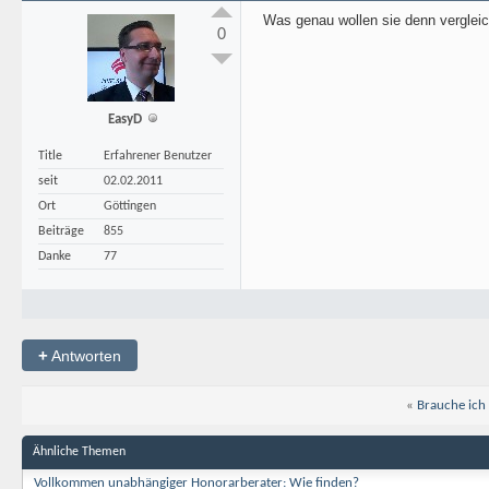
Was genau wollen sie denn verglei
0
EasyD
Title
Erfahrener Benutzer
seit
02.02.2011
Ort
Göttingen
Beiträge
855
Danke
77
+
Antworten
«
Brauche ich 
Ähnliche Themen
Vollkommen unabhängiger Honorarberater: Wie finden?