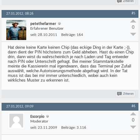
Zitieren
#5
27.01.2012, 08:26
petethefarmer
0
Erfahrener Benutzer
seit:
28.10.2011
Beiträge:
164
Hat deine keine Karte keinen Chip (das eckige Ding in der Karte ;-)),
dann dient der PIN höchstens zum Geld abheben. Hast du einen Chip
drin, dann wirst du wahrscheinlich je nach Laden und Tag entweder
nach PIN oder Unterschrift gefragt. Bei meiner Stammtankstelle
meinte die Kassiererin mal irgendwann, dass das Terminal per Zufall
auswählt, welche Autorisierungsmethode abgefragt wird. In der Tat
muss ist das bei mir immer unterschiedlich, wobei auch kein
wirkliches Muster zu erkennen ist.
Zitieren
#6
27.01.2012, 09:09
Escorpio
0
Moderator
seit:
23.11.2009
Beiträge:
3.116