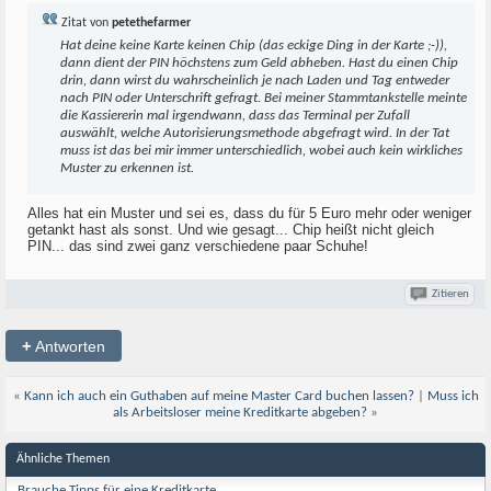
Zitat von
petethefarmer
Hat deine keine Karte keinen Chip (das eckige Ding in der Karte ;-)),
dann dient der PIN höchstens zum Geld abheben. Hast du einen Chip
drin, dann wirst du wahrscheinlich je nach Laden und Tag entweder
nach PIN oder Unterschrift gefragt. Bei meiner Stammtankstelle meinte
die Kassiererin mal irgendwann, dass das Terminal per Zufall
auswählt, welche Autorisierungsmethode abgefragt wird. In der Tat
muss ist das bei mir immer unterschiedlich, wobei auch kein wirkliches
Muster zu erkennen ist.
Alles hat ein Muster und sei es, dass du für 5 Euro mehr oder weniger
getankt hast als sonst. Und wie gesagt... Chip heißt nicht gleich
PIN... das sind zwei ganz verschiedene paar Schuhe!
Zitieren
+
Antworten
«
Kann ich auch ein Guthaben auf meine Master Card buchen lassen?
|
Muss ich
als Arbeitsloser meine Kreditkarte abgeben?
»
Ähnliche Themen
Brauche Tipps für eine Kreditkarte.