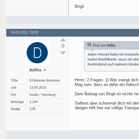
Birgit
30.01.2012, 12:20
0
Zitat von
Selim
Jeden Monat habe ich inzwischen
meine Kreditkarte, muss sie a
Kontostand auf meinem Giroko
Bolitho
Hmm, 2 Fragen. 1) Wer zwingt dich 
Title
Erfahrener Benutzer
Mag sein, dass es dafür ein hübsch
seit
13.09.2010
Dem Beitrag von Birgit ist nichts h
Ort
Stade / Hamburg
Beiträge
2.245
Solltest aber schonmal dich mit d
übrigen hilft hier nur völlige Tran
Danke
278