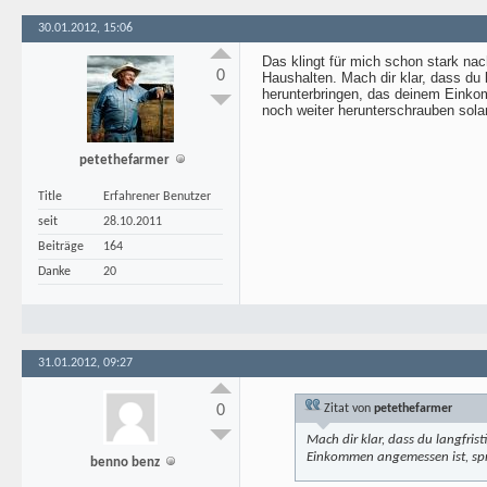
30.01.2012, 15:06
Das klingt für mich schon stark na
0
Haushalten. Mach dir klar, dass du
herunterbringen, das deinem Einko
noch weiter herunterschrauben solan
petethefarmer
Title
Erfahrener Benutzer
seit
28.10.2011
Beiträge
164
Danke
20
31.01.2012, 09:27
0
Zitat von
petethefarmer
Mach dir klar, dass du langfri
Einkommen angemessen ist, spri
benno benz