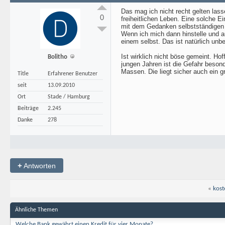
Das mag ich nicht recht gelten las
0
freiheitlichen Leben. Eine solche 
mit dem Gedanken selbstständigen A
Wenn ich mich dann hinstelle und au
einem selbst. Das ist natürlich un
Ist wirklich nicht böse gemeint. Ho
Bolitho
jungen Jahren ist die Gefahr beson
Massen. Die liegt sicher auch ein g
Title
Erfahrener Benutzer
seit
13.09.2010
Ort
Stade / Hamburg
Beiträge
2.245
Danke
278
+
Antworten
«
kost
Ähnliche Themen
Welche Bank gewährt einen Kredit für vier Monate?