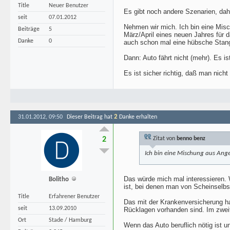
Title
Neuer Benutzer
Es gibt noch andere Szenarien, dahe
seit
07.01.2012
Nehmen wir mich. Ich bin eine Misch
Beiträge
5
März/April eines neuen Jahres für 
Danke
0
auch schon mal eine hübsche Stang
Dann: Auto fährt nicht (mehr). Es i
Es ist sicher richtig, daß man ni
2
31.01.2012, 09:50
Dieser Beitrag hat
Danke erhalten
2
Zitat von
benno benz
Ich bin eine Mischung aus Anges
Das würde mich mal interessieren. 
Bolitho
ist, bei denen man von Scheinselbst
Title
Erfahrener Benutzer
Das mit der Krankenversicherung h
seit
13.09.2010
Rücklagen vorhanden sind. Im zweit
Ort
Stade / Hamburg
Wenn das Auto beruflich nötig ist u