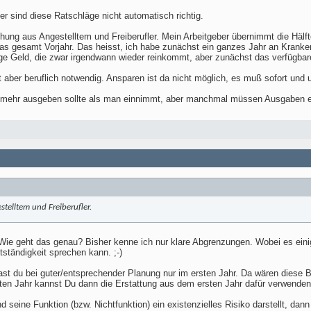
r sind diese Ratschläge nicht automatisch richtig.
ung aus Angestelltem und Freiberufler. Mein Arbeitgeber übernimmt die Hälfte
das gesamt Vorjahr. Das heisst, ich habe zunächst ein ganzes Jahr an Kranke
e Geld, die zwar irgendwann wieder reinkommt, aber zunächst das verfügba
st aber beruflich notwendig. Ansparen ist da nicht möglich, es muß sofort und
cht mehr ausgeben sollte als man einnimmt, aber manchmal müssen Ausgaben 
telltem und Freiberufler.
Wie geht das genau? Bisher kenne ich nur klare Abgrenzungen. Wobei es einig
ständigkeit sprechen kann. ;-)
ast du bei guter/entsprechender Planung nur im ersten Jahr. Da wären diese
en Jahr kannst Du dann die Erstattung aus dem ersten Jahr dafür verwenden.
nd seine Funktion (bzw. Nichtfunktion) ein existenzielles Risiko darstellt, d