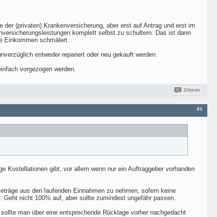
 der (privaten) Krankenversicherung, aber erst auf Antrag und erst im
nversicherungsleistungen komplett selbst zu schultern. Das ist dann
re Einkommen schmälert.
 unverzüglich entweder repariert oder neu gekauft werden.
einfach vorgezogen werden.
Zitieren
#6
e Kostellationen gibt, vor allem wenn nur ein Auftraggeber vorhanden
 Beträge aus den laufenden Einnahmen zu nehmen, sofern keine
 Geht nicht 100% auf, aber sollte zumindest ungefähr passen.
ann sollte man über eine entsprechende Rücklage vorher nachgedacht