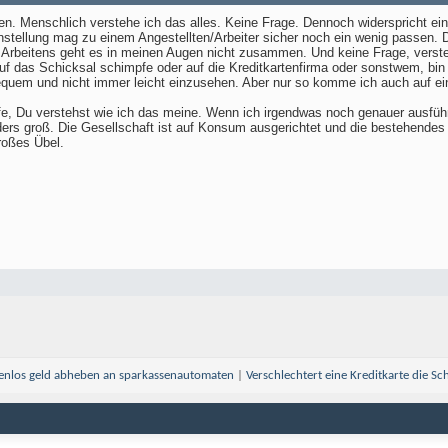
sen. Menschlich verstehe ich das alles. Keine Frage. Dennoch widerspricht ei
Einstellung mag zu einem Angestellten/Arbeiter sicher noch ein wenig passen
rbeitens geht es in meinen Augen nicht zusammen. Und keine Frage, verstehe
f das Schicksal schimpfe oder auf die Kreditkartenfirma oder sonstwem, bin ic
bequem und nicht immer leicht einzusehen. Aber nur so komme ich auch auf ein
ffe, Du verstehst wie ich das meine. Wenn ich irgendwas noch genauer ausführ
ders groß. Die Gesellschaft ist auf Konsum ausgerichtet und die bestehendes 
roßes Übel.
enlos geld abheben an sparkassenautomaten
|
Verschlechtert eine Kreditkarte die Sc