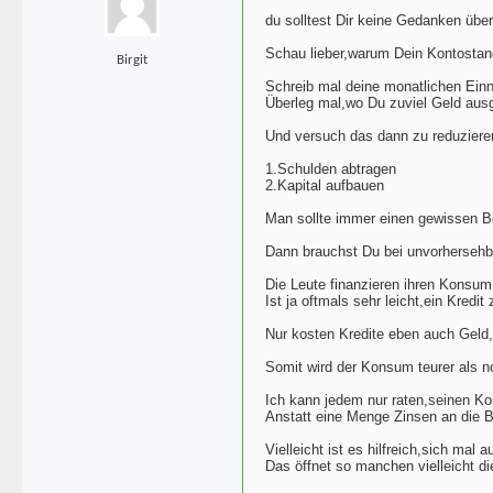
du solltest Dir keine Gedanken übe
Schau lieber,warum Dein Kontostand
Birgit
Schreib mal deine monatlichen Ei
Überleg mal,wo Du zuviel Geld ausg
Und versuch das dann zu reduziere
1.Schulden abtragen
2.Kapital aufbauen
Man sollte immer einen gewissen B
Dann brauchst Du bei unvorhersehb
Die Leute finanzieren ihren Konsum v
Ist ja oftmals sehr leicht,ein Kred
Nur kosten Kredite eben auch Geld,
Somit wird der Konsum teurer als n
Ich kann jedem nur raten,seinen K
Anstatt eine Menge Zinsen an die 
Vielleicht ist es hilfreich,sich ma
Das öffnet so manchen vielleicht d