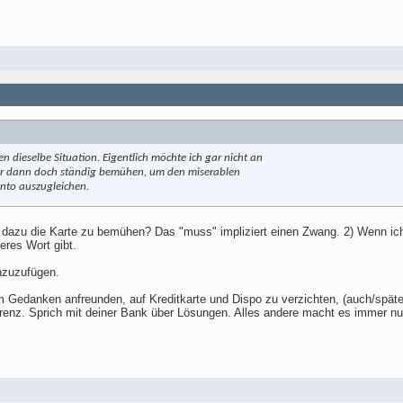
 dieselbe Situation. Eigentlich möchte ich gar nicht an
ber dann doch ständig bemühen, um den miserablen
nto auszugleichen.
dazu die Karte zu bemühen? Das "muss" impliziert einen Zwang. 2) Wenn ich 
eres Wort gibt.
inzuzufügen.
em Gedanken anfreunden, auf Kreditkarte und Dispo zu verzichten, (auch/spä
sparenz. Sprich mit deiner Bank über Lösungen. Alles andere macht es immer n