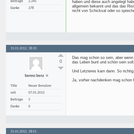
Beiträge
2.245
haben und diese auch angelegt habe
allgemein bekannt und das das Ris
Danke
278
nicht von Schicksal oder so sprech
31.01.2012, 18:33
Das mag schon so sein, aber wenn m
0
das Leben bunt und schön sein soll
Und Letzteres kam dann. So richti
benno benz
Ja, vorher nachdenken mag schon h
Title
Neuer Benutzer
seit
07.01.2012
Beiträge
5
Danke
0
31.01.2012, 18:51