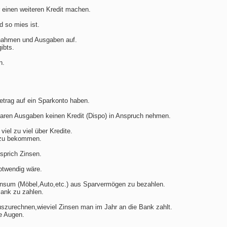
r einen weiteren Kredit machen.
 so mies ist.
nnahmen und Ausgaben auf.
ibts.
n.
etrag auf ein Sparkonto haben.
aren Ausgaben keinen Kredit (Dispo) in Anspruch nehmen.
iel zu viel über Kredite.
it zu bekommen.
sprich Zinsen.
otwendig wäre.
onsum (Möbel,Auto,etc.) aus Sparvermögen zu bezahlen.
Bank zu zahlen.
l auszurechnen,wieviel Zinsen man im Jahr an die Bank zahlt.
ie Augen.