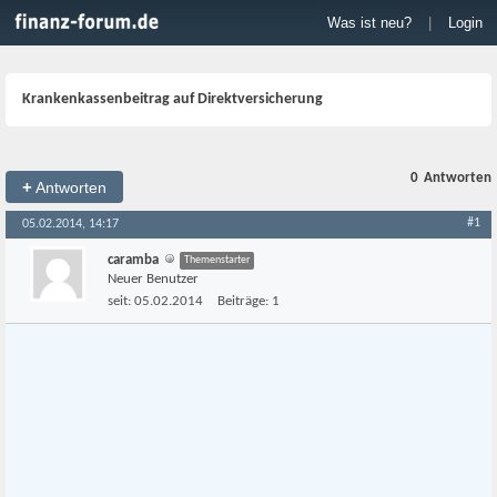
Was ist neu?
|
Login
Krankenkassenbeitrag auf Direktversicherung
0
Antworten
+
Antworten
#1
05.02.2014, 14:17
caramba
Themenstarter
Neuer Benutzer
seit:
05.02.2014
Beiträge:
1