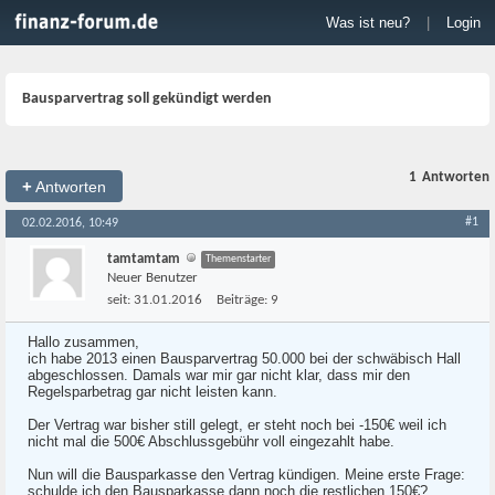
Was ist neu?
|
Login
Bausparvertrag soll gekündigt werden
1
Antworten
+
Antworten
#1
02.02.2016, 10:49
tamtamtam
Themenstarter
Neuer Benutzer
seit:
31.01.2016
Beiträge:
9
Hallo zusammen,
ich habe 2013 einen Bausparvertrag 50.000 bei der schwäbisch Hall
abgeschlossen. Damals war mir gar nicht klar, dass mir den
Regelsparbetrag gar nicht leisten kann.
Der Vertrag war bisher still gelegt, er steht noch bei -150€ weil ich
nicht mal die 500€ Abschlussgebühr voll eingezahlt habe.
Nun will die Bausparkasse den Vertrag kündigen. Meine erste Frage:
schulde ich den Bausparkasse dann noch die restlichen 150€?