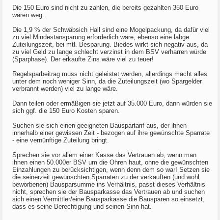
Die 150 Euro sind nicht zu zahlen, die bereits gezahlten 350 Euro
wären weg.
Die 1,9 % der Schwäbsich Hall sind eine Mogelpackung, da dafür viel
zu viel Mindestansparung erforderlich wäre, ebenso eine labge
Zuteilungszeit, bei mtl. Besparung. Biedes wirkt sich negativ aus, da
zu viel Geld zu lange schlecht verzinst in dem BSV verharren würde
(Sparphase). Der erkaufte Zins wäre viel zu teuer!
Regelsparbeitrag muss nicht geleistet werden, allerdings macht alles
unter dem noch weniger Sinn, da die Zuteilungszeit (wo Spargelder
verbrannt werden) viel zu lange wäre.
Dann teilen oder ermäßigen sie jetzt auf 35.000 Euro, dann würden sie
sich ggf. die 150 Euro Kosten sparen.
Suchen sie sich einen geeigneten Bauspartarif aus, der ihnen
innerhalb einer gewissen Zeit - bezogen auf ihre gewünschte Sparrate
- eine vernünftige Zuteilung bringt.
Sprechen sie vor allem einer Kasse das Vertrauen ab, wenn man
ihnen einen 50.000er BSV um die Ohren haut, ohne die gewünschten
Einzahlungen zu berücksichtigen, wenn denn dem so war! Setzen sie
die seinerzeit gewünschten Sparraten zu der verkauften (und wohl
beworbenen) Bausparsumme ins Verhältnis, passt dieses Verhältnis
nicht, sprechen sie der Bausparkasse das Vertrauen ab und suchen
sich einen Vermittler/eine Bausparkasse die Bausparen so einsetzt,
dass es seine Berechtigung und seinen Sinn hat.