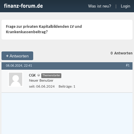
Was ist neu?
|
Login
Frage zur privaten Kapitalbildenden LV und
Krankenkassenbeitrag?
0
Antworten
+
Antworten
#1
06.06.2024, 22:41
CGK
Themenstarter
Neuer Benutzer
seit:
06.06.2024
Beiträge:
1