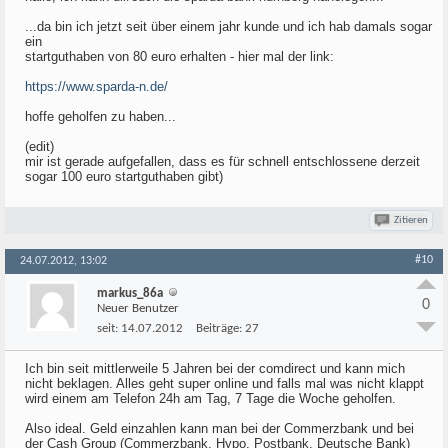
...da bin ich jetzt seit über einem jahr kunde und ich hab damals sogar
ein
startguthaben von 80 euro erhalten - hier mal der link:
https://www.sparda-n.de/
hoffe geholfen zu haben...
(edit)
mir ist gerade aufgefallen, dass es für schnell entschlossene derzeit
sogar 100 euro startguthaben gibt)
Zitieren
#10
24.07.2012, 13:02
markus_86a
0
Neuer Benutzer
seit:
14.07.2012
Beiträge:
27
Ich bin seit mittlerweile 5 Jahren bei der comdirect und kann mich
nicht beklagen. Alles geht super online und falls mal was nicht klappt
wird einem am Telefon 24h am Tag, 7 Tage die Woche geholfen.
Also ideal. Geld einzahlen kann man bei der Commerzbank und bei
der Cash Group (Commerzbank, Hypo, Postbank, Deutsche Bank)