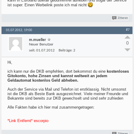
kann in Euroland überall gebührenfrei abheben und sogar der Service
ist super. Einen Werbelink poste ich mal nicht
Zitieren
#7
01.07.2012, 19:00
m.mueller
0
Neuer Benutzer
seit:
01.07.2012
Beiträge:
2
Hi,
ich kann nur die DKB empfehlen, dort bekommst du eine
kostenloses
Gitokonto, hohe Zinsen und kannst weltweit an jedem
Geldautomat kostenlos Geld abheben.
Auch der Service via Mail und Telefon ist erstklassig. Nicht umsonst
ist die DKB als Beste Bank ausgezeichnet. Viele meiner Freunde und
Bekannte sind bereits zur DKB gewechselt und sind sehr zufrieden
Alle Fakten habe ich hier mal zusammengetragen:
*Link Entfernt* escorpio
Zitieren