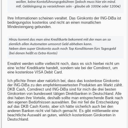
wollen, keine Kontoführungsgebühren (jedoch muss hier ein mind.
mtl. Geldeingang zu verzeichnen sein - glaube ab 1000€ oder 1200€)
Ihre Informationen scheinen veraltet. Das Girokonto der ING-DiBa ist
bedingungslos kostenlos und nicht an einen monatlichen
Mindesteingang gebunden.
Hinzu kommt das man eine Kreditkarte bekommt mit der man an so
ziemlich allen Automaten umsonst Geld abheben kann.
Neben dem super Girokonto auch noch Top Konditionen fürs Tagesgeld
(bei denen heißt es Extra-Konto)
Erwähnt werden sollte vielleicht noch, dass es sich hierbei nicht um
eine 'echte' Kreditkarte handelt, sondern wie bei der Comdirect, um
eine kostenlose VISA Debit Card.
Ich pflichte Ihnen aber natürlich bei, dass das kostenlose Girokonto
der ING-DiBa zu den empfehlenswertesten Produkten am Markt zählt.
DKB Cash, Comdirect und ING-DiBa sind für mich die drei besten
Girokonten von bundesweit tätigen Direktbanken in Deutschland. Alle
drei haben ihre Vorteile, deshalb sollte man entsprechende Bank nach
den eigenen Bedürfnissen auswählen. Bei mir fiel die Entscheidung
auf das DKB Cash Konto, aber ich hätte sicherlich auch bei den
anderen Banken nicht viel falsch gemacht. Es gibt mittlerweile eine
beachtliche Auswahl an guten, wirklich kostenlosen Girokonten in
Deutschland.