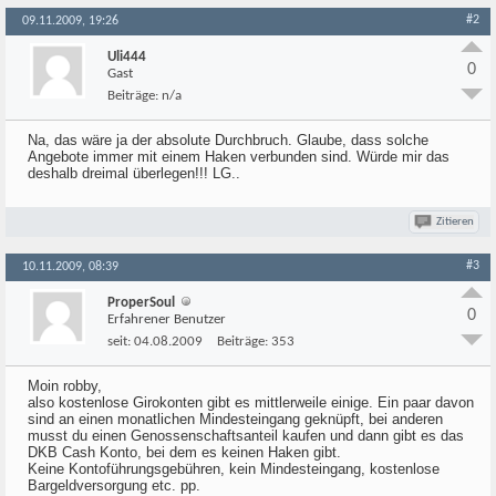
#2
09.11.2009, 19:26
Uli444
0
Gast
Beiträge:
n/a
Na, das wäre ja der absolute Durchbruch. Glaube, dass solche
Angebote immer mit einem Haken verbunden sind. Würde mir das
deshalb dreimal überlegen!!! LG..
Zitieren
#3
10.11.2009, 08:39
ProperSoul
0
Erfahrener Benutzer
seit:
04.08.2009
Beiträge:
353
Moin robby,
also kostenlose Girokonten gibt es mittlerweile einige. Ein paar davon
sind an einen monatlichen Mindesteingang geknüpft, bei anderen
musst du einen Genossenschaftsanteil kaufen und dann gibt es das
DKB Cash Konto, bei dem es keinen Haken gibt.
Keine Kontoführungsgebühren, kein Mindesteingang, kostenlose
Bargeldversorgung etc. pp.