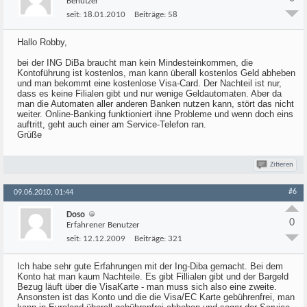
Benutzer
seit:
18.01.2010
Beiträge:
58
Hallo Robby,
bei der ING DiBa braucht man kein Mindesteinkommen, die
Kontoführung ist kostenlos, man kann überall kostenlos Geld abheben
und man bekommt eine kostenlose Visa-Card. Der Nachteil ist nur,
dass es keine Filialen gibt und nur wenige Geldautomaten. Aber da
man die Automaten aller anderen Banken nutzen kann, stört das nicht
weiter. Online-Banking funktioniert ihne Probleme und wenn doch eins
auftritt, geht auch einer am Service-Telefon ran.
Grüße
Zitieren
#6
09.06.2010, 01:44
Doso
0
Erfahrener Benutzer
seit:
12.12.2009
Beiträge:
321
Ich habe sehr gute Erfahrungen mit der Ing-Diba gemacht. Bei dem
Konto hat man kaum Nachteile. Es gibt Fillialen gibt und der Bargeld
Bezug läuft über die VisaKarte - man muss sich also eine zweite.
Ansonsten ist das Konto und die die Visa/EC Karte gebührenfrei, man