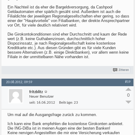
Ein Nachteil ist da eher die Bargeldversorgung, da Cashpool
Geldautomaten eher spärlich gesäht sind. Außerdem ist auch die
Filialdichte der jeweiligen Regionalgesellschaften eher gering, so dass
einer der "Hauptvorteile" von Filialbanken, der direkte Ansprechpartner
vor Ort, für viele deutlich relativiert wird.
Die Girokontokonditionen sind eher Durchschnitt und kaum der Rede
wert (z.B. keine Guthabenzinsen, durchschnittlich hoher
Dispozinssatz, je nach Regionalgesellschaft keine kostenlose
Kreditkarte etc.). Aus diesen Gründen gibt es für viele Kunden
bessere Alternativen (z.B. einige Direktbanken), vor allem wenn keine
Filiale in der unmittelbaren Nähe vorhanden ist.
Zitieren
#19
20.08.2012, 09:59
fritzblitz
0
Neuer Benutzer
seit:
16.06.2012
Beiträge:
23
Um mal auf die Ausgangsfrage zurück zu kommen.
Ich kann eine Bank empfehlen die kostenlose Girokonten anbietet.
Die ING-DiBa ist in meinen Augen eine der besten Banken!
Keine nervigen Angestellten die mir eine Versicherung verkaufen