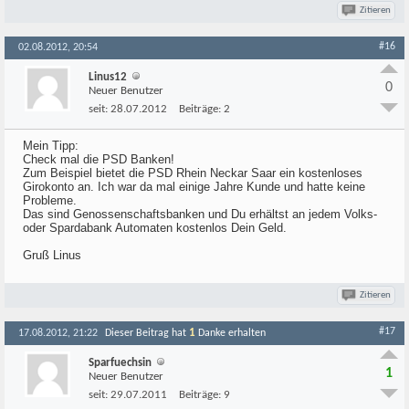
Zitieren
#16
02.08.2012, 20:54
Linus12
0
Neuer Benutzer
seit:
28.07.2012
Beiträge:
2
Mein Tipp:
Check mal die PSD Banken!
Zum Beispiel bietet die PSD Rhein Neckar Saar ein kostenloses
Girokonto an. Ich war da mal einige Jahre Kunde und hatte keine
Probleme.
Das sind Genossenschaftsbanken und Du erhältst an jedem Volks-
oder Spardabank Automaten kostenlos Dein Geld.
Gruß Linus
Zitieren
#17
1
17.08.2012, 21:22
Dieser Beitrag hat
Danke erhalten
Sparfuechsin
1
Neuer Benutzer
seit:
29.07.2011
Beiträge:
9