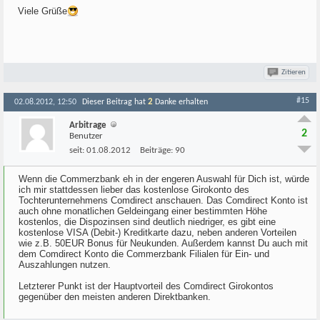
Viele Grüße
Zitieren
#15
2
02.08.2012, 12:50
Dieser Beitrag hat
Danke erhalten
Arbitrage
2
Benutzer
seit:
01.08.2012
Beiträge:
90
Wenn die Commerzbank eh in der engeren Auswahl für Dich ist, würde
ich mir stattdessen lieber das kostenlose Girokonto des
Tochterunternehmens Comdirect anschauen. Das Comdirect Konto ist
auch ohne monatlichen Geldeingang einer bestimmten Höhe
kostenlos, die Dispozinsen sind deutlich niedriger, es gibt eine
kostenlose VISA (Debit-) Kreditkarte dazu, neben anderen Vorteilen
wie z.B. 50EUR Bonus für Neukunden. Außerdem kannst Du auch mit
dem Comdirect Konto die Commerzbank Filialen für Ein- und
Auszahlungen nutzen.
Letzterer Punkt ist der Hauptvorteil des Comdirect Girokontos
gegenüber den meisten anderen Direktbanken.