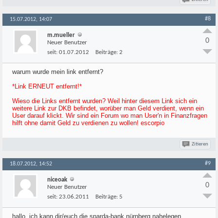
#8
15.07.2012, 14:07
m.mueller
0
Neuer Benutzer
seit:
01.07.2012
Beiträge:
2
warum wurde mein link entfernt?
*Link ERNEUT entfernt!*
Wieso die Links entfernt wurden? Weil hinter diesem Link sich ein
weitere Link zur DKB befindet, worüber man Geld verdient, wenn ein
User darauf klickt. Wir sind ein Forum wo man User'n in Finanzfragen
hilft ohne damit Geld zu verdienen zu wollen! escorpio
Zitieren
#9
18.07.2012, 14:52
niceoak
0
Neuer Benutzer
seit:
23.06.2011
Beiträge:
5
hallo, ich kann dir/euch die sparda-bank nürnberg nahelegen...