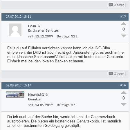
Zitieren
#13
27.07.2012, 18:11
Doso
0
Erfahrener Benutzer
seit:
12.12.2009
Beiträge:
321
Falls du auf Fillialen verzichten kannst kann ich die ING-Diba
empfehlen, die DKB ist auch recht gut. Ansonsten gibt es auch immer
mehr klassiche Sparkassen/Volksbanken mit kostenlosem Girokonto.
Einfach mal bei den lokalen Banken schauen.
Zitieren
#14
02.08.2012, 10:17
NowakAG
0
Benutzer
seit:
14.05.2012
Beiträge:
37
Da ich auch auf der Suche bin, werde ich mal die Commerzbank
ausprobieren. Die bieten ein kostenloses Gehaltskonto. Ist natürlich
an einem bestimmten Geldeigang geknöpft.