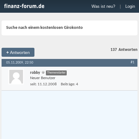
Was ist neu?
|
Login
Suche nach einem kostenlosen Girokonto
137
Antworten
+
Antworten
#1
05.11.2009, 22:50
robby
Themenstarter
Neuer Benutzer
seit:
11.12.2008
Beiträge:
4