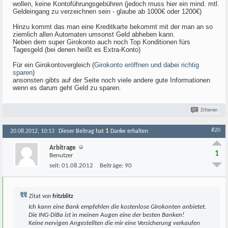
wollen, keine Kontoführungsgebühren (jedoch muss hier ein mind. mtl.
Geldeingang zu verzeichnen sein - glaube ab 1000€ oder 1200€)
Hinzu kommt das man eine Kreditkarte bekommt mit der man an so
ziemlich allen Automaten umsonst Geld abheben kann.
Neben dem super Girokonto auch noch Top Konditionen fürs
Tagesgeld (bei denen heißt es Extra-Konto)
Für ein Girokontovergleich (
Girokonto eröffnen und dabei richtig
sparen
)
ansonsten gibts auf der Seite noch viele andere gute Informationen
wenn es darum geht Geld zu sparen.
Zitieren
#20
1
20.08.2012, 10:13
Dieser Beitrag hat
Danke erhalten
Arbitrage
1
Benutzer
seit:
01.08.2012
Beiträge:
90
Zitat von
fritzblitz
Ich kann eine Bank empfehlen die kostenlose Girokonten anbietet.
Die ING-DiBa ist in meinen Augen eine der besten Banken!
Keine nervigen Angestellten die mir eine Versicherung verkaufen