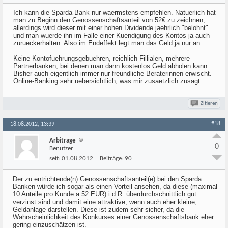
Ich kann die Sparda-Bank nur waermstens empfehlen. Natuerlich hat
man zu Beginn den Genossenschaftsanteil von 52€ zu zeichnen,
allerdings wird dieser mit einer hohen Dividende jaehrlich "belohnt"
und man wuerde ihn im Falle einer Kuendigung des Kontos ja auch
zurueckerhalten. Also im Endeffekt legt man das Geld ja nur an.
Keine Kontofuehrungsgebuehren, reichlich Fillialen, mehrere
Partnerbanken, bei denen man dann kostenlos Geld abholen kann.
Bisher auch eigentlich immer nur freundliche Beraterinnen erwischt.
Online-Banking sehr uebersichtlich, was mir zusaetzlich zusagt.
Zitieren
#18
18.08.2012, 13:39
Arbitrage
0
Benutzer
seit:
01.08.2012
Beiträge:
90
Der zu entrichtende(n) Genossenschaftsanteil(e) bei den Sparda
Banken würde ich sogar als einen Vorteil ansehen, da diese (maximal
10 Anteile pro Kunde a 52 EUR) i.d.R. überdurchschnittlich gut
verzinst sind und damit eine attraktive, wenn auch eher kleine,
Geldanlage darstellen. Diese ist zudem sehr sicher, da die
Wahrscheinlichkeit des Konkurses einer Genossenschaftsbank eher
gering einzuschätzen ist.