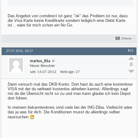
Das Angebot von comdirect ist ganz "ok" das Problem ist nur, dass
die Visa Karte keine Kreditkarte sondern lediglich eine Debit Karte
ist... wäre für mich schon ein No Go.
Zitieren
#12
27.07.2012, 16:17
markus_86a
0
Neuer Benutzer
seit:
14.07.2012
Beiträge:
27
Dann versuch mal das DKB-Konto. Dort hast du auch eine kostenlose
VISA mit der du weltweit kostenlos abheben kannst. Allerdings sagt
mir da die Übersicht nicht so zu und man kann glaube ich kein Depot
dort führen.
In meinem bekanntenkreis sind viele bei der ING-Diba. Vielleicht wäre
das ja was für dich. Die Konditionen musst du allerdings selber
raussuchen