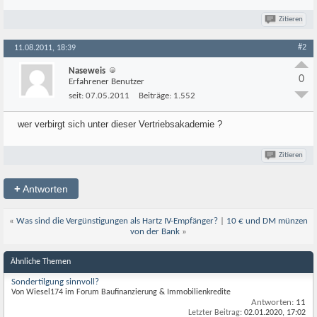
Zitieren
#2
11.08.2011, 18:39
Naseweis
0
Erfahrener Benutzer
seit:
07.05.2011
Beiträge:
1.552
wer verbirgt sich unter dieser Vertriebsakademie ?
Zitieren
+
Antworten
«
Was sind die Vergünstigungen als Hartz IV-Empfänger?
|
10 € und DM münzen
von der Bank
»
Ähnliche Themen
Sondertilgung sinnvoll?
Von Wiesel174 im Forum Baufinanzierung & Immobilienkredite
Antworten:
11
Letzter Beitrag:
02.01.2020,
17:02