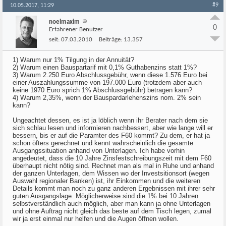
#9
10.05.2017, 11:29
noelmaxim
0
Erfahrener Benutzer
seit:
07.03.2010
Beiträge:
13.357
1) Warum nur 1% Tilgung in der Annuität?
2) Warum einen Bauspartarif mit 0,1% Guthabenzins statt 1%?
3) Warum 2.250 Euro Abschlussgebühr, wenn diese 1.576 Euro bei
einer Auszahlungssumme von 197.000 Euro (trotzdem aber auch
keine 1970 Euro sprich 1% Abschlussgebühr) betragen kann?
4) Warum 2,35%, wenn der Bauspardarlehenszins nom. 2% sein
kann?
Ungeachtet dessen, es ist ja löblich wenn ihr Berater nach dem sie
sich schlau lesen und informieren nachbessert, aber wie lange will er
bessern, bis er auf die Paramter des F60 kommt? Zu dem, er hat ja
schon öfters gerechnet und kennt wahrscheinlich die gesamte
Ausgangssituation anhand von Unterlagen. Ich habe vorhin
angedeutet, dass die 10 Jahre Zinsfestschreibungszeit mit dem F60
überhaupt nicht nötig sind. Rechnet man als mal in Ruhe und anhand
der ganzen Unterlagen, dem Wissen wo der Investsitionsort (wegen
Auswahl regionaler Banken) ist, ihr Einkommen und die weiteren
Details kommt man noch zu ganz anderen Ergebnissen mit ihrer sehr
guten Ausgangslage. Möglicherweise sind die 1% bei 10 Jahren
selbstverständlich auch möglich, aber man kann ja ohne Unterlagen
und ohne Auftrag nicht gleich das beste auf dem Tisch legen, zumal
wir ja erst einmal nur helfen und die Augen öffnen wollen.