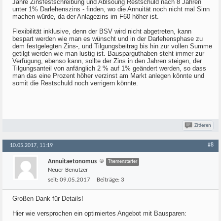
Jahre Zinsfestschreibung und Ablsöung Restschuld nach 8 Jahren
unter 1% Darlehenszins - finden, wo die Annuität noch nicht mal Sinn
machen würde, da der Anlagezins im F60 höher ist.
Flexibilität inklusive, denn der BSV wird nicht abgetreten, kann
bespart werden wie man es wünscht und in der Darlehensphase zu
dem festgelegten Zins-, und Tilgungsbeitrag bis hin zur vollen Summe
getilgt werden wie man lustig ist. Bausparguthaben steht immer zur
Verfügung, ebenso kann, sollte der Zins in den Jahren steigen, der
Tilgungsanteil von anfänglich 2 % auf 1% geändert werden, so dass
man das eine Prozent höher verzinst am Markt anlegen könnte und
somit die Restschuld noch verrigern könnte.
Zitieren
#8
10.05.2017, 11:19
Annuitaetonomus
Themenstarter
Neuer Benutzer
seit:
09.05.2017
Beiträge:
3
Großen Dank für Details!
Hier wie versprochen ein optimiertes Angebot mit Bausparen: