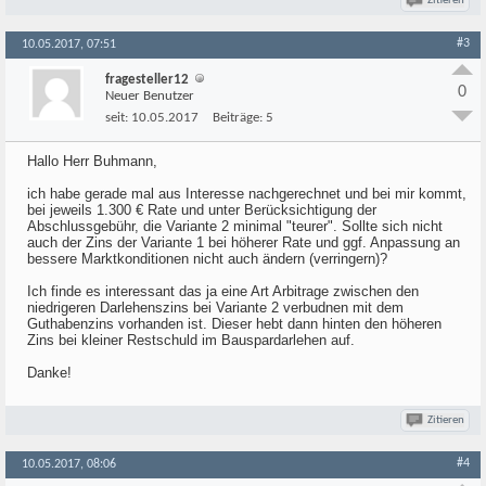
Zitieren
#3
10.05.2017, 07:51
fragesteller12
0
Neuer Benutzer
seit:
10.05.2017
Beiträge:
5
Hallo Herr Buhmann,
ich habe gerade mal aus Interesse nachgerechnet und bei mir kommt,
bei jeweils 1.300 € Rate und unter Berücksichtigung der
Abschlussgebühr, die Variante 2 minimal "teurer". Sollte sich nicht
auch der Zins der Variante 1 bei höherer Rate und ggf. Anpassung an
bessere Marktkonditionen nicht auch ändern (verringern)?
Ich finde es interessant das ja eine Art Arbitrage zwischen den
niedrigeren Darlehenszins bei Variante 2 verbudnen mit dem
Guthabenzins vorhanden ist. Dieser hebt dann hinten den höheren
Zins bei kleiner Restschuld im Bauspardarlehen auf.
Danke!
Zitieren
#4
10.05.2017, 08:06