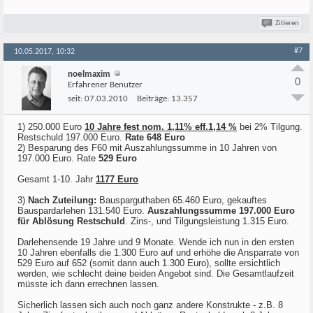
Zitieren
#7
10.05.2017, 10:32
noelmaxim
0
Erfahrener Benutzer
seit:
07.03.2010
Beiträge:
13.357
1) 250.000 Euro
10 Jahre fest nom. 1,11% eff.1,14 %
bei 2% Tilgung.
Restschuld 197.000 Euro.
Rate 648 Euro
2) Besparung des F60 mit Auszahlungssumme in 10 Jahren von
197.000 Euro. Rate
529 Euro
Gesamt 1-10. Jahr
1177 Euro
3)
Nach Zuteilung:
Bausparguthaben 65.460 Euro, gekauftes
Bauspardarlehen 131.540 Euro.
Auszahlungssumme 197.000 Euro
für Ablösung Restschuld
. Zins-, und Tilgungsleistung 1.315 Euro.
Darlehensende 19 Jahre und 9 Monate. Wende ich nun in den ersten
10 Jahren ebenfalls die 1.300 Euro auf und erhöhe die Ansparrate von
529 Euro auf 652 (somit dann auch 1.300 Euro), sollte ersichtlich
werden, wie schlecht deine beiden Angebot sind. Die Gesamtlaufzeit
müsste ich dann errechnen lassen.
Sicherlich lassen sich auch noch ganz andere Konstrukte - z.B. 8