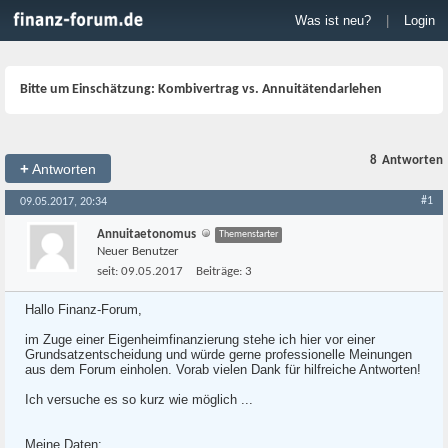
Was ist neu?
|
Login
Bitte um Einschätzung: Kombivertrag vs. Annuitätendarlehen
8
Antworten
+
Antworten
#1
09.05.2017, 20:34
Annuitaetonomus
Themenstarter
Neuer Benutzer
seit:
09.05.2017
Beiträge:
3
Hallo Finanz-Forum,
im Zuge einer Eigenheimfinanzierung stehe ich hier vor einer
Grundsatzentscheidung und würde gerne professionelle Meinungen
aus dem Forum einholen. Vorab vielen Dank für hilfreiche Antworten!
Ich versuche es so kurz wie möglich ...
Meine Daten: