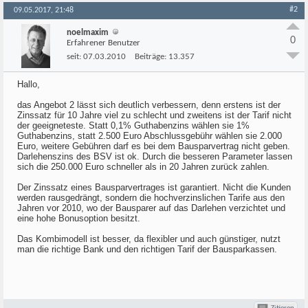
#2
09.05.2017, 21:48
noelmaxim
0
Erfahrener Benutzer
seit:
07.03.2010
Beiträge:
13.357
Hallo,
das Angebot 2 lässt sich deutlich verbessern, denn erstens ist der
Zinssatz für 10 Jahre viel zu schlecht und zweitens ist der Tarif nicht
der geeigneteste. Statt 0,1% Guthabenzins wählen sie 1%
Guthabenzins, statt 2.500 Euro Abschlussgebühr wählen sie 2.000
Euro, weitere Gebühren darf es bei dem Bausparvertrag nicht geben.
Darlehenszins des BSV ist ok. Durch die besseren Parameter lassen
sich die 250.000 Euro schneller als in 20 Jahren zurück zahlen.
Der Zinssatz eines Bausparvertrages ist garantiert. Nicht die Kunden
werden rausgedrängt, sondern die hochverzinslichen Tarife aus den
Jahren vor 2010, wo der Bausparer auf das Darlehen verzichtet und
eine hohe Bonusoption besitzt.
Das Kombimodell ist besser, da flexibler und auch günstiger, nutzt
man die richtige Bank und den richtigen Tarif der Bausparkassen.