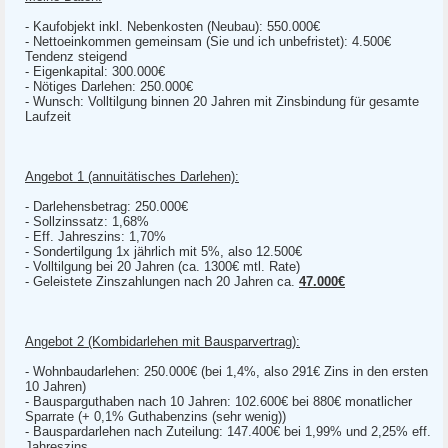
- Kaufobjekt inkl. Nebenkosten (Neubau): 550.000€
- Nettoeinkommen gemeinsam (Sie und ich unbefristet): 4.500€
Tendenz steigend
- Eigenkapital: 300.000€
- Nötiges Darlehen: 250.000€
- Wunsch: Volltilgung binnen 20 Jahren mit Zinsbindung für gesamte
Laufzeit
Angebot 1 (annuitätisches Darlehen):
- Darlehensbetrag: 250.000€
- Sollzinssatz: 1,68%
- Eff. Jahreszins: 1,70%
- Sondertilgung 1x jährlich mit 5%, also 12.500€
- Volltilgung bei 20 Jahren (ca. 1300€ mtl. Rate)
- Geleistete Zinszahlungen nach 20 Jahren ca.
47.000€
Angebot 2 (Kombidarlehen mit Bausparvertrag):
- Wohnbaudarlehen: 250.000€ (bei 1,4%, also 291€ Zins in den ersten
10 Jahren)
- Bausparguthaben nach 10 Jahren: 102.600€ bei 880€ monatlicher
Sparrate (+ 0,1% Guthabenzins (sehr wenig))
- Bauspardarlehen nach Zuteilung: 147.400€ bei 1,99% und 2,25% eff.
Jahreszins