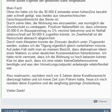
immer aufdie Eigenart der gewählten Bank hingedeutet.
Mein Fazit:
Ohne ihn hätte ich für die 30.000 € entweder einen hohenZins bezahlt
oder schnell getilgt, was beides aus steuertechnischen
Gesichtspunktennicht das Beste ist.
Durch seine Idee, die Wohnung neu einzuwerten, war esmöglich die
Grundschuld zu verdoppeln. Positiver Nebeneffekt ist, dass ichmeine
20.000 € im Bausparvertrag zu 1% verzinst bekomme und im Notfall
relativschnell auf 50.000 € zugreifen könnte. Im Zweifelsfall ist die
Restschuld aberauch abgesichert.
Durch mein Abwarten konnte der Zinssatz deutlich unter 1%gesenkt
werden, sodass ich die Tilgung eigentlich gleich runterfahren müsste.
Auf jeden Fall sieht man an meinem Bericht, dass diekreativen Ideen
eines Maklers zu einer deutlichen Kostenreduktion führenkönnen. Ich
hätte nicht vermutet, dass ich die Wohnung so hoch belasten könnte.
Klar ist aber auch, dass ich eine relativ kleineDarlehenssumme
benötigte und was den Umsetzungszeitpunkt anbelangte relativflexibel
war.
Also noelmaxim, nachdem mich vor 4 Jahren deine Konditionennicht
überzeugt hatten und ich keine Zeit zum Pokern hatte, freue ich mich
nunüber deine Expertise und die langfristig günstige Zinsbindung.
Vielen Dank!
Zitieren
#14
13.11.2020, 14:12