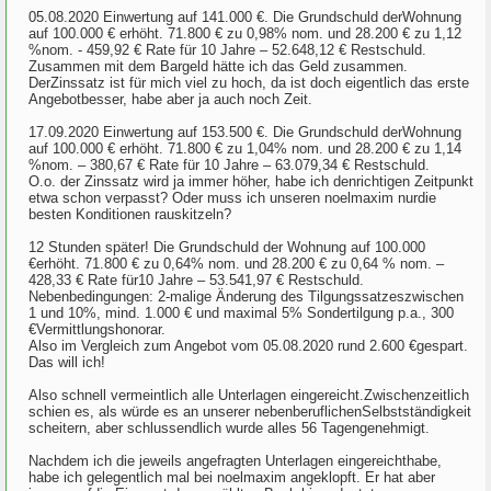
05.08.2020 Einwertung auf 141.000 €. Die Grundschuld derWohnung
auf 100.000 € erhöht. 71.800 € zu 0,98% nom. und 28.200 € zu 1,12
%nom. - 459,92 € Rate für 10 Jahre – 52.648,12 € Restschuld.
Zusammen mit dem Bargeld hätte ich das Geld zusammen.
DerZinssatz ist für mich viel zu hoch, da ist doch eigentlich das erste
Angebotbesser, habe aber ja auch noch Zeit.
17.09.2020 Einwertung auf 153.500 €. Die Grundschuld derWohnung
auf 100.000 € erhöht. 71.800 € zu 1,04% nom. und 28.200 € zu 1,14
%nom. – 380,67 € Rate für 10 Jahre – 63.079,34 € Restschuld.
O.o. der Zinssatz wird ja immer höher, habe ich denrichtigen Zeitpunkt
etwa schon verpasst? Oder muss ich unseren noelmaxim nurdie
besten Konditionen rauskitzeln?
12 Stunden später! Die Grundschuld der Wohnung auf 100.000
€erhöht. 71.800 € zu 0,64% nom. und 28.200 € zu 0,64 % nom. –
428,33 € Rate für10 Jahre – 53.541,97 € Restschuld.
Nebenbedingungen: 2-malige Änderung des Tilgungssatzeszwischen
1 und 10%, mind. 1.000 € und maximal 5% Sondertilgung p.a., 300
€Vermittlungshonorar.
Also im Vergleich zum Angebot vom 05.08.2020 rund 2.600 €gespart.
Das will ich!
Also schnell vermeintlich alle Unterlagen eingereicht.Zwischenzeitlich
schien es, als würde es an unserer nebenberuflichenSelbstständigkeit
scheitern, aber schlussendlich wurde alles 56 Tagengenehmigt.
Nachdem ich die jeweils angefragten Unterlagen eingereichthabe,
habe ich gelegentlich mal bei noelmaxim angeklopft. Er hat aber