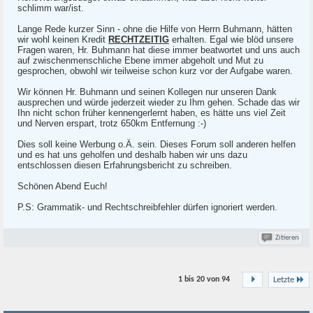
schlimm war/ist.
Lange Rede kurzer Sinn - ohne die Hilfe von Herrn Buhmann, hätten
wir wohl keinen Kredit
RECHTZEITIG
erhalten. Egal wie blöd unsere
Fragen waren, Hr. Buhmann hat diese immer beatwortet und uns auch
auf zwischenmenschliche Ebene immer abgeholt und Mut zu
gesprochen, obwohl wir teilweise schon kurz vor der Aufgabe waren.
Wir können Hr. Buhmann und seinen Kollegen nur unseren Dank
ausprechen und würde jederzeit wieder zu Ihm gehen. Schade das wir
Ihn nicht schon früher kennengerlernt haben, es hätte uns viel Zeit
und Nerven erspart, trotz 650km Entfernung :-)
Dies soll keine Werbung o.Ä. sein. Dieses Forum soll anderen helfen
und es hat uns geholfen und deshalb haben wir uns dazu
entschlossen diesen Erfahrungsbericht zu schreiben.
Schönen Abend Euch!
P.S: Grammatik- und Rechtschreibfehler dürfen ignoriert werden.
Zitieren
1 bis 20 von
94
Letzte