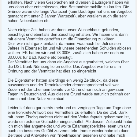
erhalten. Nach vielen Gesprächen mit diversen Bauträgern haben wir
uns dann aber entschlossen, eine Bestandsimmobilie zu kaufen. Die
Gründe waren die lange Wartezeit (kein Bauträger hat uns ein Angebot
gemacht mit unter 2 Jahren Wartezeit), aber vorallem auch die sehr
hohen Nebenkosten etc.
Nach einiger Zeit haben wir dann unser Wunschhaus gefunden,
besichtigt und ebenfalls den Zuschlag erhalten. Wir haben uns dann
mit einem Vermittler getroffen um die Finanzierung zu klären.
Dies war nicht ganz einfach, da meine Frau noch bis Juli diesen
Jahres in Elternzeit ist und wir unsere bestehenden Schulden ablösen
wollten. EK hatten wir rund 73.000€, zusätzlich haben wir noch ca.
30.000€ für Bad, Küche etc benötigt.
Der Vermittler hat uns dann ein Angebot ausgearbeitet, welches über
die DSL Bank Nürnberg liefen sollte. Das Angebot war für uns in
Ordnung und der Vermittler hat dies so eingereicht.
Die Eigentümer hatten allerdings ein wenig Zeitdruck, da diese
auswandern und der Terminkalender dementsprechend voll war.
Zudem ist der Ehemann bereits vor Ort und nur noch an gewissen
Tagen in Deutschland. Aus diesem Grund wurde natürlich zeitnah der
Termin mit dem Notar vereinbart.
Leider lief dann gar nichts mehr und es vergingen Tage um Tage ohne
eine konkrete Antwort des Vermittlers zu erhalten. Da die DSL Bank
mit Ihrem Tischgutachten nicht auf den Verkaufspreis gekommen ist,
wurde ein externer Gutachter eingeschaltet. Ab diesem Zeitpunkt habe
ich mich hier angemeldet und wollte Erfarhungsberichte lesen um uns
auch ein besseres Gefühl zu vermitteln. Immer wieder habe ich dann
Beiträge und Antworten von "
noelmaxim
" gesehen und habe mich