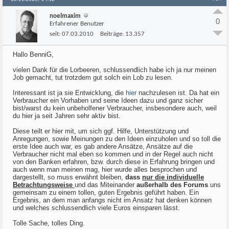
noelmaxim
0
Erfahrener Benutzer
seit:
07.03.2010
Beiträge:
13.357
Hallo BenniG,
vielen Dank für die Lorbeeren, schlussendlich habe ich ja nur meinen
Job gemacht, tut trotzdem gut solch ein Lob zu lesen.
Interessant ist ja sie Entwicklung, die
hier
nachzulesen ist. Da hat ein
Verbraucher ein Vorhaben und seine Ideen dazu und ganz sicher
bist/warst du kein unbeholfener Verbraucher, insbesondere auch, weil
du hier ja seit Jahren sehr aktiv bist.
Diese teilt er hier mit, um sich ggf. Hilfe, Unterstützung und
Anregungen, sowie Meinungen zu den Ideen einzuholen und so toll die
erste Idee auch war, es gab andere Ansätze, Ansätze auf die
Verbraucher nicht mal eben so kommen und in der Regel auch nicht
von den Banken erfahren, bzw. durch diese in Erfahrung bringen und
auch wenn man meinen mag, hier wurde alles besprochen und
dargestellt, so muss erwähnt bleiben,
dass
nur die individuelle
Betrachtungsweise
und das Miteinander
außerhalb des Forums
uns
gemeinsam zu einem tollen, guten Ergebnis geführt haben. Ein
Ergebnis, an dem man anfangs nicht im Ansatz hat denken können
und welches schlussendlich viele Euros einsparen lässt.
Tolle Sache, tolles Ding.