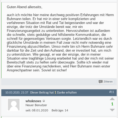
Guten Abend allerseits,
auch ich möchte hier meine durchweg positiven Erfahrungen mit Herrn
Buhmann teilen. Er hat mir in einer sehr komplizierten und
verfahrenen Situation mit Rat und Tat beigestanden und war der
einzige, der trotz der Umstände bereit war, mir ein
Finanzierungsangebot zu unterbreiten. Hervorzuheben ist außerdem
die schnelle, stets geduldige und hilfsbereite Kommunikation, die
schnell für gegenseitiges Vertrauen sorgte. Letztendlich war es durch
glückliche Umstände in meinem Fall zwar nicht mehr notwendig eine
Finanzierung abzuschließen. Umso mehr bin ich Herrn Buhmann sehr
dankbar für die Zeit und den Aufwand, den er investiert hat, um mich
zu unterstützen. Wie gesagt, er war der einzige, der in meiner
Situation eine tragfähige Lösung erarbeitet hat und der mich mit seiner
Bereitschaft stets zu helfen sehr überzeugte. Sollte ich wieder mal
über eine Finanzierung nachdenken, wird Herr Buhmann mein erster
Ansprechpartner sein. Soviel ist sicher!
Zitieren
#11
1
10.03.2020, 21:37
Dieser Beitrag hat
Danke erhalten
whoknows
1
Neuer Benutzer
seit:
08.01.2020
Beiträge:
14