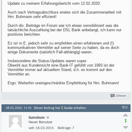
Update zu meinem Erfahrungsbericht vom 12.02.2020:
Auch nach Vertragsabschluss erwies sich die Zusammenarbeit mit
Hrn. Buhmann sehr effizient!
Durch div. Beiträge im Forum war ich etwas sensibilisiert was die
tatsächliche Auszahlung bei der DSL Bank anbelangt, ich kann nur
positives berichten.
Es ist m.E. jedoch sehr zu empfehlen einen erfahrenen und (!)
kommunikativen Vermittler auf seiner Seite zu haben, da es doch
einige Dokumente (natürlich Fall-abhängig) waren.
Insbesondere die Status-Updates waren super.
Obwohl aus Kundensicht eine Bank-IT gefühlt von 1993 ist der
Vermittler immer auf aktuellem Stand, d.h. es kommt auf den
Vermittler an.
Ergo: Weiterhin uneingeschränkte Empfehlung für Hrn. Buhmann!
Zitieren
#12
1
08.05.2020, 11:45
Dieser Beitrag hat
Danke erhalten
Sumsisum
1
Neuer Benutzer
seit:
16.03.2015
Beiträge:
7