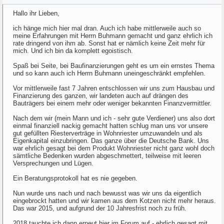
Hallo ihr Lieben,
ich hänge mich hier mal dran. Auch ich habe mittlerweile auch so
meine Erfahrungen mit Herrn Buhmann gemacht und ganz ehrlich ich
rate dringend von ihm ab. Sonst hat er nämlich keine Zeit mehr für
mich. Und ich bin da komplett egoistisch.
Spaß bei Seite, bei Baufinanzierungen geht es um ein ernstes Thema
und so kann auch ich Herrn Buhmann uneingeschränkt empfehlen.
Vor mittlerweile fast 7 Jahren entschlossen wir uns zum Hausbau und
Finanzierung des ganzen, wir landeten auch auf drängen des
Bauträgers bei einem mehr oder weniger bekannten Finanzvermittler.
Nach dem wir (mein Mann und ich - sehr gute Verdiener) uns also dort
einmal finanziell nackig gemacht hatten schlug man uns vor unsere
gut gefüllten Riesterverträge in Wohnriester umzuwandeln und als
Eigenkapital einzubringen. Das ganze über die Deutsche Bank. Uns
war ehrlich gesagt bei dem Produkt Wohnriester nicht ganz wohl doch
sämtliche Bedenken wurden abgeschmettert, teilweise mit leeren
Versprechungen und Lügen.
Ein Beratungsprotokoll hat es nie gegeben.
Nun wurde uns nach und nach bewusst was wir uns da eigentlich
eingebrockt hatten und wir kamen aus dem Kotzen nicht mehr heraus.
Das war 2015, und aufgrund der 10 Jahresfrist noch zu früh.
2018 tauchte ich dann erneut hier im Forum auf - ehrlich gesagt mit