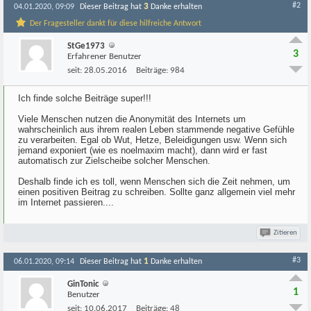
#2
3
04.01.2020, 09:09
Dieser Beitrag hat
Danke erhalten
Der Fragesteller dankt für diese hilfreiche Antwort
StGe1973
3
Erfahrener Benutzer
seit:
28.05.2016
Beiträge:
984
Ich finde solche Beiträge super!!!
Viele Menschen nutzen die Anonymität des Internets um
wahrscheinlich aus ihrem realen Leben stammende negative Gefühle
zu verarbeiten. Egal ob Wut, Hetze, Beleidigungen usw. Wenn sich
jemand exponiert (wie es noelmaxim macht), dann wird er fast
automatisch zur Zielscheibe solcher Menschen.
Deshalb finde ich es toll, wenn Menschen sich die Zeit nehmen, um
einen positiven Beitrag zu schreiben. Sollte ganz allgemein viel mehr
im Internet passieren....
Zitieren
#3
1
06.01.2020, 09:14
Dieser Beitrag hat
Danke erhalten
GinTonic
1
Benutzer
seit:
10.06.2017
Beiträge:
48