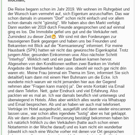
möchten,
Die Reise begann schon im Jahr 2019. Wir wohnen im Ruhrgebiet und
der Wunsch kam vermehrt auf, sich Eigentum anzuschaffen. Das war
schon damals in unserem "Dorf" schon nicht einfach und vor allem
schon damals nicht "günstig". Wir haben also den Markt verfolgt.
Dann wurden wir 2019 durch Freunde angesprochen und auf einmal
ging es los. Die Immobilie gefiel uns gut und die Verkäufer nett.
Zumindest zu dieser Zeit
. Wir sind mit den Forderungen zur
hauseigenen Bank gegangen und haben uns bei Freunden und
Bekannten mit Blick auf die "Kernsanierung" informiert. Für meine
Hausbank (SPK) hatten wir nicht das gewünschte Eigenkapital. Trotz
jungem Alter, gesunden Einkommen usw. Also nächster Schritt
"Interhyp". Wirklich nett und ein paar Banken kamen hervor.
Abgesehen von den Konditionen wollten zwei Banken im Vorfeld
Angebote der Handwerker haben usw. obwohl wir noch gar nicht drin
waren etc. Meine Frau (einmal ein Thema im Sinn, informiert Sie sich
detailtief) kam dann mit einem Herr Buhmann um die Ecke. Ich
wunderte mich warum wir nicht jemanden hier aus der Gegend
nehmen aber "Fragen kann man(n) ja". Der erste Kontakt via Email
und dann Telefon. Nett, guter Eindruck und viel Erfahrung. Also
packten wir es mal an. Ich war damals beruflich viel unterwegs und
überwiegend in Hotels. Alles aber wirklich alles wurde via Whatsapp
und Email besprochen. Ab und an haben wir auch mal telefoniert.
Verträge im Hotel ausgedruckt, ausgefüllt und dann wieder einscannen
lassen usw., war schon alles irgendwie "lustig" aber es hat geklappt.
Als wir dann die positive Finanzierung bestätigt bekommen haben bin
ich natürlich fröhlich zu den Verkäufern (hatte auch schon einen
Notartermin in der Woche darauf) und es kam nicht ein wunderbar
(obwohl ich noch eine Woche vorher mit denen vor Ort gesprochen