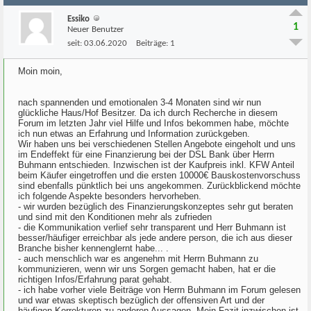
Essiko
1
Neuer Benutzer
seit:
03.06.2020
Beiträge:
1
Moin moin,
nach spannenden und emotionalen 3-4 Monaten sind wir nun
glückliche Haus/Hof Besitzer. Da ich durch Recherche in diesem
Forum im letzten Jahr viel Hilfe und Infos bekommen habe, möchte
ich nun etwas an Erfahrung und Information zurückgeben.
Wir haben uns bei verschiedenen Stellen Angebote eingeholt und uns
im Endeffekt für eine Finanzierung bei der DSL Bank über Herrn
Buhmann entschieden. Inzwischen ist der Kaufpreis inkl. KFW Anteil
beim Käufer eingetroffen und die ersten 10000€ Bauskostenvorschuss
sind ebenfalls pünktlich bei uns angekommen. Zurückblickend möchte
ich folgende Aspekte besonders hervorheben.
- wir wurden bezüglich des Finanzierungskonzeptes sehr gut beraten
und sind mit den Konditionen mehr als zufrieden
- die Kommunikation verlief sehr transparent und Herr Buhmann ist
besser/häufiger erreichbar als jede andere person, die ich aus dieser
Branche bisher kennenglernt habe... .
- auch menschlich war es angenehm mit Herrn Buhmann zu
kommunizieren, wenn wir uns Sorgen gemacht haben, hat er die
richtigen Infos/Erfahrung parat gehabt.
- ich habe vorher viele Beiträge von Herrn Buhmann im Forum gelesen
und war etwas skeptisch bezüglich der offensiven Art und der
häufigen Korrekturen zu anderen Aussagen. Mein Fazit inzwischen ist