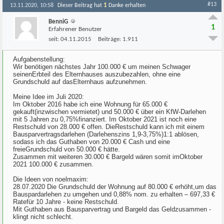
#13
1
13.11.2020, 10:58
Dieser Beitrag hat
Danke erhalten
BenniG
1
Erfahrener Benutzer
seit:
04.11.2015
Beiträge:
1.911
Aufgabenstellung:
Wir benötigen nächstes Jahr 100.000 € um meinen Schwager
seinenErbteil des Elternhauses auszubezahlen, ohne eine
Grundschuld auf dasElternhaus aufzunehmen.
Meine Idee im Juli 2020:
Im Oktober 2016 habe ich eine Wohnung für 65.000 €
gekauft(inzwischen vermietet) und 50.000 € über ein KfW-Darlehen
mit 5 Jahren zu 0,75%finanziert. Im Oktober 2021 ist noch eine
Restschuld von 28.000 € offen. DieRestschuld kann ich mit einem
Bausparvertragsdarlehen (Darlehenszins 1,9-3,75%)1:1 ablösen,
sodass ich das Guthaben von 20.000 € Cash und eine
freieGrundschuld von 50.000 € hätte.
Zusammen mit weiteren 30.000 € Bargeld wären somit imOktober
2021 100.000 € zusammen.
Die Ideen von noelmaxim:
28.07.2020 Die Grundschuld der Wohnung auf 80.000 € erhöht,um das
Bauspardarlehen zu umgehen und 0,88% nom. zu erhalten – 697,33 €
Ratefür 10 Jahre - keine Restschuld.
Mit Guthaben aus Bausparvertrag und Bargeld das Geldzusammen -
klingt nicht schlecht.