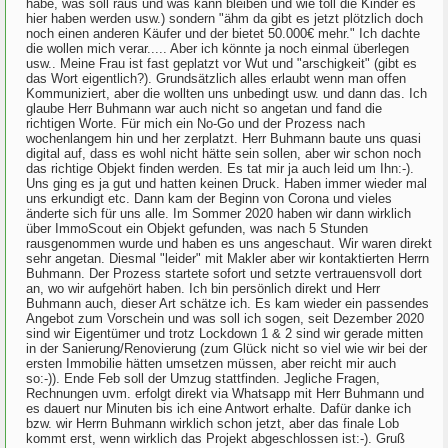
habe, was soll raus und was kann bleiben und wie toll die Kinder es
hier haben werden usw.) sondern "ähm da gibt es jetzt plötzlich doch
noch einen anderen Käufer und der bietet 50.000€ mehr." Ich dachte
die wollen mich verar..... Aber ich könnte ja noch einmal überlegen
usw.. Meine Frau ist fast geplatzt vor Wut und "arschigkeit" (gibt es
das Wort eigentlich?). Grundsätzlich alles erlaubt wenn man offen
Kommuniziert, aber die wollten uns unbedingt usw. und dann das. Ich
glaube Herr Buhmann war auch nicht so angetan und fand die
richtigen Worte. Für mich ein No-Go und der Prozess nach
wochenlangem hin und her zerplatzt. Herr Buhmann baute uns quasi
digital auf, dass es wohl nicht hätte sein sollen, aber wir schon noch
das richtige Objekt finden werden. Es tat mir ja auch leid um Ihn:-).
Uns ging es ja gut und hatten keinen Druck. Haben immer wieder mal
uns erkundigt etc. Dann kam der Beginn von Corona und vieles
änderte sich für uns alle. Im Sommer 2020 haben wir dann wirklich
über ImmoScout ein Objekt gefunden, was nach 5 Stunden
rausgenommen wurde und haben es uns angeschaut. Wir waren direkt
sehr angetan. Diesmal "leider" mit Makler aber wir kontaktierten Herrn
Buhmann. Der Prozess startete sofort und setzte vertrauensvoll dort
an, wo wir aufgehört haben. Ich bin persönlich direkt und Herr
Buhmann auch, dieser Art schätze ich. Es kam wieder ein passendes
Angebot zum Vorschein und was soll ich sogen, seit Dezember 2020
sind wir Eigentümer und trotz Lockdown 1 & 2 sind wir gerade mitten
in der Sanierung/Renovierung (zum Glück nicht so viel wie wir bei der
ersten Immobilie hätten umsetzen müssen, aber reicht mir auch
so:-)). Ende Feb soll der Umzug stattfinden. Jegliche Fragen,
Rechnungen uvm. erfolgt direkt via Whatsapp mit Herr Buhmann und
es dauert nur Minuten bis ich eine Antwort erhalte. Dafür danke ich
bzw. wir Herrn Buhmann wirklich schon jetzt, aber das finale Lob
kommt erst, wenn wirklich das Projekt abgeschlossen ist:-). Gruß