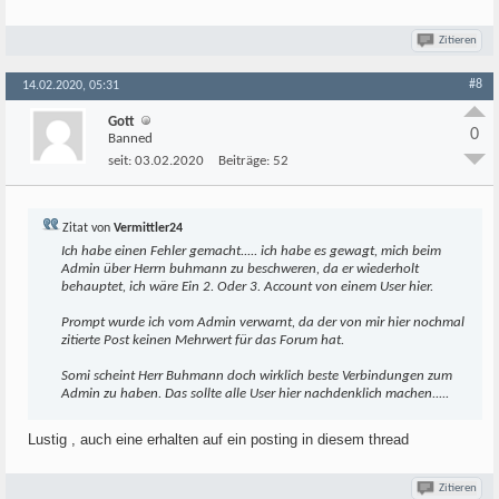
Zitieren
#8
14.02.2020, 05:31
Gott
0
Banned
seit:
03.02.2020
Beiträge:
52
Zitat von
Vermittler24
Ich habe einen Fehler gemacht..... ich habe es gewagt, mich beim
Admin über Herrn buhmann zu beschweren, da er wiederholt
behauptet, ich wäre Ein 2. Oder 3. Account von einem User hier.
Prompt wurde ich vom Admin verwarnt, da der von mir hier nochmal
zitierte Post keinen Mehrwert für das Forum hat.
Somi scheint Herr Buhmann doch wirklich beste Verbindungen zum
Admin zu haben. Das sollte alle User hier nachdenklich machen.....
Lustig , auch eine erhalten auf ein posting in diesem thread
Zitieren