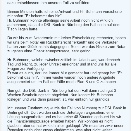
dazu entschlossen Ihm unseren Fall zu schildern.
Binnen Minuten hatte ich eine Antwort und Hr. Buhmann versicherte
mir sofort "Er bekommt das hin".
Hr. Buhmann konnte allerdings seine Arbeit noch nicht wirklich
aufnehmen, da ja die DSL Bank in Nürnberg den Fall noch auf dem
Tisch liegen hatte.
Da wir bis zum Notartermin mit keiner Entscheidung rechneten, haben
wir uns beim Notar ein Rücktrittsrecht "erkauft" und die Verkäufer
hatten zum Glück nichts dagegegen. Somit war das Risiko zum Notar
zu gehen ohne Finanzierungszusage, sehr gering.
Hr. Buhmann, welche zwischenzeitlich im Urlaub war, war dennoch
Tag und Nacht, zu jeder Uhrzeit erreichbar und stand uns für alle
Fragen zur Verfügung.
Er war es auch, der uns immer Mut gemacht hat und gesagt hat "Er
bekommt das hin". Immer wieder wurden noch andere Angebote
ausgearbeitet um im Fall der Fälle moch Plan B und C zu haben.
Nun gut, die DSL Bank in Nürnberg hat den Fall dann nach gut 3
Wochen Bearbeitungszeit abgelehnt. Nun konnte Hr. Buhmann
loslegen und was dann passiert ist, war einfach nur grandios!
Mit unserer Zustimmung wurde der Fall von Nürnberg zur DSL Bank in
Berlin geholt. Dort wurden sich die Unterlagen angesehen, eine
Lösung ausgearbeitet und es hat keine 48 Stunden gedauert bis wir
die Finanzierungszusage erhalten haben. Wir konnten es nicht
glauben, aber es hat wirklich alles geklappt. Wir mussten zwar unser
Renovierungsbudget etwas eindämmen, was aber nicht weiter