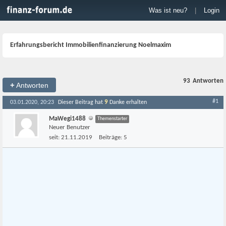
Was ist neu?
|
Login
Erfahrungsbericht Immobilienfinanzierung Noelmaxim
93
Antworten
+
Antworten
#1
9
03.01.2020, 20:23
Dieser Beitrag hat
Danke erhalten
MaWegi1488
Themenstarter
Neuer Benutzer
seit:
21.11.2019
Beiträge:
5