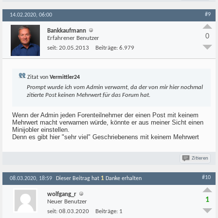
#9
14.02.2020, 06:00
Bankkaufmann
0
Erfahrener Benutzer
seit:
20.05.2013
Beiträge:
6.979
Zitat von
Vermittler24
Prompt wurde ich vom Admin verwarnt, da der von mir hier nochmal
zitierte Post keinen Mehrwert für das Forum hat.
Wenn der Admin jeden Forenteilnehmer der einen Post mit keinem
Mehrwert macht verwarnen würde, könnte er aus meiner Sicht einen
Minijobler einstellen.
Denn es gibt hier "sehr viel" Geschriebenens mit keinem Mehrwert
Zitieren
#10
1
08.03.2020, 18:59
Dieser Beitrag hat
Danke erhalten
wolfgang_r
1
Neuer Benutzer
seit:
08.03.2020
Beiträge:
1