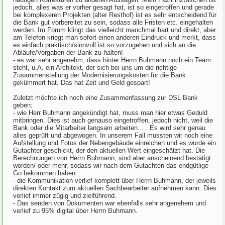
jedoch, alles was er vorher gesagt hat, ist so eingetroffen und gerade
bei komplexeren Projekten (alter Resthof) ist es sehr entscheidend für
die Bank gut vorbereitet zu sein, sodass alle Fristen etc. eingehalten
werden. Im Forum klingt das vielleicht manchmal hart und direkt, aber
am Telefon kriegt man sofort einen anderen Eindruck und merkt, dass
es einfach praktisch/sinnvoll ist so vorzugehen und sich an die
Abläufe/Vorgaben der Bank zu halten!
- es war sehr angenehm, dass hinter Herrn Buhmann noch ein Team
steht, u.A. ein Architekt, der sich bei uns um die richtige
Zusammenstellung der Modernisierungskosten für die Bank
gekümmert hat. Das hat Zeit und Geld gespart!
Zuletzt möchte ich noch eine Zusammenfassung zur DSL Bank
geben:
- wie Herr Buhmann angekündigt hat, muss man hier etwas Geduld
mitbringen. Dies ist auch genauso eingetroffen, jedoch nicht, weil die
Bank oder die Mitarbeiter langsam arbeiten... . Es wird sehr genau
alles geprüft und abgewogen. In unserem Fall mussten wir noch eine
Aufstellung und Fotos der Nebengebäude einreichen und es wurde ein
Gutachter geschickt, der den aktuellen Wert eingeschätzt hat. Die
Berechnungen von Herrn Buhmann, sind aber anscheinend bestätigt
worden/ oder mehr, sodass wir nach dem Gutachten das endgütlige
Go bekommen haben.
- die Kommunikation verlief komplett über Herrn Buhmann, der jeweils
direkten Kontakt zum aktuellen Sachbearbeiter aufnehmen kann. Dies
verlief immer zügig und zielführend.
- Das senden von Dokumenten war ebenfalls sehr angenehem und
verlief zu 95% digital über Herrn Buhmann.