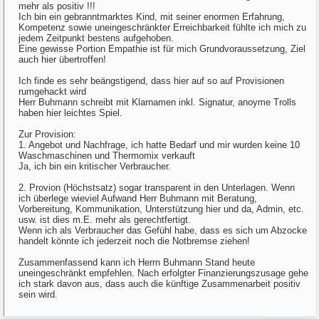
mehr als positiv !!!
Ich bin ein gebranntmarktes Kind, mit seiner enormen Erfahrung,
Kompetenz sowie uneingeschränkter Erreichbarkeit fühlte ich mich zu
jedem Zeitpunkt bestens aufgehoben.
Eine gewisse Portion Empathie ist für mich Grundvoraussetzung, Ziel
auch hier übertroffen!
Ich finde es sehr beängstigend, dass hier auf so auf Provisionen
rumgehackt wird
Herr Buhmann schreibt mit Klarnamen inkl. Signatur, anoyme Trolls
haben hier leichtes Spiel.
Zur Provision:
1. Angebot und Nachfrage, ich hatte Bedarf und mir wurden keine 10
Waschmaschinen und Thermomix verkauft
Ja, ich bin ein kritischer Verbraucher.
2. Provion (Höchstsatz) sogar transparent in den Unterlagen. Wenn
ich überlege wieviel Aufwand Herr Buhmann mit Beratung,
Vorbereitung, Kommunikation, Unterstützung hier und da, Admin, etc.
usw. ist dies m.E. mehr als gerechtfertigt.
Wenn ich als Verbraucher das Gefühl habe, dass es sich um Abzocke
handelt könnte ich jederzeit noch die Notbremse ziehen!
Zusammenfassend kann ich Herrn Buhmann Stand heute
uneingeschränkt empfehlen. Nach erfolgter Finanzierungszusage gehe
ich stark davon aus, dass auch die künftige Zusammenarbeit positiv
sein wird.