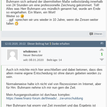
Buhmann sich anhand der übermittelten Maße selbstständig innerhalb
von 24 Stunden um eine professionelle Zeichnung gekümmert. Toll!
Alles was Herr Buhmann uns mündlich genannt hat, wurde am Ende
so eingehalten. Ein Mann, ein Wort!
Weiter so
...ggf. sprechen wir uns wieder in 10 Jahre, wenn die Zinsen weiter
fallen
Zitieren
#5
1
12.02.2020, 20:22
Dieser Beitrag hat
Danke erhalten
whoknows
1
Neuer Benutzer
seit:
08.01.2020
Beiträge:
14
Auch ich möchte mich hier anschließen und dabei betonen, dass dies
allein meine eigene Entscheidung ist ohne darum gebeten worden zu
sein.
Normalerweise halte ich nicht viel von Rezessionen im Internet, aber
für Hrn. Buhmann nehme ich mir nun gern die Zeit.
Mein Ausgangssituation ist durchaus komplex:
https://www.finanz-forum.de/threads/...zw-umschuldung
Herr Buhmann hat enorm viel Zeit investiert und das Ergebnis ist