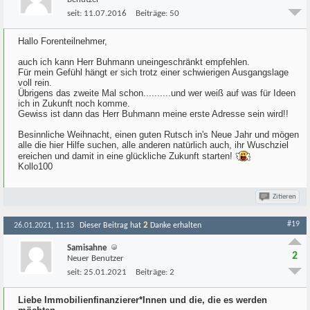
seit:
11.07.2016
Beiträge:
50
Hallo Forenteilnehmer,
auch ich kann Herr Buhmann uneingeschränkt empfehlen.
Für mein Gefühl hängt er sich trotz einer schwierigen Ausgangslage
voll rein.
Übrigens das zweite Mal schon..........und wer weiß auf was für Ideen
ich in Zukunft noch komme.
Gewiss ist dann das Herr Buhmann meine erste Adresse sein wird!!
Besinnliche Weihnacht, einen guten Rutsch in's Neue Jahr und mögen
alle die hier Hilfe suchen, alle anderen natürlich auch, ihr Wuschziel
ereichen und damit in eine glückliche Zukunft starten!
Kollo100
Zitieren
#19
2
26.01.2021, 11:13
Dieser Beitrag hat
Danke erhalten
Samisahne
2
Neuer Benutzer
seit:
25.01.2021
Beiträge:
2
Liebe Immobilienfinanzierer*Innen und die, die es werden