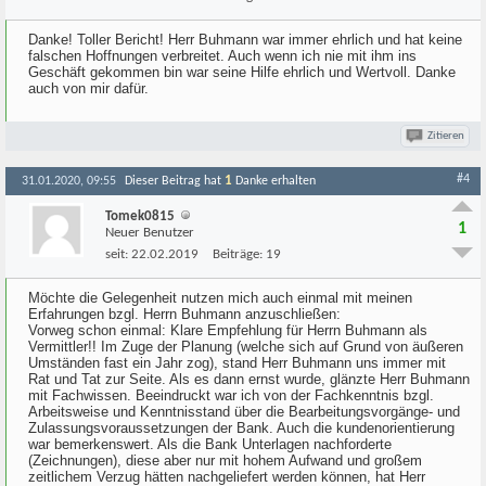
Danke! Toller Bericht! Herr Buhmann war immer ehrlich und hat keine
falschen Hoffnungen verbreitet. Auch wenn ich nie mit ihm ins
Geschäft gekommen bin war seine Hilfe ehrlich und Wertvoll. Danke
auch von mir dafür.
Zitieren
#4
1
31.01.2020, 09:55
Dieser Beitrag hat
Danke erhalten
Tomek0815
1
Neuer Benutzer
seit:
22.02.2019
Beiträge:
19
Möchte die Gelegenheit nutzen mich auch einmal mit meinen
Erfahrungen bzgl. Herrn Buhmann anzuschließen:
Vorweg schon einmal: Klare Empfehlung für Herrn Buhmann als
Vermittler!! Im Zuge der Planung (welche sich auf Grund von äußeren
Umständen fast ein Jahr zog), stand Herr Buhmann uns immer mit
Rat und Tat zur Seite. Als es dann ernst wurde, glänzte Herr Buhmann
mit Fachwissen. Beeindruckt war ich von der Fachkenntnis bzgl.
Arbeitsweise und Kenntnisstand über die Bearbeitungsvorgänge- und
Zulassungsvoraussetzungen der Bank. Auch die kundenorientierung
war bemerkenswert. Als die Bank Unterlagen nachforderte
(Zeichnungen), diese aber nur mit hohem Aufwand und großem
zeitlichem Verzug hätten nachgeliefert werden können, hat Herr