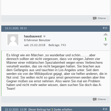
Zitieren
#15
13.11.2020, 18:13
hausbauwest
1
Erfahrener Benutzer
seit:
25.02.2018
Beiträge:
793
Es klingt wie ein Märchen ,so wunderbar und schön.........aber
dennoch sollten wir nicht vergessen, dass vor einigen Jahren vier
Männer einer militärischen Spezialeinheit wegen eines Verbrechens
verurteilt wurden, das sie nicht begangen hatten. Sie brachen aus
dem Gefängnis aus und tauchten in Los Angeles unter. Seit dem
werden sie von der Militärpolizei gejagt, aber sie helfen anderen, die in
Not sind. Sie wollen nicht so ganz ernst genommen werden aber ihre
Gegner müßen sie ernst nehmen. Also wenn Sie mal ein Problem
haben und nicht mehr weiter wissen, dann suchen Sie doch das A-
Team!
Zitieren
#16
1
22.12.2020, 13:38
Dieser Beitrag hat
Danke erhalten