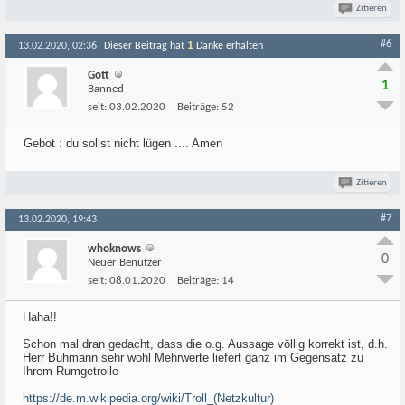
Zitieren
#6
1
13.02.2020, 02:36
Dieser Beitrag hat
Danke erhalten
Gott
1
Banned
seit:
03.02.2020
Beiträge:
52
Gebot : du sollst nicht lügen .... Amen
Zitieren
#7
13.02.2020, 19:43
whoknows
0
Neuer Benutzer
seit:
08.01.2020
Beiträge:
14
Haha!!
Schon mal dran gedacht, dass die o.g. Aussage völlig korrekt ist, d.h.
Herr Buhmann sehr wohl Mehrwerte liefert ganz im Gegensatz zu
Ihrem Rumgetrolle
https://de.m.wikipedia.org/wiki/Troll_(Netzkultur)