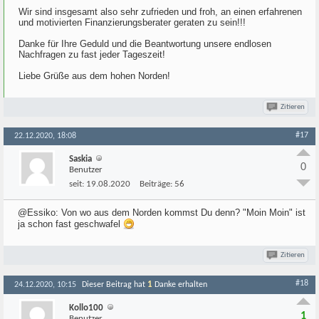
Wir sind insgesamt also sehr zufrieden und froh, an einen erfahrenen
und motivierten Finanzierungsberater geraten zu sein!!!
Danke für Ihre Geduld und die Beantwortung unsere endlosen
Nachfragen zu fast jeder Tageszeit!
Liebe Grüße aus dem hohen Norden!
Zitieren
#17
22.12.2020, 18:08
Saskia
0
Benutzer
seit:
19.08.2020
Beiträge:
56
@Essiko: Von wo aus dem Norden kommst Du denn? "Moin Moin" ist
ja schon fast geschwafel
Zitieren
#18
1
24.12.2020, 10:15
Dieser Beitrag hat
Danke erhalten
Kollo100
1
Benutzer