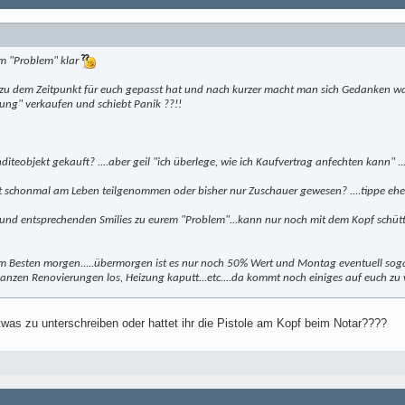
em "Problem" klar
 zu dem Zeitpunkt für euch gepasst hat und nach kurzer macht man sich Gedanken wa
ung" verkaufen und schiebt Panik ??!!
iteobjekt gekauft? ....aber geil "ich überlege, wie ich Kaufvertrag anfechten kann" ...ir
habt schonmal am Leben teilgenommen oder bisher nur Zuschauer gewesen? ....tippe eh
e und entsprechenden Smilies zu eurem "Problem"...kann nur noch mit dem Kopf schütt
am Besten morgen.....übermorgen ist es nur noch 50% Wert und Montag eventuell sogar
nzen Renovierungen los, Heizung kaputt...etc....da kommt noch einiges auf euch zu wa
as zu unterschreiben oder hattet ihr die Pistole am Kopf beim Notar????