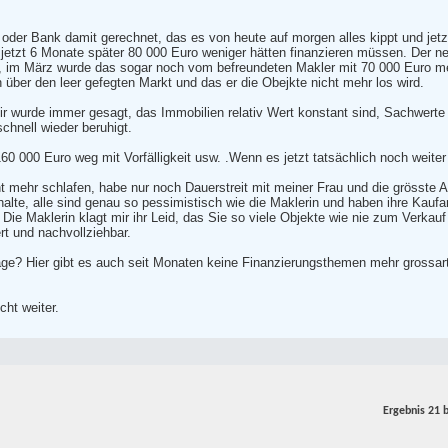
e oder Bank damit gerechnet, das es von heute auf morgen alles kippt und jet
 jetzt 6 Monate später 80 000 Euro weniger hätten finanzieren müssen. Der n
, im März wurde das sogar noch vom befreundeten Makler mit 70 000 Euro meh
über den leer gefegten Markt und das er die Obejkte nicht mehr los wird.
r wurde immer gesagt, das Immobilien relativ Wert konstant sind, Sachwerte mi
chnell wieder beruhigt.
160 000 Euro weg mit Vorfälligkeit usw. .Wenn es jetzt tatsächlich noch weiter
t mehr schlafen, habe nur noch Dauerstreit mit meiner Frau und die grösste A
alte, alle sind genau so pessimistisch wie die Maklerin und haben ihre Kaufam
ie Maklerin klagt mir ihr Leid, das Sie so viele Objekte wie nie zum Verkauf 
rt und nachvollziehbar.
äge? Hier gibt es auch seit Monaten keine Finanzierungsthemen mehr grossartig
ht weiter.
Ergebnis
21 