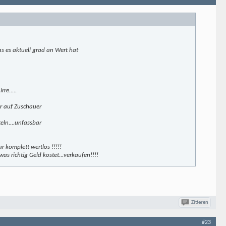
s es aktuell grad an Wert hat
re.....
er auf Zuschauer
eln....unfassbar
 komplett wertlos !!!!!
s richtig Geld kostet...verkaufen!!!!
Zitieren
#23