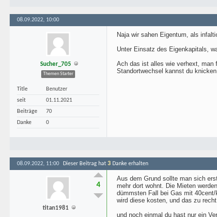
08.09.2022, 10:00
Naja wir sahen Eigentum, als infal
Unter Einsatz des Eigenkapitals, w
Ach das ist alles wie verhext, man 
Sucher_705
Standortwechsel kannst du knicken,
Themen Starter
Title
Benutzer
seit
01.11.2021
Beiträge
70
Danke
0
3
08.09.2022, 11:00
Dieser Beitrag hat
Danke erhalten
Aus dem Grund sollte man sich erst
4
mehr dort wohnt. Die Mieten werden
dümmsten Fall bei Gas mit 40cent/
wird diese kosten, und das zu recht 
titan1981
und noch einmal du hast nur ein Ve