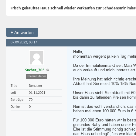
Frisch gekauftes Haus schnell wieder verkaufen zur Schadensminimie
+
Antworten
07.09.2022, 08:17
Hallo,
momentan vergeht ja kein Tag mehr
Da der Immobilienmarkt seit März/A
auch verkauft und mich interessier
Sucher_705
Themen Starter
Ihre Meinung hat mich richtig ersc
Aktuell hat Sie meist 10%-15% Nach
Title
Benutzer
Unser Haus sieht Sie aktuell mit 6
seit
01.11.2021
bis dahin zu fallenden Preisen komm
Beiträge
70
Nun ist das wohl verständlich, das
Danke
0
haben mal eben 100 000 Euro in 6 
Für 100 000 Euro hätten wir in bes
gesundes Baby und haben unser Eige
Ehe ist die Stimmung richtig schlec
das Haus unbedingt", "es war klar d