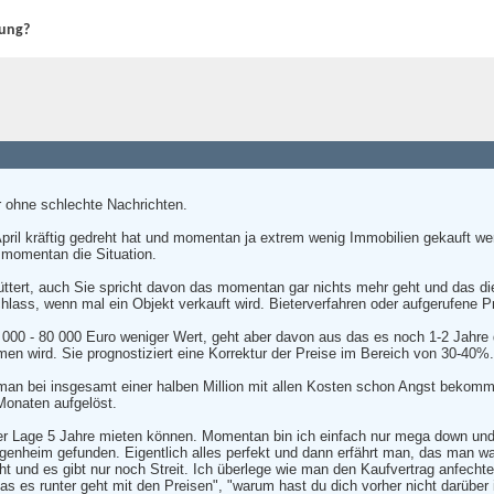
rung?
 ohne schlechte Nachrichten.
pril kräftig gedreht hat und momentan ja extrem wenig Immobilien gekauft we
t momentan die Situation.
hüttert, auch Sie spricht davon das momentan gar nichts mehr geht und das d
lass, wenn mal ein Objekt verkauft wird. Bieterverfahren oder aufgerufene P
0 000 - 80 000 Euro weniger Wert, geht aber davon aus das es noch 1-2 Jahre 
en wird. Sie prognostiziert eine Korrektur der Preise im Bereich von 30-40%.
 man bei insgesamt einer halben Million mit allen Kosten schon Angst bekom
Monaten aufgelöst.
ter Lage 5 Jahre mieten können. Momentan bin ich einfach nur mega down und k
nheim gefunden. Eigentlich alles perfekt und dann erfährt man, das man wa
ht und es gibt nur noch Streit. Ich überlege wie man den Kaufvertrag anfech
as es runter geht mit den Preisen", "warum hast du dich vorher nicht darüber