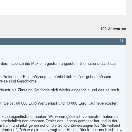
100
Antworten
#1
rden, habe ich die Maklerin gestern angerufen. Sie hat uns das Haus
ie Preise ihrer Einschätzung nach erheblich zurück gehen müssen.
reise sind Geschichte.
dauert bis Zins und Kaufpreis sich wieder einpendeln und das es noch
mt. Selbst 60 000 Euro Wertverlust und 40 000 Euro Kaufnebenkosten,
ann eigentlich nur heulen. Wir waren glücklich verheiratet, haben ein
hrscheinlich den grössten Fehler des Lebens gemacht hat und in der
ten kann und jetzt gehen schon die Schuld Zuweisungen los "du wolltest
 informiert", "ich war nie überzeugt vom Haus", "denk mal ans Kind" usw.