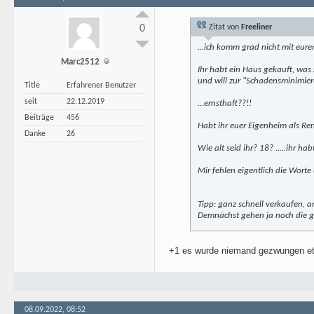
0
Zitat von
Freeliner
...ich komm grad nicht mit eur
Marc2512
Ihr habt ein Haus gekauft, was
und will zur "Schadensminimier
Title
Erfahrener Benutzer
seit
22.12.2019
...ernsthaft??!!
Beiträge
456
Habt ihr euer Eigenheim als Rend
Danke
26
Wie alt seid ihr? 18? .....ihr 
Mir fehlen eigentlich die Wort
Tipp: ganz schnell verkaufen, 
Demnächst gehen ja noch die ga
+1 es wurde niemand gezwungen etw
08.09.2022, 08:52