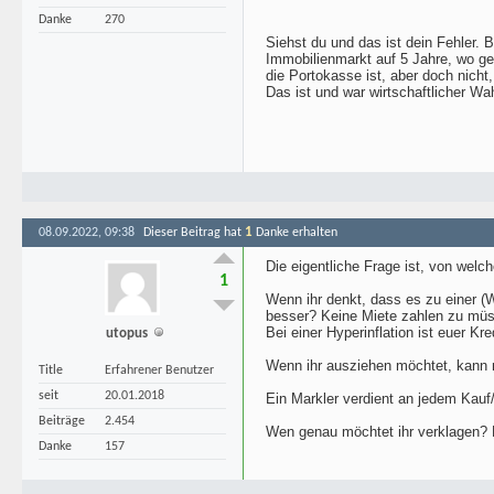
Danke
270
Siehst du und das ist dein Fehler.
Immobilienmarkt auf 5 Jahre, wo g
die Portokasse ist, aber doch nich
Das ist und war wirtschaftlicher Wah
1
08.09.2022, 09:38
Dieser Beitrag hat
Danke erhalten
Die eigentliche Frage ist, von welc
1
Wenn ihr denkt, dass es zu einer (W
besser? Keine Miete zahlen zu müs
Bei einer Hyperinflation ist euer Kre
utopus
Wenn ihr ausziehen möchtet, kann 
Title
Erfahrener Benutzer
seit
20.01.2018
Ein Markler verdient an jedem Kauf/
Beiträge
2.454
Wen genau möchtet ihr verklagen? P
Danke
157