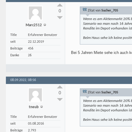
0
Zitat von
Sucher_705
Wenn es am Aktienmarkt 20% berg
Szenario wo man nach 16 Jahren
Marc2512
Rendite im Depot vorhanden ist
Title
Erfahrener Benutzer
Beim Haus sehe ich keine positi
seit
22.12.2019
Beiträge
456
Bei 5 Jahren Miete sehe ich auch ke
Danke
26
08.09.2022, 08:56
0
Zitat von
Sucher_705
Wenn es am Aktienmarkt 20% berg
Szenario wo man nach 16 Jahren
tneub
Rendite im Depot vorhanden ist
Title
Erfahrener Benutzer
Beim Haus sehe ich keine positi
seit
05.08.2016
Beiträge
2.793