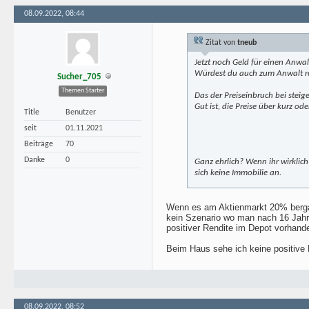
08.09.2022, 08:44
Zitat von
tneub
Jetzt noch Geld für einen Anwalt
Würdest du auch zum Anwalt r
Sucher_705
Themen Starter
Das der Preiseinbruch bei stei
Gut ist, die Preise über kurz od
Title
Benutzer
seit
01.11.2021
Beiträge
70
Danke
0
Ganz ehrlich? Wenn ihr wirklich
sich keine Immobilie an.
Wenn es am Aktienmarkt 20% bergab g
kein Szenario wo man nach 16 Jahre
positiver Rendite im Depot vorhande
Beim Haus sehe ich keine positive 
08.09.2022, 08:52