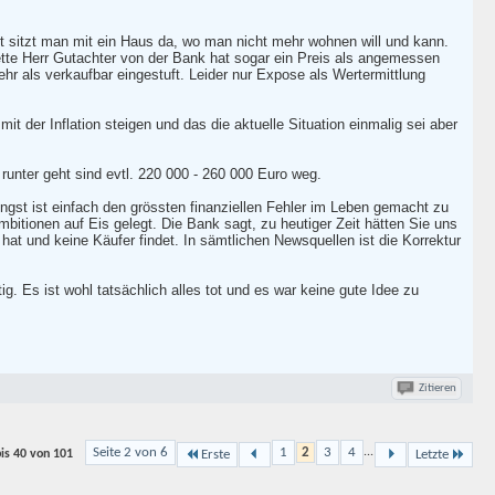
zt sitzt man mit ein Haus da, wo man nicht mehr wohnen will und kann.
ette Herr Gutachter von der Bank hat sogar ein Preis als angemessen
r als verkaufbar eingestuft. Leider nur Expose als Wertermittlung
t der Inflation steigen und das die aktuelle Situation einmalig sei aber
 runter geht sind evtl. 220 000 - 260 000 Euro weg.
ngst ist einfach den grössten finanziellen Fehler im Leben gemacht zu
bitionen auf Eis gelegt. Die Bank sagt, zu heutiger Zeit hätten Sie uns
hat und keine Käufer findet. In sämtlichen Newsquellen ist die Korrektur
. Es ist wohl tatsächlich alles tot und es war keine gute Idee zu
Zitieren
Seite 2 von 6
1
2
3
4
...
bis 40 von
101
Erste
Letzte