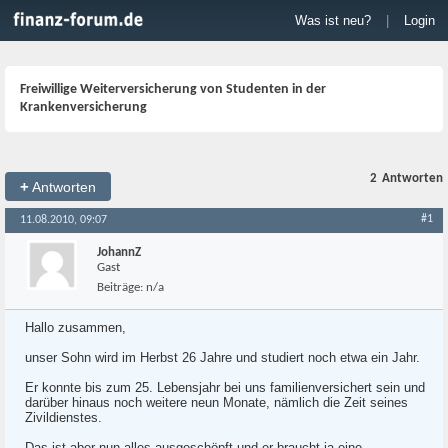
Was ist neu?
|
Login
Freiwillige Weiterversicherung von Studenten in der
Krankenversicherung
2
Antworten
+
Antworten
#1
11.08.2010, 09:07
JohannZ
Gast
Beiträge:
n/a
Hallo zusammen,
unser Sohn wird im Herbst 26 Jahre und studiert noch etwa ein Jahr.
Er konnte bis zum 25. Lebensjahr bei uns familienversichert sein und
darüber hinaus noch weitere neun Monate, nämlich die Zeit seines
Zivildienstes.
Das ist aber nun alles ausgeschöpft und er braucht ja eine