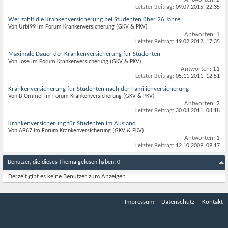
Letzter Beitrag:
09.07.2015,
22:35
Wer zahlt die Krankenversicherung bei Studenten über 26 Jahre
Von Urbi99 im Forum Krankenversicherung (GKV & PKV)
Antworten:
1
Letzter Beitrag:
19.02.2012,
17:35
Maximale Dauer der Krankenversicherung für Studenten
Von Jose im Forum Krankenversicherung (GKV & PKV)
Antworten:
11
Letzter Beitrag:
05.11.2011,
12:51
Krankenversicherung für Studenten nach der Familienversicherung
Von B.Ommel im Forum Krankenversicherung (GKV & PKV)
Antworten:
2
Letzter Beitrag:
30.08.2011,
08:18
Krankenversicherung für Studenten im Ausland
Von AB67 im Forum Krankenversicherung (GKV & PKV)
Antworten:
1
Letzter Beitrag:
12.10.2009,
09:17
Benutzer, die dieses Thema gelesen haben: 0
Derzeit gibt es keine Benutzer zum Anzeigen.
Impressum
Datenschutz
Kontakt