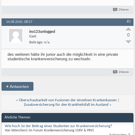
Zitieren
#3
14.08.2010, 08:57
ins123unlogged
0
Gast
Beiträge:
n/a
des weiteren hätte ihr junior auch die möglichkeit in eine private
studentische krankenversicherung zu wechseln.
Zitieren
+
Antworten
«
Überschaubarkeit von Fusionen der einzelnen Krankenkassen
|
Zusatzversicherung für den Krankheitsfall im Ausland
»
Ähnliche Themen
Wie hoch ist der Beitrag eines Studenten zur Krankenversicherung?
Von Väterchen1 im Forum Krankenversicherung (GKV & PKV)
Antworten:
2