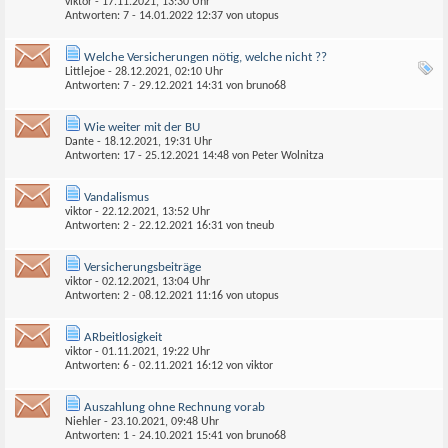
viktor
- 17.11.2021, 13:30 Uhr
Antworten: 7 - 14.01.2022
12:37
von
utopus
Welche Versicherungen nötig, welche nicht ??
Littlejoe
- 28.12.2021, 02:10 Uhr
Antworten: 7 - 29.12.2021
14:31
von
bruno68
Wie weiter mit der BU
Dante
- 18.12.2021, 19:31 Uhr
Antworten: 17 - 25.12.2021
14:48
von
Peter Wolnitza
Vandalismus
viktor
- 22.12.2021, 13:52 Uhr
Antworten: 2 - 22.12.2021
16:31
von
tneub
Versicherungsbeiträge
viktor
- 02.12.2021, 13:04 Uhr
Antworten: 2 - 08.12.2021
11:16
von
utopus
ARbeitlosigkeit
viktor
- 01.11.2021, 19:22 Uhr
Antworten: 6 - 02.11.2021
16:12
von
viktor
Auszahlung ohne Rechnung vorab
Niehler
- 23.10.2021, 09:48 Uhr
Antworten: 1 - 24.10.2021
15:41
von
bruno68