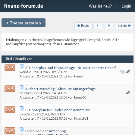
Was ist neu?
|
Login
+
Thema erstellen
Erste
Letzte
Erfahrungen zu sicheren Anlageformen wie Tagesgeld, Festgeld, Fonds, ETFs
und langfristigem Vermögensaufbau austauschen.
Titel / Erstellt von
ETF Sparplan und Einmalanlage. ING oder anderes Depot?
world-e
- 20.01.2022, 09:58 Uhr
Antworten: 2 - 20.01.2022
11:32
von
tneub
Aktien/Daytrading - Absolute Anfängerfrage
brunner
- 17.01.2022, 14:04 Uhr
Antworten: 7 - 18.01.2022
15:06
von
bruno68
ETF-Sparplan für Kinder ohne Kenntnisse
picotto
- 12.01.2022, 09:01 Uhr
Antworten: 7 - 13.01.2022
07:55
von
titan1981
Leben von der Abfindung