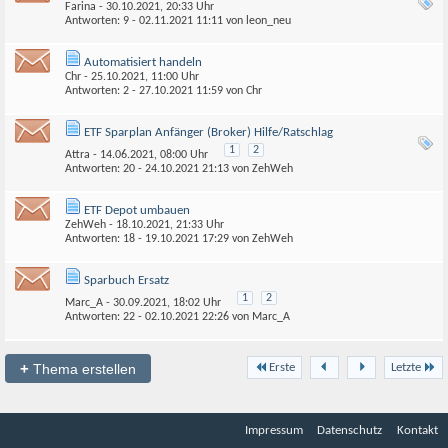
Farina
- 30.10.2021, 20:33 Uhr
Antworten: 9 - 02.11.2021
11:11
von
leon_neu
Automatisiert handeln
Chr
- 25.10.2021, 11:00 Uhr
Antworten: 2 - 27.10.2021
11:59
von
Chr
ETF Sparplan Anfänger (Broker) Hilfe/Ratschlag
1
2
Attra
- 14.06.2021, 08:00 Uhr
Antworten: 20 - 24.10.2021
21:13
von
ZehWeh
ETF Depot umbauen
ZehWeh
- 18.10.2021, 21:33 Uhr
Antworten: 18 - 19.10.2021
17:29
von
ZehWeh
Sparbuch Ersatz
1
2
Marc_A
- 30.09.2021, 18:02 Uhr
Antworten: 22 - 02.10.2021
22:26
von
Marc_A
+
Thema erstellen
Erste
Letzte
Impressum
Datenschutz
Kontakt