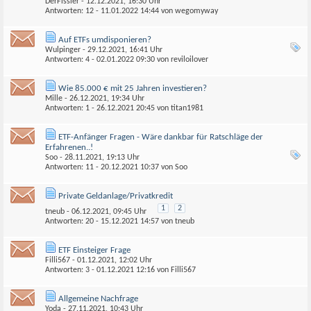
DerFissler
- 12.12.2021, 16:30 Uhr
Antworten: 12 - 11.01.2022
14:44
von
wegomyway
Auf ETFs umdisponieren?
Wulpinger
- 29.12.2021, 16:41 Uhr
Antworten: 4 - 02.01.2022
09:30
von
reviloilover
Wie 85.000 € mit 25 Jahren investieren?
Mille
- 26.12.2021, 19:34 Uhr
Antworten: 1 - 26.12.2021
20:45
von
titan1981
ETF-Anfänger Fragen - Wäre dankbar für Ratschläge der
Erfahrenen..!
Soo
- 28.11.2021, 19:13 Uhr
Antworten: 11 - 20.12.2021
10:37
von
Soo
Private Geldanlage/Privatkredit
1
2
tneub
- 06.12.2021, 09:45 Uhr
Antworten: 20 - 15.12.2021
14:57
von
tneub
ETF Einsteiger Frage
Filli567
- 01.12.2021, 12:02 Uhr
Antworten: 3 - 01.12.2021
12:16
von
Filli567
Allgemeine Nachfrage
Yoda
- 27.11.2021, 10:43 Uhr