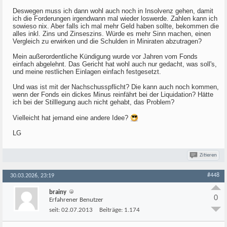
Deswegen muss ich dann wohl auch noch in Insolvenz gehen, damit
ich die Forderungen irgendwann mal wieder loswerde. Zahlen kann ich
sowieso nix. Aber falls ich mal mehr Geld haben sollte, bekommen die
alles inkl. Zins und Zinseszins. Würde es mehr Sinn machen, einen
Vergleich zu erwirken und die Schulden in Miniraten abzutragen?
Mein außerordentliche Kündigung wurde vor Jahren vom Fonds
einfach abgelehnt. Das Gericht hat wohl auch nur gedacht, was soll's,
und meine restlichen Einlagen einfach festgesetzt.
Und was ist mit der Nachschusspflicht? Die kann auch noch kommen,
wenn der Fonds ein dickes Minus reinfährt bei der Liquidation? Hätte
ich bei der Stilllegung auch nicht gehabt, das Problem?
Vielleicht hat jemand eine andere Idee?
LG
Zitieren
#448
30.03.2026, 23:19
brainy
0
Erfahrener Benutzer
seit:
02.07.2013
Beiträge:
1.174