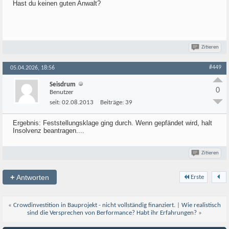
Hast du keinen guten Anwalt?
Zitieren
#449
05.04.2026, 18:56
Seisdrum
0
Benutzer
seit:
02.08.2013
Beiträge:
39
Ergebnis: Feststellungsklage ging durch. Wenn gepfändet wird, halt
Insolvenz beantragen....
Zitieren
+
Antworten
Erste
«
Crowdinvestition in Bauprojekt - nicht vollständig finanziert.
|
Wie realistisch
sind die Versprechen von Berformance? Habt ihr Erfahrungen?
»