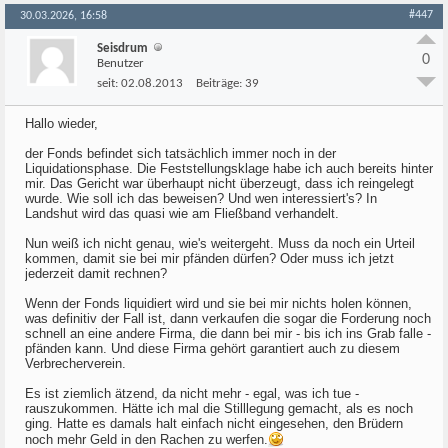
#447
30.03.2026, 16:58
Seisdrum
0
Benutzer
seit:
02.08.2013
Beiträge:
39
Hallo wieder,
der Fonds befindet sich tatsächlich immer noch in der
Liquidationsphase. Die Feststellungsklage habe ich auch bereits hinter
mir. Das Gericht war überhaupt nicht überzeugt, dass ich reingelegt
wurde. Wie soll ich das beweisen? Und wen interessiert's? In
Landshut wird das quasi wie am Fließband verhandelt.
Nun weiß ich nicht genau, wie's weitergeht. Muss da noch ein Urteil
kommen, damit sie bei mir pfänden dürfen? Oder muss ich jetzt
jederzeit damit rechnen?
Wenn der Fonds liquidiert wird und sie bei mir nichts holen können,
was definitiv der Fall ist, dann verkaufen die sogar die Forderung noch
schnell an eine andere Firma, die dann bei mir - bis ich ins Grab falle -
pfänden kann. Und diese Firma gehört garantiert auch zu diesem
Verbrecherverein.
Es ist ziemlich ätzend, da nicht mehr - egal, was ich tue -
rauszukommen. Hätte ich mal die Stilllegung gemacht, als es noch
ging. Hatte es damals halt einfach nicht eingesehen, den Brüdern
noch mehr Geld in den Rachen zu werfen.