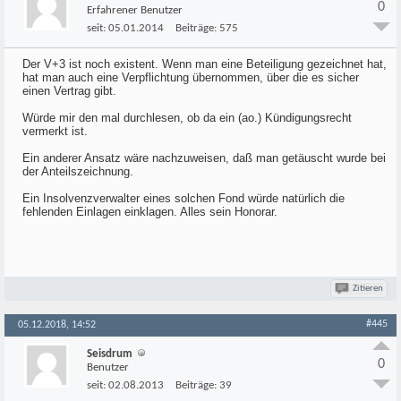
0
Erfahrener Benutzer
seit:
05.01.2014
Beiträge:
575
Der V+3 ist noch existent. Wenn man eine Beteiligung gezeichnet hat,
hat man auch eine Verpflichtung übernommen, über die es sicher
einen Vertrag gibt.
Würde mir den mal durchlesen, ob da ein (ao.) Kündigungsrecht
vermerkt ist.
Ein anderer Ansatz wäre nachzuweisen, daß man getäuscht wurde bei
der Anteilszeichnung.
Ein Insolvenzverwalter eines solchen Fond würde natürlich die
fehlenden Einlagen einklagen. Alles sein Honorar.
Zitieren
#445
05.12.2018, 14:52
Seisdrum
0
Benutzer
seit:
02.08.2013
Beiträge:
39