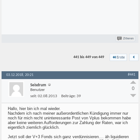
Zitieren
441 bis 449 von
449
Erste
#441
03.12.2018, 20:21
Seisdrum
0
Benutzer
seit:
02.08.2013
Beiträge:
39
Hallo, hier bin ich mal wieder.
Nachdem ich nach meiner außerordentlichen Kündigung immer nur
noch für mich recht uninteressante Post von Vplus bekommen habe
aber keine weiteren Aufforderungen zur Zahlung der Raten, war ich
eigentlich ziemlich glücklich.
Jetzt soll der V+3 Fonds sich ganz verdünnisieren.... äh liquidieren