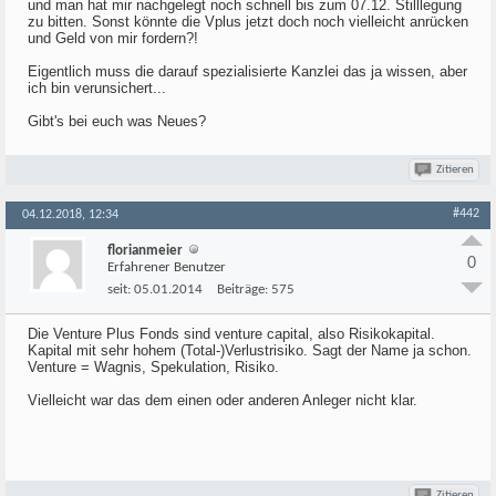
und man hat mir nachgelegt noch schnell bis zum 07.12. Stilllegung
zu bitten. Sonst könnte die Vplus jetzt doch noch vielleicht anrücken
und Geld von mir fordern?!
Eigentlich muss die darauf spezialisierte Kanzlei das ja wissen, aber
ich bin verunsichert...
Gibt's bei euch was Neues?
Zitieren
#442
04.12.2018, 12:34
florianmeier
0
Erfahrener Benutzer
seit:
05.01.2014
Beiträge:
575
Die Venture Plus Fonds sind venture capital, also Risikokapital.
Kapital mit sehr hohem (Total-)Verlustrisiko. Sagt der Name ja schon.
Venture = Wagnis, Spekulation, Risiko.
Vielleicht war das dem einen oder anderen Anleger nicht klar.
Zitieren