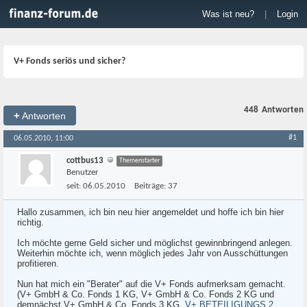
Was ist neu?
|
Login
V+ Fonds seriös und sicher?
448
Antworten
+
Antworten
#1
06.05.2010, 11:00
cottbus13
Themenstarter
Benutzer
seit:
06.05.2010
Beiträge:
37
Hallo zusammen, ich bin neu hier angemeldet und hoffe ich bin hier
richtig.
Ich möchte gerne Geld sicher und möglichst gewinnbringend anlegen.
Weiterhin möchte ich, wenn möglich jedes Jahr von Ausschüttungen
profitieren.
Nun hat mich ein "Berater" auf die V+ Fonds aufmerksam gemacht.
(V+ GmbH & Co. Fonds 1 KG, V+ GmbH & Co. Fonds 2 KG und
demnächst V+ GmbH & Co. Fonds 3 KG,
V+ BETEILIGUNGS 2