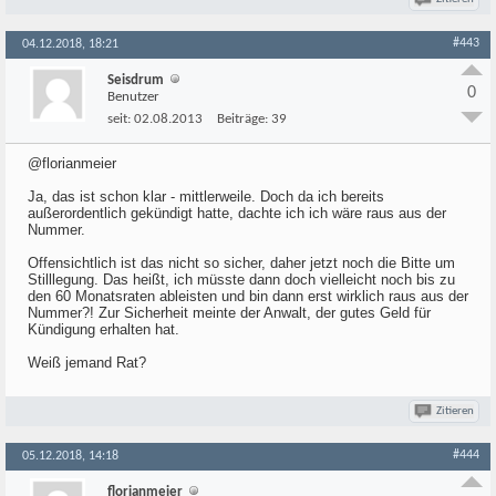
#443
04.12.2018, 18:21
Seisdrum
0
Benutzer
seit:
02.08.2013
Beiträge:
39
@florianmeier
Ja, das ist schon klar - mittlerweile. Doch da ich bereits
außerordentlich gekündigt hatte, dachte ich ich wäre raus aus der
Nummer.
Offensichtlich ist das nicht so sicher, daher jetzt noch die Bitte um
Stilllegung. Das heißt, ich müsste dann doch vielleicht noch bis zu
den 60 Monatsraten ableisten und bin dann erst wirklich raus aus der
Nummer?! Zur Sicherheit meinte der Anwalt, der gutes Geld für
Kündigung erhalten hat.
Weiß jemand Rat?
Zitieren
#444
05.12.2018, 14:18
florianmeier